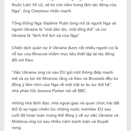
thuộc Liên Xô cũ, sẽ ko còn nằm trong tầm tác động của
Nga”, ông Chentsov nhấn mạnh.
Tổng thống Nga Vladimir Putin từng mô tả người Nga và
người Ukraine là “một dân tộc, một tổng thể” và coi
Ukraine là “lãnh thổ lịch sử của Nga”.
Chiến dịch quân sự ở Ukraine được rất nhiều người coi là
nỗ lực của Moscow nhằm mục tiêu thiết lập lại tác động
đối với Kiev.
“Việc Ukraine ứng cử vào EU gửi một thông điệp mạnh
mẽ và uy lực tới Moscow rằng cả Kiev và Brussels đều ko
đồng ý tầm nhìn của Nga về một trật tự âu lục thế hệ”,
nhà phản hồi Jessica Parker nói về
BBC
.
những nhà lãnh đạo, nhà ngoại giao và quan chức trái đất
thổ lộ sự ngạc nhiên lúc những nước member EU sau
cuối đã hoàn toàn mang thể đồng ý về sự việc Ukraine và
Moldova ứng cử sau nhiều năm tranh luận và thuyệt
vọng.