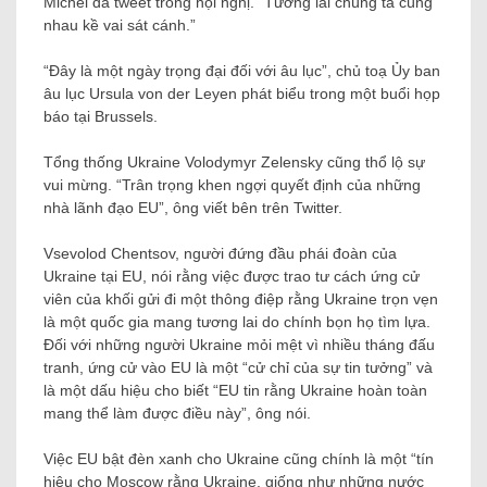
Michel đã tweet trong hội nghị. “Tương lai chúng ta cùng
nhau kề vai sát cánh.”
“Đây là một ngày trọng đại đối với âu lục”, chủ toạ Ủy ban
âu lục Ursula von der Leyen phát biểu trong một buổi họp
báo tại Brussels.
Tổng thống Ukraine Volodymyr Zelensky cũng thổ lộ sự
vui mừng. “Trân trọng khen ngợi quyết định của những
nhà lãnh đạo EU”, ông viết bên trên Twitter.
Vsevolod Chentsov, người đứng đầu phái đoàn của
Ukraine tại EU, nói rằng việc được trao tư cách ứng cử
viên của khối gửi đi một thông điệp rằng Ukraine trọn vẹn
là một quốc gia mang tương lai do chính bọn họ tìm lựa.
Đối với những người Ukraine mỏi mệt vì nhiều tháng đấu
tranh, ứng cử vào EU là một “cử chỉ của sự tin tưởng” và
là một dấu hiệu cho biết “EU tin rằng Ukraine hoàn toàn
mang thể làm được điều này”, ông nói.
Việc EU bật đèn xanh cho Ukraine cũng chính là một “tín
hiệu cho Moscow rằng Ukraine, giống như những nước