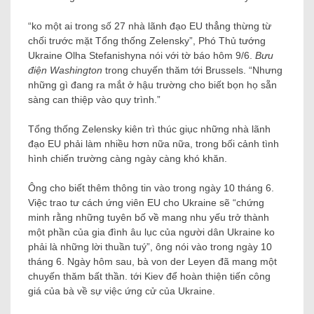
“ko một ai trong số 27 nhà lãnh đạo EU thẳng thừng từ
chối trước mặt Tổng thống Zelensky”, Phó Thủ tướng
Ukraine Olha Stefanishyna nói với tờ báo hôm 9/6.
Bưu
điện Washington
trong chuyến thăm tới Brussels. “Nhưng
những gì đang ra mắt ở hậu trường cho biết bọn họ sẵn
sàng can thiệp vào quy trình.”
Tổng thống Zelensky kiên trì thúc giục những nhà lãnh
đạo EU phải làm nhiều hơn nữa nữa, trong bối cảnh tình
hình chiến trường càng ngày càng khó khăn.
Ông cho biết thêm thông tin vào trong ngày 10 tháng 6.
Việc trao tư cách ứng viên EU cho Ukraine sẽ “chứng
minh rằng những tuyên bố về mang nhu yếu trở thành
một phần của gia đình âu lục của người dân Ukraine ko
phải là những lời thuần tuý”, ông nói vào trong ngày 10
tháng 6. Ngày hôm sau, bà von der Leyen đã mang một
chuyến thăm bất thần. tới Kiev để hoàn thiện tiến công
giá của bà về sự việc ứng cử của Ukraine.