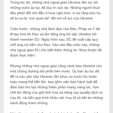
Trong lúc đó, những nhà ngoại giao Ukraine liên tục tới
những nước âu lục để duy trì sức ép. Những người thuở
đầu phản đối mở đầu ít hoài nghi hơn, vì sợ rằng bọn họ
sẽ bị coi là “con quái vật” đối với nỗ lực của Ukraine.
Tuần trước, những nhà lãnh đạo của Đức, Pháp và Ý đã
đi tàu hỏa tới Kiev và lên tiếng ủng hộ việc Ukraine trở
thành member EU. Ngày hôm sau, EC đề xuất cấp quy
chế ứng cử viên cho Kiev. Vào vào đầu tuần này, những
nhà ngoại giao EU cho biết thêm thông tin “thỏa thuận đã
được thực hiện”.
Nhưng những nhà ngoại giao cũng cảnh báo Ukraine còn
một chặng đường dài phần bên trước. Ủy ban âu lục đã
đề ra sáu yêu cầu Ukraine cần phục vụ trước lúc hoàn
toàn mang thể tiến lên, bao gồm việc ban hành luật để
đảm bảo tìm lựa những thẩm phán mang năng lực, hạn
chế tác động của giới tinh hoa và nâng cao quality dịch vụ
của tôi. cải tiến quy trình khảo sát, truy tố và kết án những
hành động tham nhũng.