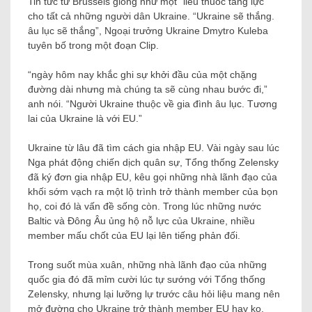
Tin tức từ Brussels giống như một “liều thuốc tăng lực”
cho tất cả những người dân Ukraine. “Ukraine sẽ thắng.
âu lục sẽ thắng”, Ngoại trưởng Ukraine Dmytro Kuleba
tuyên bố trong một đoạn Clip.
“ngày hôm nay khắc ghi sự khởi đầu của một chặng
đường dài nhưng mà chúng ta sẽ cùng nhau bước đi,”
anh nói. “Người Ukraine thuộc về gia đình âu lục. Tương
lai của Ukraine là với EU.”
Ukraine từ lâu đã tìm cách gia nhập EU. Vài ngày sau lúc
Nga phát động chiến dịch quân sự, Tổng thống Zelensky
đã ký đơn gia nhập EU, kêu gọi những nhà lãnh đạo của
khối sớm vạch ra một lộ trình trở thành member của bọn
họ, coi đó là vấn đề sống còn. Trong lúc những nước
Baltic và Đông Âu ủng hộ nỗ lực của Ukraine, nhiều
member mấu chốt của EU lại lên tiếng phản đối.
Trong suốt mùa xuân, những nhà lãnh đạo của những
quốc gia đó đã mỉm cười lúc tự sướng với Tổng thống
Zelensky, nhưng lại lưỡng lự trước câu hỏi liệu mang nên
mở đường cho Ukraine trở thành member EU hay ko.