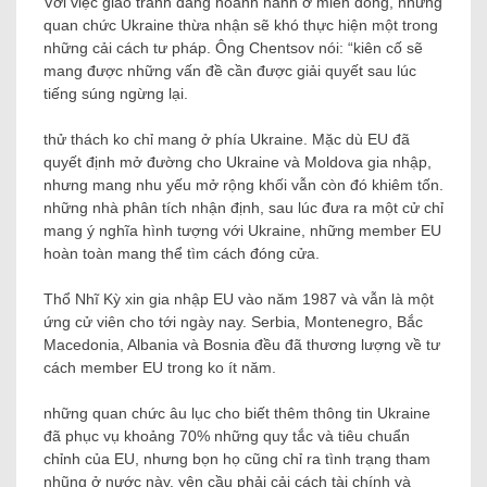
Với việc giao tranh đang hoành hành ở miền đông, những
quan chức Ukraine thừa nhận sẽ khó thực hiện một trong
những cải cách tư pháp. Ông Chentsov nói: “kiên cố sẽ
mang được những vấn đề cần được giải quyết sau lúc
tiếng súng ngừng lại.
thử thách ko chỉ mang ở phía Ukraine. Mặc dù EU đã
quyết định mở đường cho Ukraine và Moldova gia nhập,
nhưng mang nhu yếu mở rộng khối vẫn còn đó khiêm tốn.
những nhà phân tích nhận định, sau lúc đưa ra một cử chỉ
mang ý nghĩa hình tượng với Ukraine, những member EU
hoàn toàn mang thể tìm cách đóng cửa.
Thổ Nhĩ Kỳ xin gia nhập EU vào năm 1987 và vẫn là một
ứng cử viên cho tới ngày nay. Serbia, Montenegro, Bắc
Macedonia, Albania và Bosnia đều đã thương lượng về tư
cách member EU trong ko ít năm.
những quan chức âu lục cho biết thêm thông tin Ukraine
đã phục vụ khoảng 70% những quy tắc và tiêu chuẩn
chỉnh của EU, nhưng bọn họ cũng chỉ ra tình trạng tham
nhũng ở nước này, yên cầu phải cải cách tài chính và