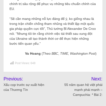
chính trị sâu rộng để phục vụ những tiêu chuẩn chỉnh của
EU.
“Sẽ cần mang những nỗ lực đáng để ý, ko giống nhau là
trong trận chiến chống tham nhũng và thiết lập một quốc
gia pháp quyền cực tốt”, Thủ tướng Bỉ Alexander De Croo
nói. “Nhưng tôi tin rằng chính việc tái thiết sau xung đột
của Ukraine sẽ tạo thành thời cơ để thực hiện những
bước tiến quan yếu.”
Vu Hoang
(Theo
BBC
,
TIME, Washington Post
)
Post Views:
648
Previous:
Next:
Xấu cọp trước sự xuất hiện
55 năm quan hệ việt phái
của Thương Tín
mạnh phái mạnh –
Campuchia: * Bài 2: