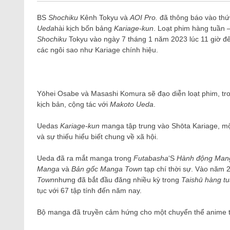
BS
Shochiku
Kênh Tokyu và
AOI Pro.
đã thông báo vào thứ 
Ueda
hài kịch bốn bảng
Kariage-kun
. Loạt phim hàng tuần –
Shochiku
Tokyu vào ngày 7 tháng 1 năm 2023 lúc 11 giờ 
các ngôi sao như Kariage chính hiệu.
Yōhei Osabe và Masashi Komura sẽ đạo diễn loạt phim, tr
kịch bản, cộng tác với
Makoto Ueda
.
Uedas
Kariage-kun
manga tập trung vào Shōta Kariage, một
và sự thiếu hiểu biết chung về xã hội.
Ueda đã ra mắt manga trong
Futabasha
‘S
Hành động Man
Manga
và
Bản gốc Manga Town
tạp chí thời sự. Vào năm 2
Town
nhưng đã bắt đầu đăng nhiều kỳ trong
Taishū hàng t
tục với 67 tập tính đến năm nay.
Bộ manga đã truyền cảm hứng cho một chuyển thể anime 