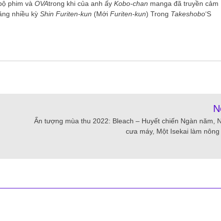
bộ phim và
OVA
trong khi của anh ấy
Kobo-chan
manga đã truyền cảm
ăng nhiều kỳ
Shin
Furiten-kun
(Mới
Furiten-kun
) Trong
Takeshobo
‘S
N
Ấn tượng mùa thu 2022: Bleach – Huyết chiến Ngàn năm, 
cưa máy, Một Isekai làm nông