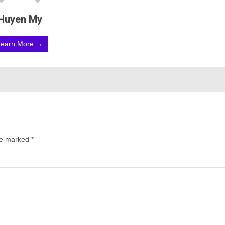
Huyen My
Learn More →
are marked
*