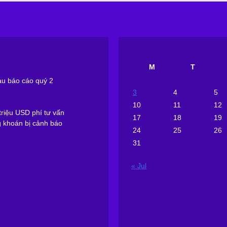
M
T
sau báo cáo quý 2
3
4
5
10
11
12
riệu USD phí tư vấn
17
18
19
g khoán bị cảnh báo
24
25
26
31
« Jul