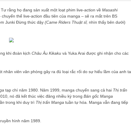
Tư rằng họ đang sản xuất một loạt phim live-action về
Masashi
 chuyển thể live-action đầu tiên của manga – sẽ ra mắt trên BS
đêm Junki Đừng thức dậy
(
Came Riders
Thuật sĩ,
nhìn thấy bên dưới)
ong khi đoàn kịch
Châu Âu Kikaku
và Yuka Arai được ghi nhận cho các
 nhân viên văn phòng gây ra đủ loại rắc rối do sự hiểu lầm của anh ta
ga
tạp chí năm 1980. Năm 1999, manga chuyển sang cả hai
Thị trấn
010, nó đã kết thúc việc đăng nhiều kỳ trong
Bản gốc Manga
uần
trong khi duy trì
Thị trấn Manga
tuần tự hóa. Manga vẫn đang tiếp
truyền hình năm 1989.