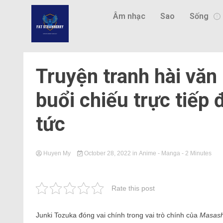
Âm nhạc
Sao
Sống
Truyện tranh hài văn
buổi chiếu trực tiếp 
tức
Huyen My
October 28, 2022
in
Anime - Manga
- 2 Minutes
Rate this post
Junki Tozuka đóng vai chính trong vai trò chính của
Masash