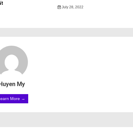
ất
July 28, 2022
Huyen My
Learn More →