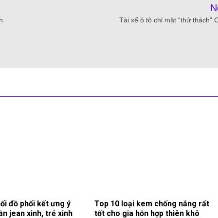
N
h
Tài xế ô tô chỉ mặt “thử thách”
ối đồ phối kết ưng ý
Top 10 loại kem chống nắng rất
ần jean xinh, trẻ xinh
tốt cho gia hỗn hợp thiên khô