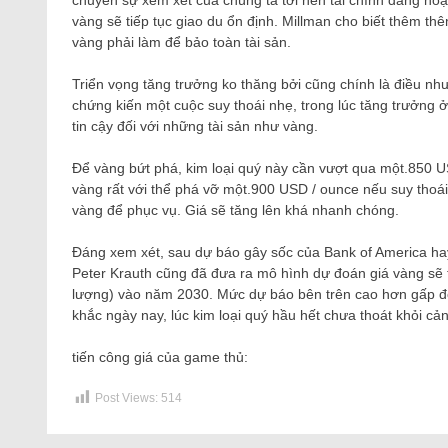
chuyển sự xem xét của chúng ta tới nền tài chính đang hoạ
vàng sẽ tiếp tục giao du ổn định. Millman cho biết thêm t
vàng phải làm để bảo toàn tài sản.
Triển vọng tăng trưởng ko thăng bởi cũng chính là điều nh
chứng kiến ​​một cuộc suy thoái nhẹ, trong lúc tăng trưởng 
tin cậy đối với những tài sản như vàng.
Để vàng bứt phá, kim loại quý này cần vượt qua một.850 U
vàng rất với thể phá vỡ một.900 USD / ounce nếu suy thoái x
vàng để phục vụ. Giá sẽ tăng lên khá nhanh chóng.
Đáng xem xét, sau dự báo gây sốc của Bank of America ha
Peter Krauth cũng đã đưa ra mô hình dự đoán giá vàng sẽ 
lượng) vào năm 2030. Mức dự báo bên trên cao hơn gấp đôi
khắc ngày nay, lúc kim loại quý hầu hết chưa thoát khỏi c
tiến công giá của game thủ:
Post Views:
514