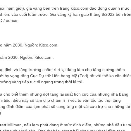
m giới nam giới), giá vàng bên trên trang kitco.com dao động quanh mức
phiên. vào cuối tuần trước. Giá vàng kỳ hạn giao tháng 8/2022 bên trê
D / ounce.
năm 2030. Nguồn: Kitco.com.
t đỉnh và tăng trưởng chậm rì rì lại đang làm cho tăng cường thêm
với hy vọng rằng Cục Dự trữ Liên bang Mỹ (Fed) rất với thể ko cần thiết
ường vàng tiếp tục đi ngang trong thời kì tới.
 cho biết thêm những đợt tăng lãi suất tích cực của những nhà băng
tiêu, điều này sẽ làm cho chậm rì rì véc tơ vận tốc tức thời tăng
ng đỉnh điểm của lạm phát sẽ cung ứng một vài cứu trợ cho những tài
g.
erett Millman, nếu lạm phát đang ở mức đỉnh điểm, những nhà đầu tư s