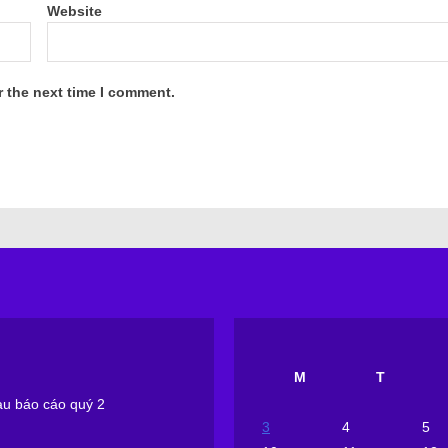
Website
r the next time I comment.
M
T
sau báo cáo quý 2
3
4
5