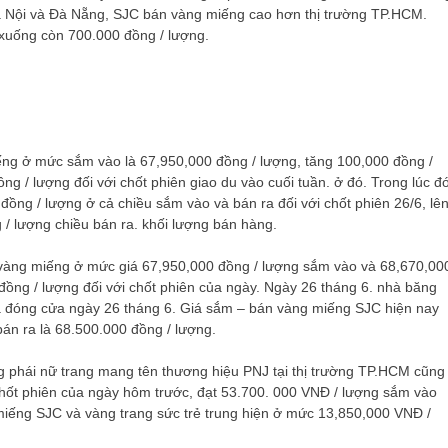
Hà Nội và Đà Nẵng, SJC bán vàng miếng cao hơn thị trường TP.HCM.
 xuống còn 700.000 đồng / lượng.
ng ở mức sắm vào là 67,950,000 đồng / lượng, tăng 100,000 đồng /
ng / lượng đối với chốt phiên giao du vào cuối tuần. ở đó. Trong lúc đó
ồng / lượng ở cả chiều sắm vào và bán ra đối với chốt phiên 26/6, lê
/ lượng chiều bán ra. khối lượng bán hàng.
t vàng miếng ở mức giá 67,950,000 đồng / lượng sắm vào và 68,670,00
đồng / lượng đối với chốt phiên của ngày. Ngày 26 tháng 6. nhà băng
á đóng cửa ngày 26 tháng 6. Giá sắm – bán vàng miếng SJC hiện nay
án ra là 68.500.000 đồng / lượng.
ng phái nữ trang mang tên thương hiệu PNJ tại thị trường TP.HCM cũng
chốt phiên của ngày hôm trước, đạt 53.700. 000 VNĐ / lượng sắm vào
miếng SJC và vàng trang sức trẻ trung hiện ở mức 13,850,000 VNĐ /