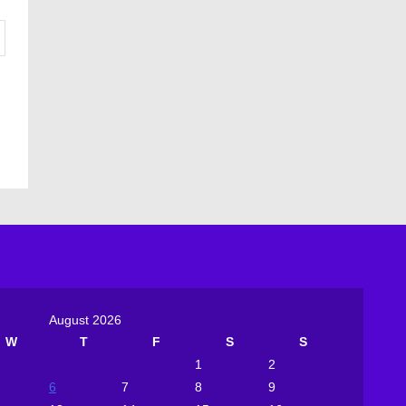
August 2026
W
T
F
S
S
1
2
6
7
8
9