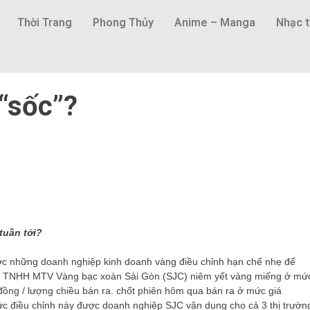
Thời Trang
Phong Thủy
Anime – Manga
Nhạc t
“sốc”?
tuần tới?
ợc những doanh nghiệp kinh doanh vàng điều chỉnh hạn chế nhẹ để
hiệp TNHH MTV Vàng bạc xoàn Sài Gòn (SJC) niêm yết vàng miếng ở mứ
đồng / lượng chiều bán ra. chốt phiên hôm qua bán ra ở mức giá
Mức điều chỉnh này được doanh nghiệp SJC vận dụng cho cả 3 thị trườn