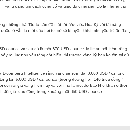
t động như thế nào. Ông dự báo, trong bối cảnh suy thoái tiềm tàng,
hêm, vàng đang tìm cách củng cố và giao du đi ngang. Đó là những thứ
ưng những nhà đầu tư cần để mắt tới. Với việc Hoa Kỳ với tài năng
ở quốc tế vẫn là một dấu hỏi to, nó sẽ khuyến khích nhu yếu trú ẩn đán
SD / ounce và sau đó là một.870 USD / ounce. Millman nói thêm rằng
ảy ra. lúc nhu yếu tăng đột biến, thị trường vàng kỳ hạn ko tồn tại đủ
y Bloomberg Intelligence rằng vàng sẽ sớm đạt 3.000 USD / oz, ông
tăng lên 5.000 USD / oz. ounce (tương đương hơn 140 triệu đồng /
 đối với giá vàng hiện nay và với nhẽ là một dự báo khó khăn ở thời
ảnh đội giá. dao động trong khoảng một.850 USD / ounce.