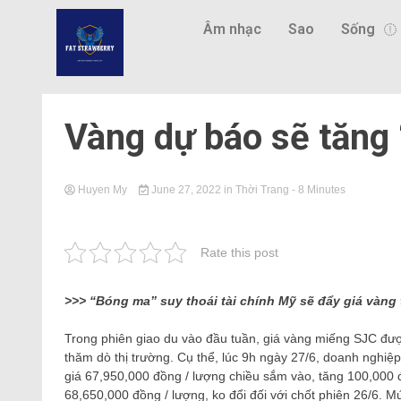
Âm nhạc
Sao
Sống
Vàng dự báo sẽ tăng 
Huyen My
June 27, 2022
in
Thời Trang
- 8 Minutes
Rate this post
>>> “Bóng ma” suy thoái tài chính Mỹ sẽ đẩy giá vàng 
Trong phiên giao du vào đầu tuần, giá vàng miếng SJC đư
thăm dò thị trường. Cụ thể, lúc 9h ngày 27/6, doanh ng
giá 67,950,000 đồng / lượng chiều sắm vào, tăng 100,000 
68,650,000 đồng / lượng, ko đổi đối với chốt phiên 26/6. 