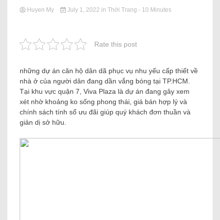
Huyen My
July 1, 2022
in
Thời Trang
- 10 Minutes
Rate this post
những dự án căn hộ dân dã phục vụ nhu yếu cấp thiết về
nhà ở của người dân đang dần vắng bóng tại TP.HCM.
Tại khu vực quận 7, Viva Plaza là dự án đang gây xem
xét nhờ khoảng ko sống phong thái, giá bán hợp lý và
chính sách tính sổ ưu đãi giúp quý khách đơn thuần và
giản dị sở hữu.