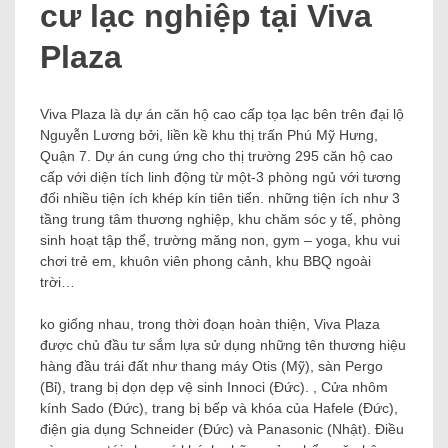
cư lạc nghiệp tại Viva
Plaza
Viva Plaza là dự án căn hộ cao cấp tọa lạc bên trên đại lộ
Nguyễn Lương bởi, liền kề khu thị trấn Phú Mỹ Hưng,
Quận 7. Dự án cung ứng cho thị trường 295 căn hộ cao
cấp với diện tích linh động từ một-3 phòng ngủ với tương
đối nhiều tiện ích khép kín tiên tiến. những tiện ích như 3
tầng trung tâm thương nghiệp, khu chăm sóc y tế, phòng
sinh hoạt tập thể, trường măng non, gym – yoga, khu vui
chơi trẻ em, khuôn viên phong cảnh, khu BBQ ngoài
trời…
ko giống nhau, trong thời đoạn hoàn thiện, Viva Plaza
được chủ đầu tư sắm lựa sử dụng những tên thương hiệu
hàng đầu trái đất như thang máy Otis (Mỹ), sàn Pergo
(Bỉ), trang bị dọn dẹp vệ sinh Innoci (Đức). , Cửa nhôm
kính Sado (Đức), trang bị bếp và khóa của Hafele (Đức),
điện gia dụng Schneider (Đức) và Panasonic (Nhật). Điều