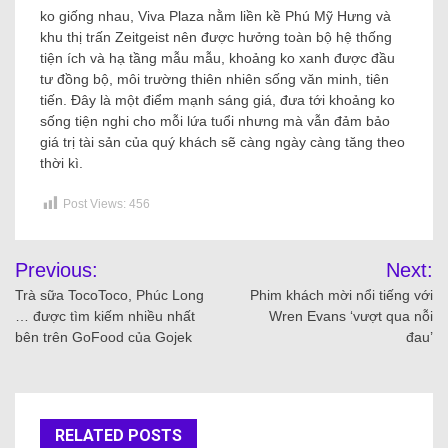
ko giống nhau, Viva Plaza nằm liền kề Phú Mỹ Hưng và
khu thị trấn Zeitgeist nên được hưởng toàn bộ hệ thống
tiện ích và hạ tầng mẫu mẫu, khoảng ko xanh được đầu
tư đồng bộ, môi trường thiên nhiên sống văn minh, tiên
tiến. Đây là một điểm mạnh sáng giá, đưa tới khoảng ko
sống tiện nghi cho mỗi lứa tuổi nhưng mà vẫn đảm bảo
giá trị tài sản của quý khách sẽ càng ngày càng tăng theo
thời kì.
Post Views:
456
Previous:
Next:
Trà sữa TocoToco, Phúc Long
Phim khách mời nổi tiếng với
… được tìm kiếm nhiều nhất
Wren Evans ‘vượt qua nỗi
bên trên GoFood của Gojek
đau’
RELATED POSTS