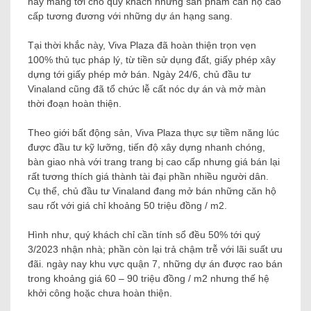
này mang tới cho quý khách những sản phẩm căn hộ cao
cấp tương đương với những dự án hạng sang.
Tại thời khắc này, Viva Plaza đã hoàn thiện trọn vẹn
100% thủ tục pháp lý, từ tiền sử dụng đất, giấy phép xây
dựng tới giấy phép mở bán. Ngày 24/6, chủ đầu tư
Vinaland cũng đã tổ chức lễ cất nóc dự án và mở màn
thời đoạn hoàn thiện.
Theo giới bất động sản, Viva Plaza thực sự tiềm năng lúc
được đầu tư kỹ lưỡng, tiến độ xây dựng nhanh chóng,
bàn giao nhà với trang trang bị cao cấp nhưng giá bán lại
rất tương thích giá thành tài đại phần nhiều người dân.
Cụ thể, chủ đầu tư Vinaland đang mở bán những căn hộ
sau rốt với giá chỉ khoảng 50 triệu đồng / m2.
Hình như, quý khách chỉ cần tính sổ đều 50% tới quý
3/2023 nhận nhà; phần còn lại trả chậm trễ với lãi suất ưu
đãi. ngày nay khu vực quận 7, những dự án được rao bán
trong khoảng giá 60 – 90 triệu đồng / m2 nhưng thế hệ
khởi công hoặc chưa hoàn thiện.