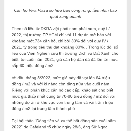
Căn hộ Viva Plaza sở hữu ban công rộng, tầm nhìn bao
quát xung quanh
Theo số liệu từ DKRA việt phái nam phái nam, quý I /
2022, thị trường TP.HCM chỉ với 11 dự án mở bán với
khoảng một.734 căn hộ, chỉ bởi 30% đối với quý IV /
2021, tỷ trọng tiêu thụ đạt khoảng 80%. . Trong lúc đó, số
liệu của Viện Nghiên cứu thị trường Dịch vụ Đất Xanh cho
biết, tới cuối năm 2021, giá căn hộ dân dã đã lên tới mức
sắp 60 triệu đồng / m2.
tới đầu tháng 3/2022, mức giá này đã vọt lên 64 triệu
đồng / m2 và với kĩ năng còn tăng nữa vào cuối năm.
Riêng với phân khúc căn hộ cao cấp, khảo sát cho biết
mức giá thấp nhất cũng từ 70-80 triệu đồng / m2 đối với
những dự án ở khu vực ven trung tâm và vài trăm triệu
đồng / m2 tại trung tâm thành phố.
Tại hội thảo “Dòng tiền và xu thế bất động sản cuối năm
2022” do Cafeland tổ chức ngày 28/6, ông Sử Ngọc