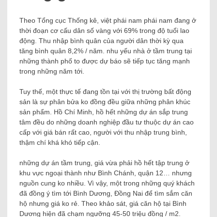
Theo Tổng cục Thống kê, việt phái nam phái nam đang ở
thời đoạn cơ cấu dân số vàng với 69% trong độ tuổi lao
động. Thu nhập bình quân của người dân thời kỳ qua
tăng bình quân 8,2% / năm. nhu yếu nhà ở tầm trung tại
những thành phố to được dự báo sẽ tiếp tục tăng mạnh
trong những năm tới.
Tuy thế, một thực tế đang tồn tại với thị trường bất động
sản là sự phân bửa ko đồng đều giữa những phân khúc
sản phẩm. Hồ Chí Minh, hồ hết những dự án sắp trung
tâm đều do những doanh nghiệp đầu tư thuộc dự án cao
cấp với giá bán rất cao, người với thu nhập trung bình,
thậm chí khá khó tiếp cận.
những dự án tầm trung, giá vừa phải hồ hết tập trung ở
khu vực ngoại thành như Bình Chánh, quận 12… nhưng
nguồn cung ko nhiều. Vì vậy, một trong những quý khách
đã đồng ý tìm tới Bình Dương, Đồng Nai để tìm sắm căn
hộ nhưng giá ko rẻ. Theo khảo sát, giá căn hộ tại Bình
Dương hiện đã chạm ngưỡng 45-50 triệu đồng / m2.