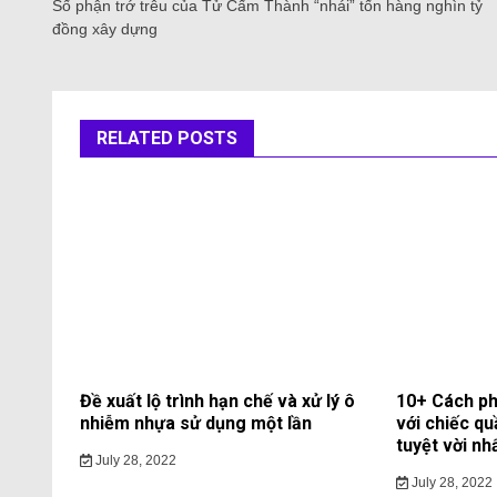
Số phận trớ trêu của Tử Cấm Thành “nhái” tốn hàng nghìn tỷ
đồng xây dựng
RELATED POSTS
Đề xuất lộ trình hạn chế và xử lý ô
10+ Cách ph
nhiễm nhựa sử dụng một lần
với chiếc qu
tuyệt vời nh
July 28, 2022
July 28, 2022