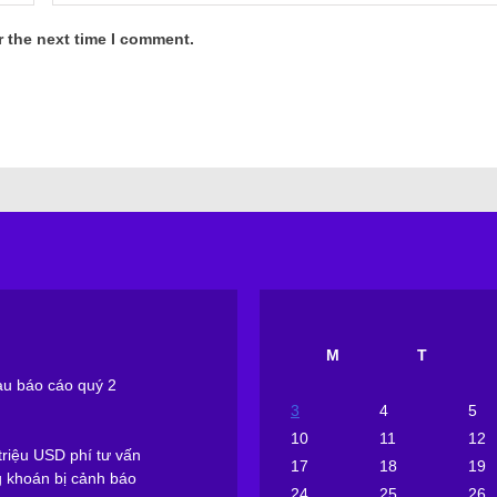
r the next time I comment.
M
T
sau báo cáo quý 2
3
4
5
10
11
12
riệu USD phí tư vấn
17
18
19
g khoán bị cảnh báo
24
25
26