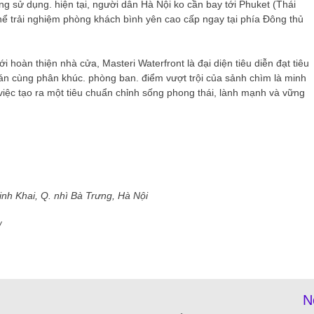
ng sử dụng. hiện tại, người dân Hà Nội ko cần bay tới Phuket (Thái
ể trải nghiệm phòng khách bình yên cao cấp ngay tại phía Đông thủ
i hoàn thiện nhà cửa, Masteri Waterfront là đại diện tiêu diễn đạt tiêu
án cùng phân khúc. phòng ban. điểm vượt trội của sảnh chìm là minh
ệc tạo ra một tiêu chuẩn chỉnh sống phong thái, lành mạnh và vững
h Khai, Q. nhì Bà Trưng, ​​Hà Nội
/
N