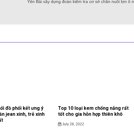
Yên Bái xây dựng đoàn kiểm tra cơ sở chăn nuôi lợn ô 
ối đồ phối kết ưng ý
Top 10 loại kem chống nắng rất
ần jean xinh, trẻ xinh
tốt cho gia hỗn hợp thiên khô
ất
July 28, 2022