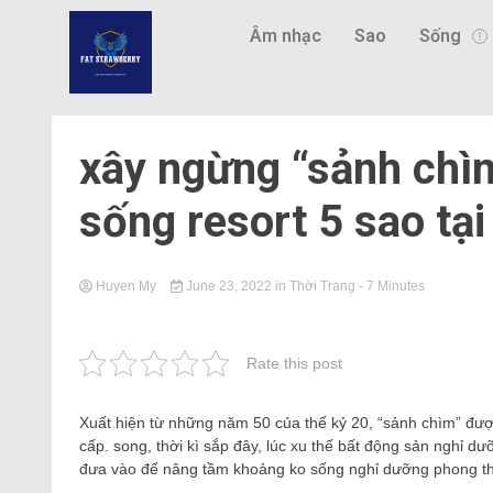
Âm nhạc
Sao
Sống
xây ngừng “sảnh chì
sống resort 5 sao tạ
Huyen My
June 23, 2022
in
Thời Trang
- 7 Minutes
Rate this post
Xuất hiện từ những năm 50 của thế kỷ 20, “sảnh chìm” đượ
cấp. song, thời kì sắp đây, lúc xu thế bất động sản nghỉ 
đưa vào để nâng tầm khoảng ko sống nghỉ dưỡng phong th