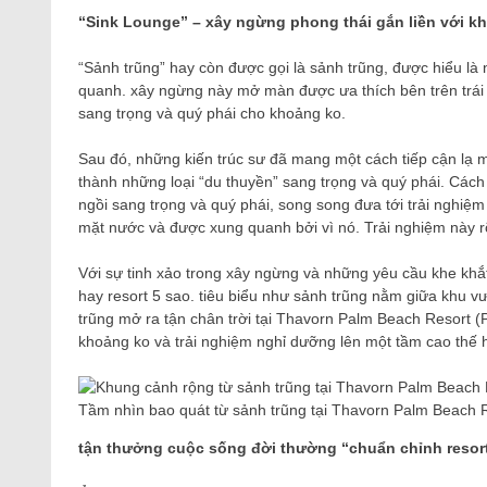
“Sink Lounge” – xây ngừng phong thái gắn liền với k
“Sảnh trũng” hay còn được gọi là sảnh trũng, được hiểu là
quanh. xây ngừng này mở màn được ưa thích bên trên trái đ
sang trọng và quý phái cho khoảng ko.
Sau đó, những kiến ​​trúc sư đã mang một cách tiếp cận lạ
thành những loại “du thuyền” sang trọng và quý phái. Cách
ngồi sang trọng và quý phái, song song đưa tới trải nghiệ
mặt nước và được xung quanh bởi vì nó. Trải nghiệm này rõ 
Với sự tinh xảo trong xây ngừng và những yêu cầu khe khắt 
hay resort 5 sao. tiêu biểu như sảnh trũng nằm giữa khu vư
trũng mở ra tận chân trời tại Thavorn Palm Beach Resort (
khoảng ko và trải nghiệm nghỉ dưỡng lên một tầm cao thế 
Tầm nhìn bao quát từ sảnh trũng tại Thavorn Palm Beach Re
tận thưởng cuộc sống đời thường “chuẩn chỉnh resort”