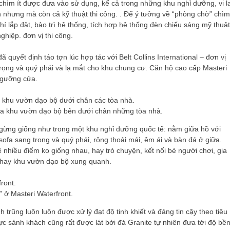
chìm ít được đưa vào sử dụng, kể cả trong những khu nghỉ dưỡng, vi l
nh nhưng mà còn cả kỹ thuật thi công. . Để ý tưởng về “phòng chờ” chìm
í lắp đặt, bảo trì hệ thống, tích hợp hệ thống đèn chiếu sáng mỹ thuật
hiệp. đơn vị thi công.
quyết định táo tợn lúc hợp tác với Belt Collins International – đơn vị
ọng và quý phái và lạ mắt cho khu chung cư. Căn hộ cao cấp Masteri
 ngưỡng cửa.
 của khu vườn dạo bộ bên dưới chân những tòa nhà.
ừng giống như trong một khu nghỉ dưỡng quốc tế: nằm giữa hồ với
ofa sang trọng và quý phái, rộng thoải mái, êm ái và bàn đá ở giữa.
nhiều điểm ko giống nhau, hay trò chuyện, kết nối bè người chơi, gia
, hay khu vườn dạo bộ xung quanh.
 ở Masteri Waterfront.
rũng luôn luôn được xử lý đạt độ tinh khiết và đáng tin cậy theo tiêu
ực sảnh khách cũng rất được lát bởi đá Granite tự nhiên đưa tới độ bề