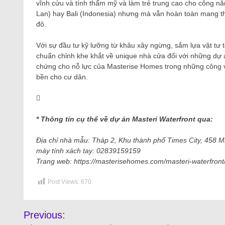
vĩnh cửu và tính thẩm mỹ và làm trẻ trung cao cho công nă
Lan) hay Bali (Indonesia) nhưng mà vẫn hoàn toàn mang th
đô.
Với sự đầu tư kỹ lưỡng từ khâu xây ngừng, sắm lựa vật tư tớ
chuẩn chỉnh khe khắt về unique nhà cửa đối với những dự 
chứng cho nỗ lực của Masterise Homes trong những công vi
bền cho cư dân.
* Thông tin cụ thể về dự án Masteri Waterfront qua:
Địa chỉ nhà mẫu: Tháp 2, Khu thành phố Times City, 458 Min
máy tính xách tay: 02839159159
Trang web: https://masterisehomes.com/masteri-waterfront
Post Views:
670
Previous: