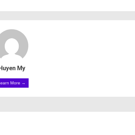
Huyen My
Learn More →