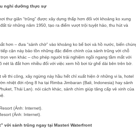
hu nghỉ dưỡng thực sự
 nơi thư giãn “trũng” được xây dựng thấp hơn đối với khoảng ko xung
ất từ những năm 1950, tạo ra điểm vượt trội tuyệt hảo, thu hút và
 mắt hơn – đưa “sảnh chờ” vào khoảng ko bể bơi và hồ nước, biến chún
 tiếp cận này bảo tồn những đặc điểm chính của sảnh trũng với chỗ
m trọn vẹn khác – cho phép người trải nghiệm ngồi ngang tầm mắt với
nét là đắt hơn nhiều đối với việc xem hồ bơi từ ghế dài bên trên bờ.
về thi công, xây ngừng này hầu hết chỉ xuất hiện ở những vi la, hotel
ờn nhiệt đới rộng 8 ha tại Rimba Jimbaran (Bali, Indonesia) hay sảnh
Phuket, Thái Lan). nói cách khác, sảnh chìm giúp tăng cấp vẻ xinh của
hệ.
sort (Ảnh: Internet).
 với sảnh trũng ngay tại Masteri Waterfront