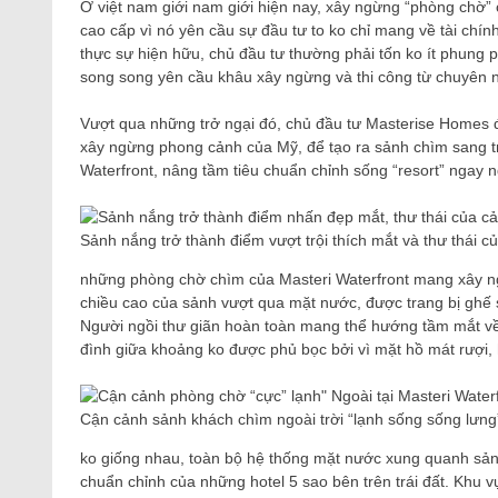
Ở việt nam giới nam giới hiện nay, xây ngừng “phòng chờ” 
cao cấp vì nó yên cầu sự đầu tư to ko chỉ mang về tài chí
thực sự hiện hữu, chủ đầu tư thường phải tốn ko ít phung ph
song song yên cầu khâu xây ngừng và thi công từ chuyên ng
Vượt qua những trở ngại đó, chủ đầu tư Masterise Homes đã 
xây ngừng phong cảnh của Mỹ, để tạo ra sảnh chìm sang tr
Waterfront, nâng tầm tiêu chuẩn chỉnh sống “resort” ngay
Sảnh nắng trở thành điểm vượt trội thích mắt và thư thái
những phòng chờ chìm của Masteri Waterfront mang xây ng
chiều cao của sảnh vượt qua mặt nước, được trang bị ghế s
Người ngồi thư giãn hoàn toàn mang thể hướng tầm mắt về 
đình giữa khoảng ko được phủ bọc bởi vì mặt hồ mát rượi
Cận cảnh sảnh khách chìm ngoài trời “lạnh sống sống lưng”
ko giống nhau, toàn bộ hệ thống mặt nước xung quanh sảnh t
chuẩn chỉnh của những hotel 5 sao bên trên trái đất. Khu v