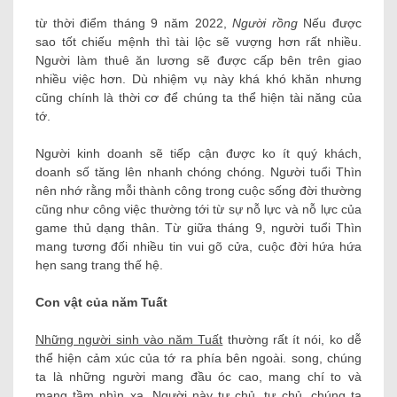
từ thời điểm tháng 9 năm 2022,
Người rồng
Nếu được
sao tốt chiếu mệnh thì tài lộc sẽ vượng hơn rất nhiều.
Người làm thuê ăn lương sẽ được cấp bên trên giao
nhiều việc hơn. Dù nhiệm vụ này khá khó khăn nhưng
cũng chính là thời cơ để chúng ta thể hiện tài năng của
tớ.
Người kinh doanh sẽ tiếp cận được ko ít quý khách,
doanh số tăng lên nhanh chóng chóng. Người tuổi Thìn
nên nhớ rằng mỗi thành công trong cuộc sống đời thường
cũng như công việc thường tới từ sự nỗ lực và nỗ lực của
game thủ dạng thân. Từ giữa tháng 9, người tuổi Thìn
mang tương đối nhiều tin vui gõ cửa, cuộc đời hứa hứa
hẹn sang trang thế hệ.
Con vật của năm Tuất
Những người sinh vào năm Tuất
thường rất ít nói, ko dễ
thể hiện cảm xúc của tớ ra phía bên ngoài. song, chúng
ta là những người mang đầu óc cao, mang chí to và
mang tầm nhìn xa. Người này tự chủ, tự chủ. chúng ta