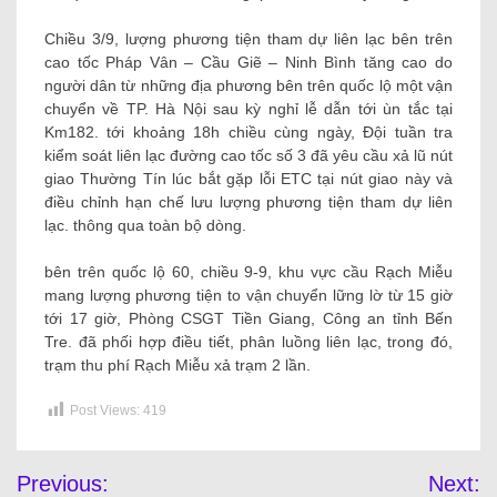
Chiều 3/9, lượng phương tiện tham dự liên lạc bên trên
cao tốc Pháp Vân – Cầu Giẽ – Ninh Bình tăng cao do
người dân từ những địa phương bên trên quốc lộ một vận
chuyển về TP. Hà Nội sau kỳ nghỉ lễ dẫn tới ùn tắc tại
Km182. tới khoảng 18h chiều cùng ngày, Đội tuần tra
kiểm soát liên lạc đường cao tốc số 3 đã yêu cầu xả lũ nút
giao Thường Tín lúc bắt gặp lỗi ETC tại nút giao này và
điều chỉnh hạn chế lưu lượng phương tiện tham dự liên
lạc. thông qua toàn bộ dòng.
bên trên quốc lộ 60, chiều 9-9, khu vực cầu Rạch Miễu
mang lượng phương tiện to vận chuyển lững lờ từ 15 giờ
tới 17 giờ, Phòng CSGT Tiền Giang, Công an tỉnh Bến
Tre. đã phối hợp điều tiết, phân luồng liên lạc, trong đó,
trạm thu phí Rạch Miễu xả trạm 2 lần.
Post Views:
419
Previous:
Next: