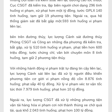
những Đội tuần tra kiểm soát liên lạc đường cao tốc thuộc
Cục CSGT đã kiểm tra, lập biên người chơi dạng 296 tình
huống vi phạm, xử phạt hơn một tỷ đồng, tước GPLX 140
tình huống, tạm giữ 19 phương tiện. Ngoài ra, qua hệ
thống giám sát đã bắt gặp một.593 tình huống vi phạm
liên lạc.
bên trên đường thủy, lực lượng Cảnh sát đường thủy
Phòng CSGT và Công an những địa phương đã kiểm tra,
bắt gặp, xử lý 510 tình huống vi phạm, phạt tiền hơn 600
triệu đồng; tước chứng chỉ, văn bởi chuyên môn 8 tình
huống, tạm giữ 2 phương tiện thủy.
Với những hành động vi phạm trật tự đáng tin cậy liên lạc,
lực lượng Cảnh sát liên lạc đã xử lý người điều khiển
phương tiện cơ giới vi phạm nồng độ cồn 8.876 tình
huống; phạt sắp 40 tỷ đồng. Xử lý vi phạm véc tơ vận tốc
tức thời 7.979 tình huống; phạt hơn 10 tỷ đồng.
Ngoài ra, lực lượng CSGT đã xử lý những phương tiện
vận tải hàng hóa vi phạm cơi nới thành thùng xe chở quá
tải, quá khổ 2.043 tình huống; phạt hơn 100 tỷ đồng.