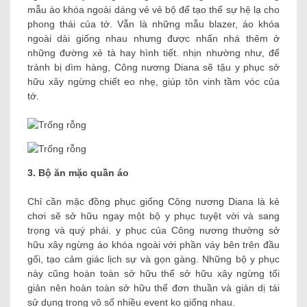
mẫu áo khóa ngoài dáng vẻ vẻ bộ để tạo thế sự hệ lạ cho
phong thái của tớ. Vẫn là những mẫu blazer, áo khóa
ngoài dài giống nhau nhưng được nhấn nhá thêm ở
những đường xẻ tà hay hình tiết. nhịn nhường như, để
tránh bị dìm hàng, Công nương Diana sẽ tậu y phục sở
hữu xây ngừng chiết eo nhẹ, giúp tôn vinh tầm vóc của
tớ.
3. Bộ ăn mặc quần áo
Chỉ cần mặc đồng phục giống Công nương Diana là kẻ
chơi sẽ sở hữu ngay một bộ y phục tuyệt vời và sang
trọng và quý phái. y phục của Công nương thường sở
hữu xây ngừng áo khóa ngoài với phần váy bên trên đầu
gối, tạo cảm giác lịch sự và gọn gàng. Những bộ y phục
này cũng hoàn toàn sở hữu thể sở hữu xây ngừng tối
giản nên hoàn toàn sở hữu thể đơn thuần và giản dị tái
sử dụng trong vô số nhiều event ko giống nhau.