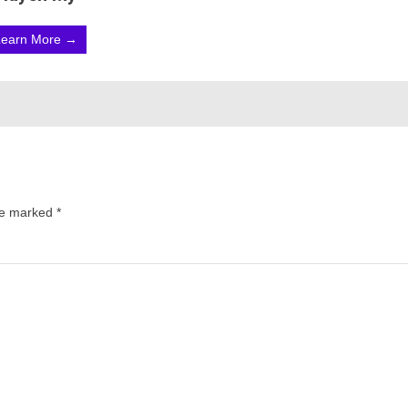
Learn More →
are marked
*