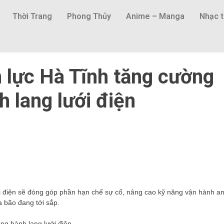
Thời Trang
Phong Thủy
Anime – Manga
Nhạc t
n lực Hà Tĩnh tăng cường
 lang lưới điện
ới điện sẽ đóng góp phần hạn chế sự cố, nâng cao kỹ năng vận hành a
a bão đang tới sắp.