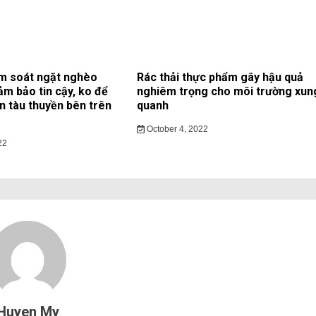
m soát ngặt nghèo
Rác thải thực phẩm gây hậu quả
ảm bảo tin cậy, ko để
nghiêm trọng cho môi trường xun
ạn tàu thuyền bên trên
quanh
October 4, 2022
22
Huyen My