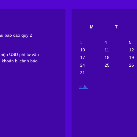
M
T
sau báo cáo quý 2
3
4
5
10
11
12
riệu USD phí tư vấn
17
18
19
g khoán bị cảnh báo
24
25
26
31
« Jul