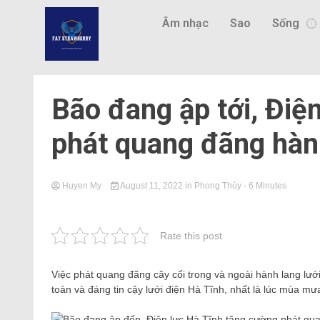
Âm nhạc
Sao
Sống
Bão đang ập tới, Điệ
phát quang đãng hành
Huyen My
August 11, 2022
in
Phong Thủy
- 6 Minutes
Rate this post
Việc phát quang đãng cây cối trong và ngoài hành lang lư
toàn và đáng tin cậy lưới điện Hà Tĩnh, nhất là lúc mùa mư