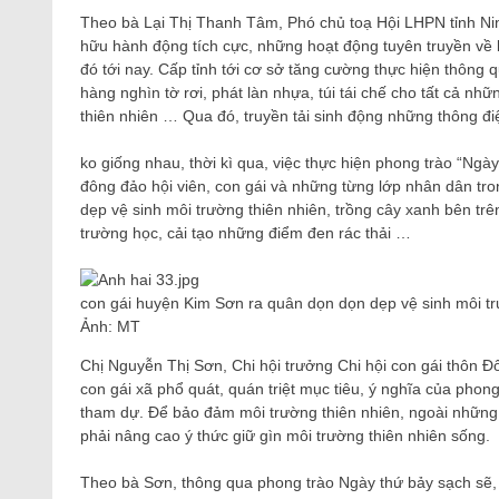
Theo bà Lại Thị Thanh Tâm, Phó chủ toạ Hội LHPN tỉnh Nin
hữu hành động tích cực, những hoạt động tuyên truyền về
đó tới nay. Cấp tỉnh tới cơ sở tăng cường thực hiện thông 
hàng nghìn tờ rơi, phát làn nhựa, túi tái chế cho tất cả n
thiên nhiên … Qua đó, truyền tải sinh động những thông đi
ko giống nhau, thời kì qua, việc thực hiện phong trào “Ng
đông đảo hội viên, con gái và những từng lớp nhân dân tro
dẹp vệ sinh môi trường thiên nhiên, trồng cây xanh bên tr
trường học, cải tạo những điểm đen rác thải …
con gái huyện Kim Sơn ra quân dọn dọn dẹp vệ sinh môi tr
Ảnh: MT
Chị Nguyễn Thị Sơn, Chi hội trưởng Chi hội con gái thôn 
con gái xã phổ quát, quán triệt mục tiêu, ý nghĩa của pho
tham dự. Để bảo đảm môi trường thiên nhiên, ngoài những
phải nâng cao ý thức giữ gìn môi trường thiên nhiên sống.
Theo bà Sơn, thông qua phong trào Ngày thứ bảy sạch sẽ, 