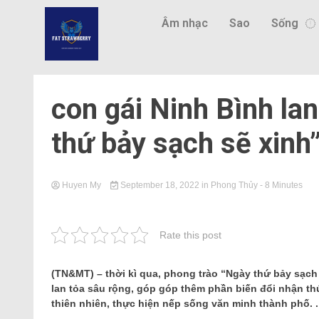
Âm nhạc
Sao
Sống
con gái Ninh Bình la
thứ bảy sạch sẽ xinh
Huyen My
September 18, 2022
in
Phong Thủy
- 8 Minutes
Rate this post
(TN&MT) – thời kì qua, phong trào “Ngày thứ bảy sạc
lan tỏa sâu rộng, góp góp thêm phần biến đổi nhận t
thiên nhiên, thực hiện nếp sống văn minh thành phố. .