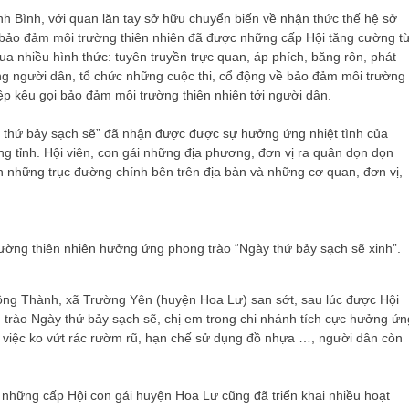
h Bình, với quan lăn tay sở hữu chuyển biến về nhận thức thế hệ sở
 bảo đảm môi trường thiên nhiên đã được những cấp Hội tăng cường t
qua nhiều hình thức: tuyên truyền trực quan, áp phích, băng rôn, phát
hững người dân, tổ chức những cuộc thi, cổ động về bảo đảm môi trường
ệp kêu gọi bảo đảm môi trường thiên nhiên tới người dân.
ày thứ bảy sạch sẽ” đã nhận được được sự hưởng ứng nhiệt tình của
ng tỉnh. Hội viên, con gái những địa phương, đơn vị ra quân dọn dọn
ên những trục đường chính bên trên địa bàn và những cơ quan, đơn vị,
ường thiên nhiên hưởng ứng phong trào “Ngày thứ bảy sạch sẽ xinh”.
Đông Thành, xã Trường Yên (huyện Hoa Lư) san sớt, sau lúc được Hội
ng trào Ngày thứ bảy sạch sẽ, chị em trong chi nhánh tích cực hưởng ứn
 việc ko vứt rác rườm rũ, hạn chế sử dụng đồ nhựa …, người dân còn
những cấp Hội con gái huyện Hoa Lư cũng đã triển khai nhiều hoạt