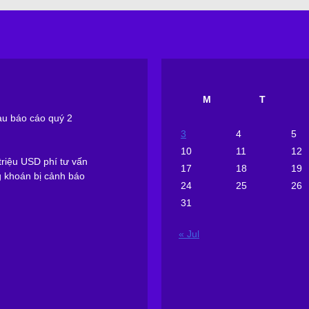
M
T
sau báo cáo quý 2
3
4
5
10
11
12
riệu USD phí tư vấn
17
18
19
g khoán bị cảnh báo
24
25
26
31
« Jul