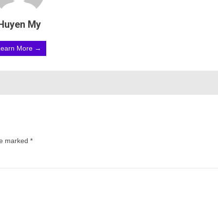
Huyen My
Learn More →
are marked
*