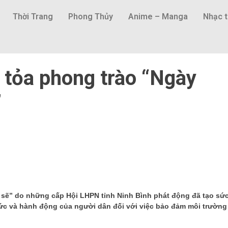
Thời Trang
Phong Thủy
Anime – Manga
Nhạc t
n tỏa phong trào “Ngày
”
h sẽ” do những cấp Hội LHPN tỉnh Ninh Bình phát động đã tạo sứ
hức và hành động của người dân đối với việc bảo đảm môi trường