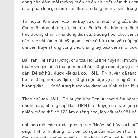
động bảo đảm môi trường thiên nhiên như tiết kiệm thu gom 
chợ, phân loại gia đình. rác thải, sử dụng men vi sinh trong
Tại huyện Kim Sơn, vào thứ bảy và chủ nhật hàng tuần, đôn
đảo nhân dân những xã, thị trấn bên trên địa bàn ra quân d
trục đường chính, khu đông dân cư, trường học, chợ, cải 
cáo, rao vặt làm mất mỹ quan… với sở hữu nhu yếu góp gó
địa bàn huyện trong công việc chung tay bảo đảm môi trườ
Bà Trần Thị Thu Hương, chủ toạ Hội LHPN huyện Kim Sơn ch
thuần và giản dị là thu gom rác thải, giữ gìn dọn dẹp vệ s
dân. Để sở hữu được kết quả đó, Hội LHPN huyện đã tăng 
bỏ rác đúng nơi quy định; giữ gìn dọn dẹp vệ sinh nguồn n
hướng dẫn … từ đó từng bước xây dựng và hình thành lối s
Theo chủ toạ Hội LHPN huyện Kim Sơn, từ thời điểm năm n
những cấp, những cấp Hội LHPN toàn huyện đã trao tặng m
nhiên, trồng thế hệ 125 km đường hoa, lắp đặt một.081 bể
nói theo một cách khác, phong trào “Ngày thứ bảy sạch sẽ”
ứng. Hình ảnh những hội viên, con gái cần mẫn bên trên mỗi
đóng gói vật tư nông nghiệp … tập kết về điểm xử lý, tiêu h