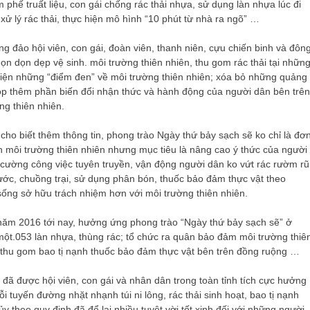
phế truất liệu, con gái chống rác thải nhựa, sử dụng làn nhựa lúc đi
 xử lý rác thải, thực hiện mô hình “10 phút từ nhà ra ngõ” …
g đảo hội viên, con gái, đoàn viên, thanh niên, cựu chiến binh và đôn
ọn dọn dẹp vệ sinh. môi trường thiên nhiên, thu gom rác thải tại nhữn
thiện những “điểm đen” về môi trường thiên nhiên; xóa bỏ những quảng
p thêm phần biến đổi nhận thức và hành động của người dân bên trên
ng thiên nhiên.
o biết thêm thông tin, phong trào Ngày thứ bảy sạch sẽ ko chỉ là đơ
inh môi trường thiên nhiên nhưng mục tiêu là nâng cao ý thức của người
cường công việc tuyên truyền, vận động người dân ko vứt rác rườm rũ
ước, chuồng trại, sử dụng phân bón, thuốc bảo đảm thực vật theo
ống sở hữu trách nhiệm hơn với môi trường thiên nhiên.
ăm 2016 tới nay, hưởng ứng phong trào “Ngày thứ bảy sạch sẽ” ở
ột.053 làn nhựa, thùng rác; tổ chức ra quân bảo đảm môi trường thiê
 thu gom bao tị nạnh thuốc bảo đảm thực vật bên trên đồng ruộng …
 đã được hội viên, con gái và nhân dân trong toàn tỉnh tích cực hưởng
 tuyến đường nhặt nhạnh túi ni lông, rác thải sinh hoạt, bao tị nạnh
ủy theo quy định đã để lại nhiều tuyệt vời tốt xinh đối với những người