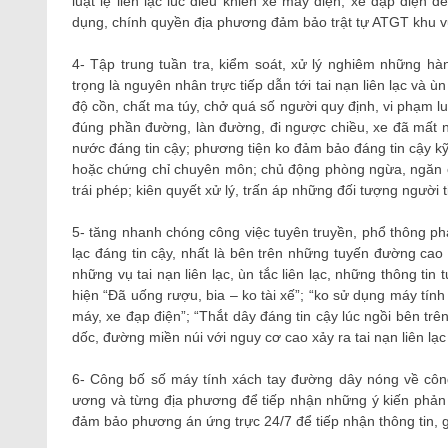
luật lệ liên lạc lúc điều khiển xe máy điện, xe đạp điện 
dụng, chính quyền địa phương đảm bảo trật tự ATGT khu vự
4- Tập trung tuần tra, kiểm soát, xử lý nghiêm những 
trọng là nguyên nhân trực tiếp dẫn tới tai nạn liên lạc và ù
độ cồn, chất ma túy, chở quá số người quy định, vi phạm luật
đúng phần đường, làn đường, đi ngược chiều, xe đã mất 
nước đáng tin cậy; phương tiện ko đảm bảo đáng tin cậy kỹ t
hoặc chứng chỉ chuyên môn; chủ động phòng ngừa, ngăn ch
trái phép; kiên quyết xử lý, trấn áp những đối tượng người
5- tăng nhanh chóng công việc tuyên truyền, phổ thông phá
lạc đáng tin cậy, nhất là bên trên những tuyến đường cao
những vụ tai nạn liên lạc, ùn tắc liên lạc, những thông tin
hiện “Đã uống rượu, bia – ko tài xế”; “ko sử dụng máy tính 
máy, xe đạp điện”; “Thắt dây đáng tin cậy lúc ngồi bên trên 
dốc, đường miền núi với nguy cơ cao xảy ra tai nạn liên lạ
6- Công bố số máy tính xách tay đường dây nóng về công
ương và từng địa phương để tiếp nhận những ý kiến ​​phản á
đảm bảo phương án ứng trực 24/7 để tiếp nhận thông tin, gi