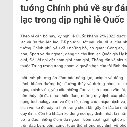
tướng Chính phủ về sự đảm 
lạc trong dịp nghỉ lễ Quố
Theo vị cán bộ này, kỳ nghỉ lễ Quốc khánh 2/9/2022 được 
lạc và ùn tắc liên lạc. Để phục vụ tốt yêu cầu đi lại của n
tướng Chính phủ yêu cầu những bộ, cơ quan: Công an, liê
hóa, Sport và du ngoạn, đáng tin cậy liên lạc Quốc gia Ủy 
giới, Đài lời nói việt nam giới nam giới, Thông tấn xã việ
thuộc Trung ương trong phạm vi quyền hạn của tôi lãnh đạ
một- với phương án đảm bảo năng lực, unique và đáng tin
hành khách đường bộ, đường thủy và đường hàng ko tro
ngoạn sinh viên; yêu cầu những đơn vị kinh doanh vận tải,
bến thủy nội địa) thực hiện đúng những quy định của pháp 
dụng technology bán vé điện tử, nâng cao unique dịch vụ, 
dịch vụ; ko để xảy ra tình trạng chen lấn gây ùn tắc tại 
quy định, đón trả khách ko đúng nơi quy định, nhất là nhữ
bờ ra đảo, những điểm du ngoạn; kiểm soát ngặt nghèo ph
trên đầu bến, bến, cảng; tuân thủ những quy định về ph