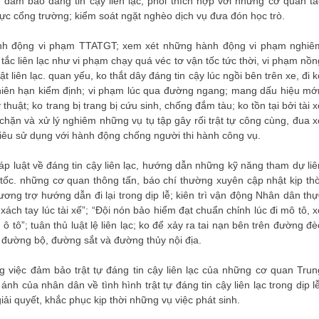
để đảm bảo đáng tin cậy liên lạc; phối thích hợp với những cơ quan tá
c cổng trường; kiểm soát ngặt nghèo dịch vụ đưa đón học trò.
hành động vi phạm TTATGT; xem xét những hành động vi phạm nghiê
n tắc liên lạc như vi phạm chạy quá véc tơ vận tốc tức thời, vi phạm nồn
 liên lạc. quan yếu, ko thắt dây đáng tin cậy lúc ngồi bên trên xe, đi k
niên hạn kiểm định; vi phạm lúc qua đường ngang; mang dấu hiệu mớ
huật; ko trang bị trang bị cứu sinh, chống đắm tàu; ko tồn tại bởi tài x
ặn và xử lý nghiêm những vụ tụ tập gây rối trật tự công cùng, đua x
 tiêu sử dụng với hành động chống người thi hành công vụ.
p luật về đáng tin cậy liên lạc, hướng dẫn những kỹ năng tham dự liê
 tốc. những cơ quan thông tấn, báo chí thường xuyên cập nhật kịp thờ
 tương trợ hướng dẫn đi lại trong dịp lễ; kiên trì vận động Nhân dân thự
xách tay lúc tài xế”; “Đội nón bảo hiểm đạt chuẩn chỉnh lúc đi mô tô, x
ô tô”; tuân thủ luật lệ liên lạc; ko để xảy ra tai nạn bên trên đường đè
c đường bộ, đường sắt và đường thủy nội địa.
 việc đảm bảo trật tự đáng tin cậy liên lạc của những cơ quan Trun
nh của nhân dân về tình hình trật tự đáng tin cậy liên lạc trong dịp lễ
ải quyết, khắc phục kịp thời những vụ việc phát sinh.