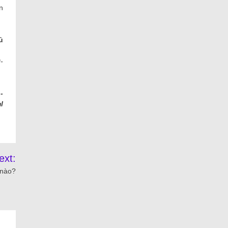
n
ủ
-
-
l
ext:
 nào?