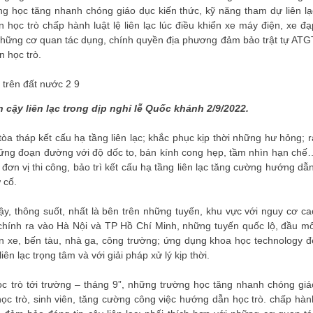
ờng học tăng nhanh chóng giáo dục kiến ​​thức, kỹ năng tham dự liên lạ
 học trò chấp hành luật lệ liên lạc lúc điều khiển xe máy điện, xe đạ
i những cơ quan tác dụng, chính quyền địa phương đảm bảo trật tự ATG
 học trò.
 cậy liên lạc trong dịp nghỉ lễ Quốc khánh 2/9/2022.
òa tháp kết cấu hạ tầng liên lạc; khắc phục kịp thời những hư hỏng; r
 những đoạn đường với độ dốc to, bán kính cong hẹp, tầm nhìn hạn chế
đơn vị thi công, bảo trì kết cấu hạ tầng liên lạc tăng cường hướng dẫn
 cố.
y, thông suốt, nhất là bên trên những tuyến, khu vực với nguy cơ ca
ục chính ra vào Hà Nội và TP Hồ Chí Minh, những tuyến quốc lộ, đầu mố
ến xe, bến tàu, nhà ga, công trường; ứng dụng khoa học technology đ
ên lạc trọng tâm và với giải pháp xử lý kịp thời.
học trò tới trường – tháng 9”, những trường học tăng nhanh chóng giá
o học trò, sinh viên, tăng cường công việc hướng dẫn học trò. chấp hàn