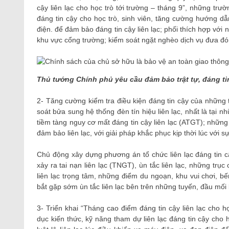
cậy liên lạc cho học trò tới trường – tháng 9”, những trư
đáng tin cậy cho học trò, sinh viên, tăng cường hướng dẫn
điện. để đảm bảo đáng tin cậy liên lạc; phối thích hợp vớ
khu vực cổng trường; kiểm soát ngặt nghèo dịch vụ đưa đón
Thủ tướng Chính phủ yêu cầu đảm bảo trật tự, đáng tin
2- Tăng cường kiểm tra điều kiện đáng tin cậy của những t
soát bửa sung hệ thống đèn tín hiệu liên lạc, nhất là tại
tiềm tàng nguy cơ mất đáng tin cậy liên lạc (ATGT); những 
đảm bảo liên lạc, với giải pháp khắc phục kịp thời lúc với sự
Chủ động xây dựng phương án tổ chức liên lạc đáng tin cậ
xảy ra tai nạn liên lạc (TNGT), ùn tắc liên lạc, những tr
liên lạc trọng tâm, những điểm du ngoạn, khu vui chơi, b
bắt gặp sớm ùn tắc liên lạc bên trên những tuyến, đầu mối li
3- Triển khai “Tháng cao điểm đáng tin cậy liên lạc cho 
dục kiến ​​thức, kỹ năng tham dự liên lạc đáng tin cậy ch