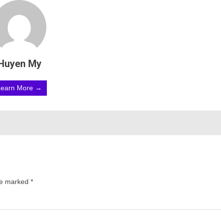
Huyen My
Learn More →
are marked
*