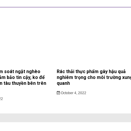
m soát ngặt nghèo
Rác thải thực phẩm gây hậu quả
ảm bảo tin cậy, ko để
nghiêm trọng cho môi trường xun
ạn tàu thuyền bên trên
quanh
October 4, 2022
22