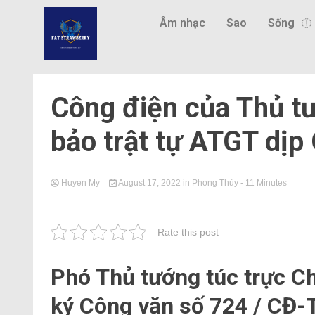
Âm nhạc
Sao
Sống
Công điện của Thủ t
bảo trật tự ATGT dịp
Huyen My
August 17, 2022
in
Phong Thủy
- 11 Minutes
Rate this post
Phó Thủ tướng túc trực C
ký Công văn số 724 / CĐ-