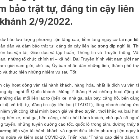
bảo trật tự, đáng tin cậy liên
c khánh 2/9/2022.
dự báo lưu lượng phương tiện tăng cao, tiềm tàng nguy cơ tai nạn liê
hân dân và đảm bảo trật tự, đáng tin cậy liên lạc trong dịp nghỉ lễ, Th
n lạc vận tải, Giáo dục và tập huấn, Thông tin và Truyền thông, Vă
ban, những tổ chức chính trị – xã hội, Đài Truyền hình việt nam giới na
t nam giới nam giới, chủ toạ Ủy ban nhân dân những tỉnh, thành phố trự
o và thực hiện những nhiệm vụ sau Tốt:
 cậy hoạt động vận tải hành khách, hàng hóa, nhất là dịch vụ vận tả
ng dịp nghỉ lễ Quốc khánh. Mùng 2 tháng 9 và những hoạt động d
 những đầu mối liên lạc to (bến xe, nhà ga, sân bay, cảng hồ, bến cảng
luật về trật tự, đáng tin cậy liên lạc (TTATGT); tăng nhanh chóng ứn
niêm yết công khai minh bạch giá vé theo tuyến, thời khắc và loại hìn
những bến xe, nhà ga, bến cảng, nhồi nhét hành khách, chở quá số ngườ
ng tuyến. những tuyến đường cao tốc, quốc lộ trọng tâm, đường thủy t
ương tiện vận tải hành khách và người điều khiển phương tiện ngay t
òng ngừa và kiểm soát COVID-19. Triển khai “Tháng cao điểm đáng ti