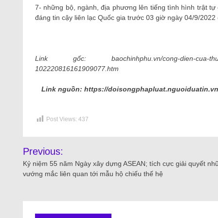
7- những bộ, ngành, địa phương lên tiếng tình hình trật t
đáng tin cậy liên lạc Quốc gia trước 03 giờ ngày 04/9/202
Link gốc: baochinhphu.vn/cong-dien-cua-thu-tuong
102220816161909077.htm
Link nguồn: https://doisongphapluat.nguoiduatin.v
Post Views:
437
Previous:
Kỷ niệm 55 năm Ngày xây dựng ASEAN; tích cực giải quyết nh
vướng mắc liên quan tới mẫu hộ chiếu thế hệ