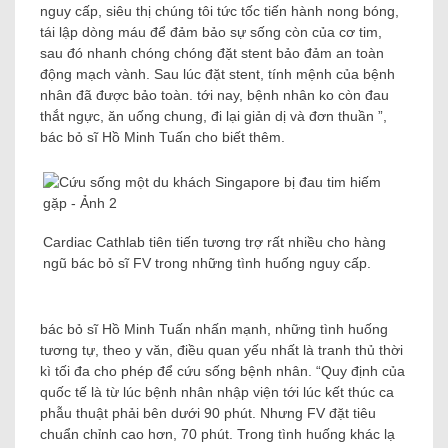
nguy cấp, siêu thị chúng tôi tức tốc tiến hành nong bóng,
tái lập dòng máu để đảm bảo sự sống còn của cơ tim,
sau đó nhanh chóng chóng đặt stent bảo đảm an toàn
động mạch vành. Sau lúc đặt stent, tính mệnh của bệnh
nhân đã được bảo toàn. tới nay, bệnh nhân ko còn đau
thắt ngực, ăn uống chung, đi lại giản dị và đơn thuần ”,
bác bỏ sĩ Hồ Minh Tuấn cho biết thêm.
Cardiac Cathlab tiên tiến tương trợ rất nhiều cho hàng
ngũ bác bỏ sĩ FV trong những tình huống nguy cấp.
bác bỏ sĩ Hồ Minh Tuấn nhấn mạnh, những tình huống
tương tự, theo y văn, điều quan yếu nhất là tranh thủ thời
kì tối đa cho phép để cứu sống bệnh nhân. “Quy định của
quốc tế là từ lúc bệnh nhân nhập viện tới lúc kết thúc ca
phẫu thuật phải bên dưới 90 phút. Nhưng FV đặt tiêu
chuẩn chỉnh cao hơn, 70 phút. Trong tình huống khác lạ