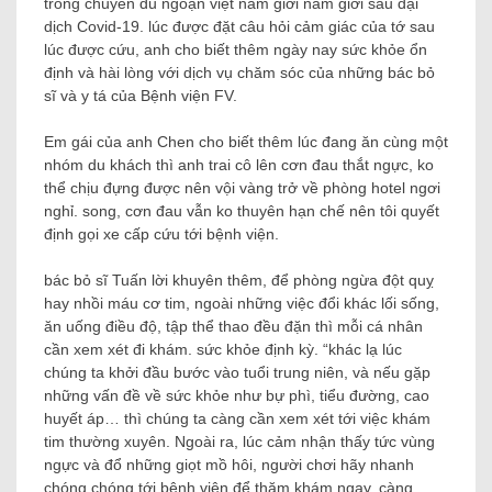
trong chuyến du ngoạn việt nam giới nam giới sau đại
dịch Covid-19. lúc được đặt câu hỏi cảm giác của tớ sau
lúc được cứu, anh cho biết thêm ngày nay sức khỏe ổn
định và hài lòng với dịch vụ chăm sóc của những bác bỏ
sĩ và y tá của Bệnh viện FV.
Em gái của anh Chen cho biết thêm lúc đang ăn cùng một
nhóm du khách thì anh trai cô lên cơn đau thắt ngực, ko
thể chịu đựng được nên vội vàng trở về phòng hotel ngơi
nghỉ. song, cơn đau vẫn ko thuyên hạn chế nên tôi quyết
định gọi xe cấp cứu tới bệnh viện.
bác bỏ sĩ Tuấn lời khuyên thêm, để phòng ngừa đột quỵ
hay nhồi máu cơ tim, ngoài những việc đổi khác lối sống,
ăn uống điều độ, tập thể thao đều đặn thì mỗi cá nhân
cần xem xét đi khám. sức khỏe định kỳ. “khác lạ lúc
chúng ta khởi đầu bước vào tuổi trung niên, và nếu gặp
những vấn đề về sức khỏe như bự phì, tiểu đường, cao
huyết áp… thì chúng ta càng cần xem xét tới việc khám
tim thường xuyên. Ngoài ra, lúc cảm nhận thấy tức vùng
ngực và đổ những giọt mồ hôi, người chơi hãy nhanh
chóng chóng tới bệnh viện để thăm khám ngay, càng