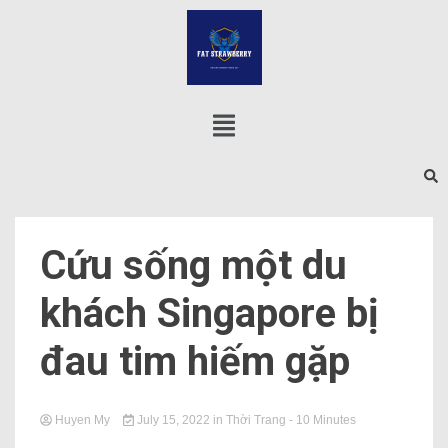
Cứu sống một du
khách Singapore bị
đau tim hiếm gặp
Huyen My
July 15, 2022
in
Thời Trang
- 10 Minutes