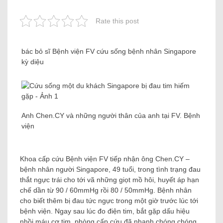
Rate this post
bác bỏ sĩ Bệnh viện FV cứu sống bệnh nhân Singapore
kỳ diệu
Anh Chen.CY và những người thân của anh tại FV. Bệnh
viện
Khoa cấp cứu Bệnh viện FV tiếp nhận ông Chen.CY –
bệnh nhân người Singapore, 49 tuổi, trong tình trạng đau
thắt ngực trái cho tới vã những giọt mồ hôi, huyết áp hạn
chế dần từ 90 / 60mmHg rồi 80 / 50mmHg. Bệnh nhân
cho biết thêm bị đau tức ngực trong một giờ trước lúc tới
bệnh viện. Ngay sau lúc đo điện tim, bắt gặp dấu hiệu
nhồi máu cơ tim, phòng cấp cứu đã nhanh chóng chóng