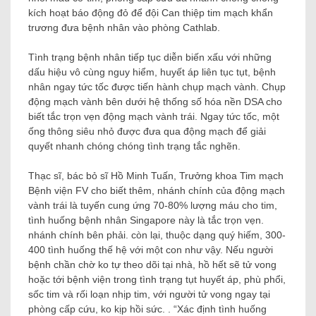
kích hoạt báo động đỏ để đội Can thiệp tim mạch khẩn
trương đưa bệnh nhân vào phòng Cathlab.
Tình trạng bệnh nhân tiếp tục diễn biến xấu với những
dấu hiệu vô cùng nguy hiểm, huyết áp liên tục tụt, bệnh
nhân ngay tức tốc được tiến hành chụp mạch vành. Chụp
động mạch vành bên dưới hệ thống số hóa nền DSA cho
biết tắc trọn vẹn động mạch vành trái. Ngay tức tốc, một
ống thông siêu nhỏ được đưa qua động mạch để giải
quyết nhanh chóng chóng tình trạng tắc nghẽn.
Thạc sĩ, bác bỏ sĩ Hồ Minh Tuấn, Trưởng khoa Tim mạch
Bệnh viện FV cho biết thêm, nhánh chính của động mạch
vành trái là tuyến cung ứng 70-80% lượng máu cho tim,
tình huống bệnh nhân Singapore này là tắc trọn vẹn.
nhánh chính bên phải. còn lại, thuộc dạng quý hiếm, 300-
400 tình huống thế hệ với một con như vậy. Nếu người
bệnh chần chờ ko tự theo dõi tại nhà, hồ hết sẽ tử vong
hoặc tới bệnh viện trong tình trạng tụt huyết áp, phù phổi,
sốc tim và rối loạn nhịp tim, với người tử vong ngay tại
phòng cấp cứu, ko kịp hồi sức. . “Xác định tình huống