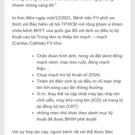
nhanh chóng càng tốt ”.
từ thời điểm ngày một/12/2021, Bệnh viện FV phối ưa
thích với Bảo hiểm xã hội TP.HCM mở rộng phạm vi khám
chữa bệnh BHYT của quốc gia đối với dịch vụ điều trị kỹ
thuật cao tại Trung tâm tư thiệp tim mạch. – mạch
(Cardiac Cathlab) FV như:
Chẩn đoán hình ảnh, nong và đặt stent động
mạch vành, mạc treo ruột, động mạch
thận…
Chụp mạch trừ kỹ thuật số (DSA)
Thăm dò điện sinh lý và điều trị rối loạn nhịp
tim bởi sóng cao tần thông thường
Vị trí, thay thế và cập nhật máy tạo nhịp tim
vĩnh viễn, máy khử rung tim (ICD) và trang bị
tái đồng bộ tim (CRT)
những mẹo nhỏ khác theo danh mục kỹ
thuật đã được BHXH phê duyệt
Với sự hợp tác này, người bệnh rất với thể được Bảo