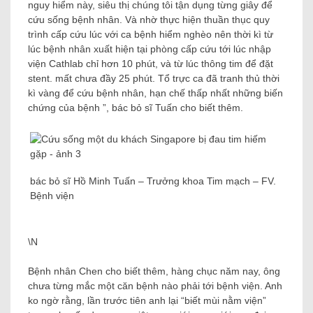
nguy hiểm này, siêu thị chúng tôi tận dụng từng giây để
cứu sống bệnh nhân. Và nhờ thực hiện thuần thục quy
trình cấp cứu lúc với ca bệnh hiểm nghèo nên thời kì từ
lúc bệnh nhân xuất hiện tại phòng cấp cứu tới lúc nhập
viện Cathlab chỉ hơn 10 phút, và từ lúc thông tim để đặt
stent. mất chưa đầy 25 phút. Tổ trực ca đã tranh thủ thời
kì vàng để cứu bệnh nhân, hạn chế thấp nhất những biến
chứng của bệnh ”, bác bỏ sĩ Tuấn cho biết thêm.
bác bỏ sĩ Hồ Minh Tuấn – Trưởng khoa Tim mạch – FV.
Bệnh viện
\N
Bệnh nhân Chen cho biết thêm, hàng chục năm nay, ông
chưa từng mắc một căn bệnh nào phải tới bệnh viện. Anh
ko ngờ rằng, lần trước tiên anh lại “biết mùi nằm viện”