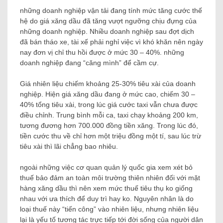
những doanh nghiệp vận tải đang tính mức tăng cước thế
hệ do giá xăng dầu đã tăng vượt ngưỡng chịu đựng của
những doanh nghiệp. Nhiều doanh nghiệp sau đợt dịch
đã bán tháo xe, tài xế phải nghỉ việc vì khó khăn nên ngày
nay đơn vị chỉ thu hồi được ở mức 30 – 40%. những
doanh nghiệp đang “căng mình” để cầm cự.
Giá nhiên liệu chiếm khoảng 25-30% tiêu xài của doanh
nghiệp. Hiện giá xăng dầu đang ở mức cao, chiếm 30 –
40% tổng tiêu xài, trong lúc giá cước taxi vẫn chưa được
điều chỉnh. Trung bình mỗi ca, taxi chạy khoảng 200 km,
tương đương hơn 700.000 đồng tiền xăng. Trong lúc đó,
tiền cước thu về chỉ hơn một triệu đồng một tí, sau lúc trừ
tiêu xài thì lãi chẳng bao nhiêu.
ngoài những việc cơ quan quản lý quốc gia xem xét bỏ
thuế bảo đảm an toàn môi trường thiên nhiên đối với mặt
hàng xăng dầu thì nên xem mức thuế tiêu thụ ko giống
nhau với ưa thích để duy trì hay ko. Nguyên nhân là do
loại thuế này “tiến công” vào nhiên liệu, nhưng nhiên liệu
lại là yếu tố tương tác trực tiếp tới đời sống của người dân