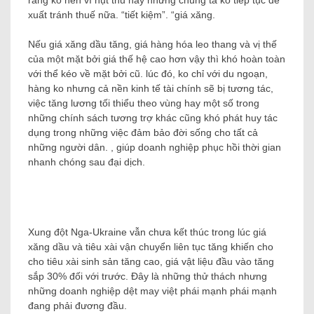
rằng ko nên vì hụt thu này nhưng chúng ta ko tiếp tục đề
xuất tránh thuế nữa. “tiết kiệm”. “giá xăng.
Nếu giá xăng dầu tăng, giá hàng hóa leo thang và vị thế
của một mặt bởi giá thế hệ cao hơn vậy thì khó hoàn toàn
với thể kéo về mặt bởi cũ. lúc đó, ko chỉ với du ngoạn,
hàng ko nhưng cả nền kinh tế tài chính sẽ bị tương tác,
việc tăng lương tối thiểu theo vùng hay một số trong
những chính sách tương trợ khác cũng khó phát huy tác
dụng trong những việc đảm bảo đời sống cho tất cả
những người dân. , giúp doanh nghiệp phục hồi thời gian
nhanh chóng sau đại dịch.
Xung đột Nga-Ukraine vẫn chưa kết thúc trong lúc giá
xăng dầu và tiêu xài vận chuyển liên tục tăng khiến cho
cho tiêu xài sinh sản tăng cao, giá vật liệu đầu vào tăng
sắp 30% đối với trước. Đây là những thử thách nhưng
những doanh nghiệp dệt may việt phái mạnh phái mạnh
đang phải đương đầu.