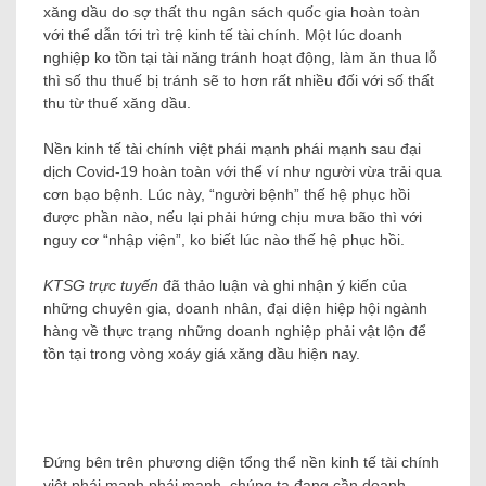
xăng dầu do sợ thất thu ngân sách quốc gia hoàn toàn
với thể dẫn tới trì trệ kinh tế tài chính. Một lúc doanh
nghiệp ko tồn tại tài năng tránh hoạt động, làm ăn thua lỗ
thì số thu thuế bị tránh sẽ to hơn rất nhiều đối với số thất
thu từ thuế xăng dầu.
Nền kinh tế tài chính việt phái mạnh phái mạnh sau đại
dịch Covid-19 hoàn toàn với thể ví như người vừa trải qua
cơn bạo bệnh. Lúc này, “người bệnh” thế hệ phục hồi
được phần nào, nếu lại phải hứng chịu mưa bão thì với
nguy cơ “nhập viện”, ko biết lúc nào thế hệ phục hồi.
KTSG trực tuyến
đã thảo luận và ghi nhận ý kiến ​​của
những chuyên gia, doanh nhân, đại diện hiệp hội ngành
hàng về thực trạng những doanh nghiệp phải vật lộn để
tồn tại trong vòng xoáy giá xăng dầu hiện nay.
Đứng bên trên phương diện tổng thể nền kinh tế tài chính
việt phái mạnh phái mạnh, chúng ta đang cần doanh