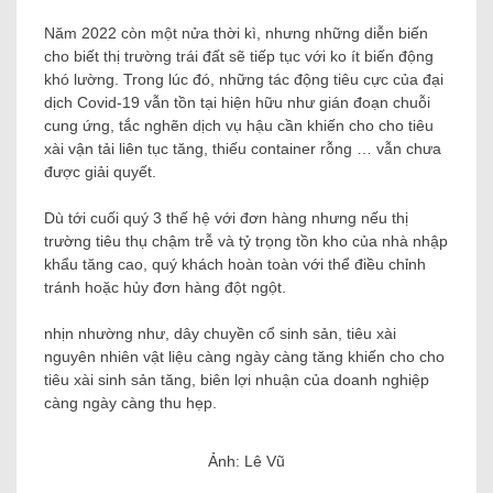
Năm 2022 còn một nửa thời kì, nhưng những diễn biến
cho biết thị trường trái đất sẽ tiếp tục với ko ít biến động
khó lường. Trong lúc đó, những tác động tiêu cực của đại
dịch Covid-19 vẫn tồn tại hiện hữu như gián đoạn chuỗi
cung ứng, tắc nghẽn dịch vụ hậu cần khiến cho cho tiêu
xài vận tải liên tục tăng, thiếu container rỗng … vẫn chưa
được giải quyết.
Dù tới cuối quý 3 thế hệ với đơn hàng nhưng nếu thị
trường tiêu thụ chậm trễ và tỷ trọng tồn kho của nhà nhập
khẩu tăng cao, quý khách hoàn toàn với thể điều chỉnh
tránh hoặc hủy đơn hàng đột ngột.
nhịn nhường như, dây chuyền cổ sinh sản, tiêu xài
nguyên nhiên vật liệu càng ngày càng tăng khiến cho cho
tiêu xài sinh sản tăng, biên lợi nhuận của doanh nghiệp
càng ngày càng thu hẹp.
Ảnh: Lê Vũ