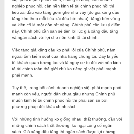
nghiệp phục hồi, cần nền kinh tế tài chính phục hồi thì
tiêu xài đầu vào tăng gớm ghê như vậy (do giá xăng dầu
tăng kéo theo mỗi tiêu xài đều bởi nhau). tăng) bền vững
và kiên cố là một đòn rất nặng. Chính phủ cần lưu ý điểm
này. Chính phủ cần san sẻ tiện lợi lúc giá xăng dầu tăng
và ngân sách với lợi cho nền kinh tế tài chính.
Việc tăng giá xăng dầu ko phải lỗi của Chính phủ, nằm
ngoài tầm kiểm soát của nhà hàng chúng tôi. Đây là yếu
tố khách quan tương tác và là nguy cơ to đối với nền kinh
tế tài chính toàn thế giới chứ ko riêng gì việt phái mạnh
phái mạnh.
Tuy thế, trong bối cảnh doanh nghiệp việt phái mạnh phái
mạnh còn yếu, người dân chưa giàu nhưng Chính phủ
muốn kinh tế tài chính phục hồi thì phải san sẻ bởi
phương pháp đổi khác chính sách.
Với những tình huống ko giống nhau, thất thường, cần với
những chính sách thất thường, ko ngại củng cố ngân
sách. Giá xăng dầu tăng thì ngân sách được lợi nhưng