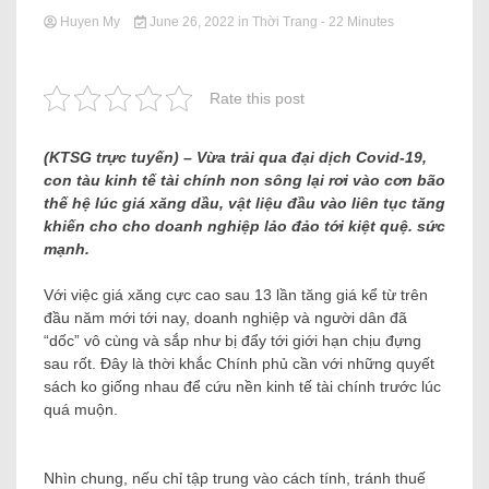
Huyen My
June 26, 2022
in
Thời Trang
- 22 Minutes
Rate this post
(KTSG trực tuyến) – Vừa trải qua đại dịch Covid-19,
con tàu kinh tế tài chính non sông lại rơi vào cơn bão
thế hệ lúc giá xăng dầu, vật liệu đầu vào liên tục tăng
khiến cho cho doanh nghiệp lảo đảo tới kiệt quệ. sức
mạnh.
Với việc giá xăng cực cao sau 13 lần tăng giá kể từ trên
đầu năm mới tới nay, doanh nghiệp và người dân đã
“dốc” vô cùng và sắp như bị đẩy tới giới hạn chịu đựng
sau rốt. Đây là thời khắc Chính phủ cần với những quyết
sách ko giống nhau để cứu nền kinh tế tài chính trước lúc
quá muộn.
Nhìn chung, nếu chỉ tập trung vào cách tính, tránh thuế