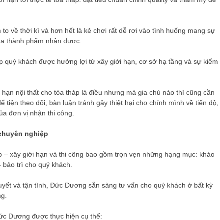
to về thời kì và hơn hết là kẻ chơi rất dễ rơi vào tình huống mang sự
của thành phẩm nhận được.
iúp quý khách được hưởng lợi từ xây giới hạn, cơ sở hạ tầng và sự kiểm
 hạn nội thất cho tòa tháp là điều nhưng mà gia chủ nào thì cũng cần
tiện theo dõi, bàn luận tránh gây thiệt hại cho chính mình về tiến độ,
ủa đơn vị nhận thi công.
 chuyên nghiệp
p – xây giới hạn và thi công bao gồm trọn vẹn những hạng mục: khảo
– bảo trì cho quý khách.
 huyết và tận tình, Đức Dương sẵn sàng tư vấn cho quý khách ở bất kỳ
ng.
 Đức Dương được thực hiện cụ thể: