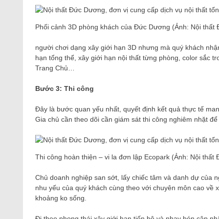
Phối cảnh 3D phòng khách của Đức Dương (Ảnh: Nội thất
người chơi dạng xây giới hạn 3D nhưng mà quý khách nhận
hạn tổng thể, xây giới hạn nội thất từng phòng, color sắc t
Trang Chủ…
Bước 3: Thi công
Đây là bước quan yếu nhất, quyết định kết quả thực tế man
Gia chủ cần theo dõi cần giám sát thi công nghiêm nhặt để 
Thi công hoàn thiện – vi la đơn lập Ecopark (Ảnh: Nội thất
Chủ doanh nghiệp san sớt, lấy chiếc tâm và danh dự của 
nhu yếu của quý khách cùng theo với chuyên môn cao về xâ
khoảng ko sống.
Đi theo phong thái xây giới hạn tiến bộ và nhạy bén cập nhậ