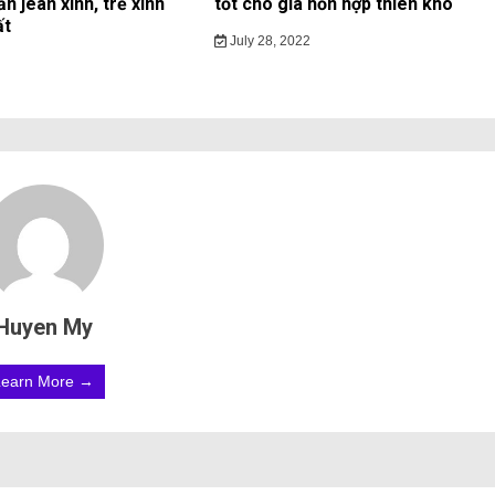
ần jean xinh, trẻ xinh
tốt cho gia hỗn hợp thiên khô
ất
July 28, 2022
Huyen My
Learn More →