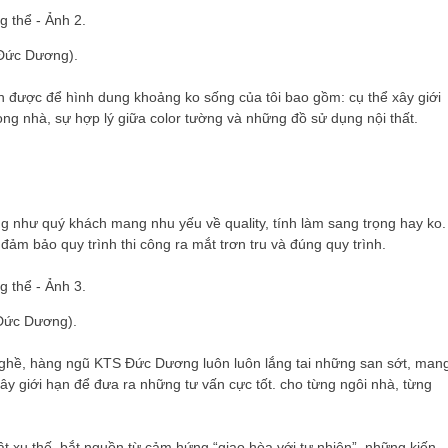
 Đức Dương).
 được để hình dung khoảng ko sống của tôi bao gồm: cụ thể xây giới
rong nhà, sự hợp lý giữa color tường và những đồ sử dụng nội thất.
g như quý khách mang nhu yếu về quality, tính làm sang trọng hay ko.
đảm bảo quy trình thi công ra mắt trơn tru và đúng quy trình.
 Đức Dương).
nghề, hàng ngũ KTS Đức Dương luôn luôn lắng tai những san sớt, man
y giới hạn để đưa ra những tư vấn cực tốt. cho từng ngôi nhà, từng
t xu thế, bắt nguồn từ cảm hứng “giao hòa với tự nhiên”, những kiến ​​