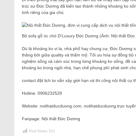
trúc sư Đức Dương đã kiến ​​tạo thành những khoảng ko sốn
tính riêng của gia chủ.
Bộ sofa gỗ óc chó D’Luxury Đức Dương (Ảnh: Nội thất Đức
Dù là khoảng ko vi la, nhà phố hay chung cư, Đức Dương sẽ
thăng bởi giữa quality và thẩm mỹ: Tối ưu hóa sự đồng bộ 
nghiệm sống và cảm xúc trong từng khoảng ko sống, đề cao
khoảng ko trong ngôi nhà, hạn chế phung phí phát sinh cho
contact đặt lịch tư vấn xây giới hạn và thi công nội thất cụ
Hotline: 0906232528
Website: noithatducduong.com, noithatducduong.trực tuyế
Fanpage: Nội thất Đức Dương
Post Views:
521