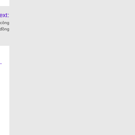
ext:
 công
 đồng