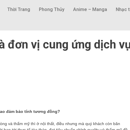
Thời Trang
Phong Thủy
Anime – Manga
Nhạc t
à đơn vị cung ứng dịch v
m sao đảm bảo tính tương đồng?
lòng và thẩm mỹ thì ở nội thất, điều nhưng mà quý khách còn băn
 hạn tới thực tế tòa tháp. đạt tiêu chuẩn chỉnh quality và thẩm mỹ đề