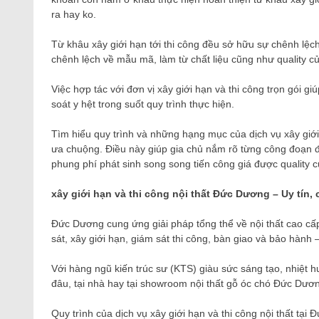
ra hay ko.
Từ khâu xây giới hạn tới thi công đều sở hữu sự chênh lệch 
chênh lệch về mẫu mã, làm từ chất liệu cũng như quality 
Việc hợp tác với đơn vị xây giới hạn và thi công trọn gói g
soát y hệt trong suốt quy trình thực hiện.
Tìm hiểu quy trình và những hạng mục của dịch vụ xây giới
ưa chuộng. Điều này giúp gia chủ nắm rõ từng công đoạn để 
phung phí phát sinh song song tiến công giá được quality c
xây giới hạn và thi công nội thất Đức Dương – Uy tín,
Đức Dương cung ứng giải pháp tổng thể về nội thất cao cấ
sát, xây giới hạn, giám sát thi công, bàn giao và bảo hành 
Với hàng ngũ kiến ​​trúc sư (KTS) giàu sức sáng tạo, nhiệt
đâu, tại nhà hay tại showroom nội thất gỗ óc chó Đức Dươ
Quy trình của dịch vụ xây giới hạn và thi công nội thất tại