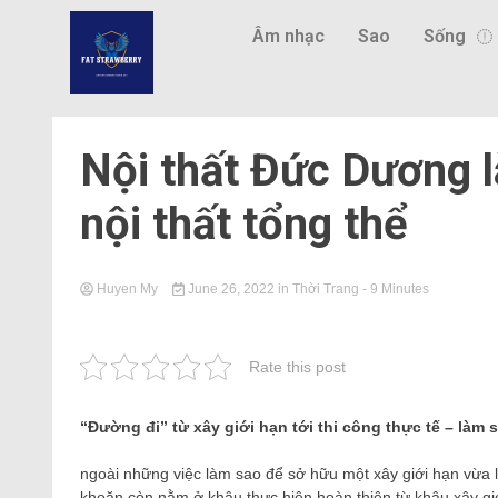
Âm nhạc
Sao
Sống
Nội thất Đức Dương l
nội thất tổng thể
Huyen My
June 26, 2022
in
Thời Trang
- 9 Minutes
Rate this post
“Đường đi” từ xây giới hạn tới thi công thực tế – là
ngoài những việc làm sao để sở hữu một xây giới hạn vừa 
khoăn còn nằm ở khâu thực hiện hoàn thiện từ khâu xây giới