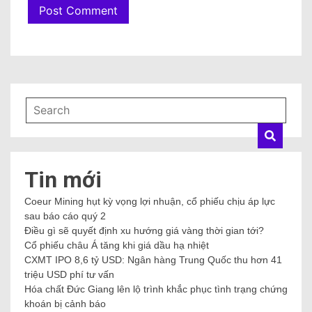
Tin mới
Coeur Mining hụt kỳ vọng lợi nhuận, cổ phiếu chịu áp lực
sau báo cáo quý 2
Điều gì sẽ quyết định xu hướng giá vàng thời gian tới?
Cổ phiếu châu Á tăng khi giá dầu hạ nhiệt
CXMT IPO 8,6 tỷ USD: Ngân hàng Trung Quốc thu hơn 41
triệu USD phí tư vấn
Hóa chất Đức Giang lên lộ trình khắc phục tình trạng chứng
khoán bị cảnh báo