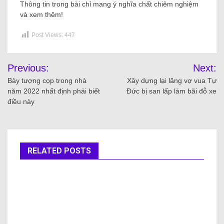
Thông tin trong bài chỉ mang ý nghĩa chất chiêm nghiệm
và xem thêm!
Post Views:
447
Previous:
Next:
Bày tượng cọp trong nhà
Xây dựng lại lăng vợ vua Tự
năm 2022 nhất định phải biết
Đức bị san lấp làm bãi đỗ xe
điều này
RELATED POSTS