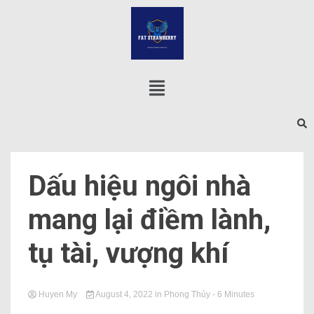
Dấu hiệu ngôi nhà
mang lại điềm lành,
tụ tài, vượng khí
Huyen My
August 4, 2022
in
Phong Thủy
- 6 Minutes