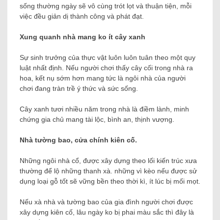
sống thường ngày sẽ vô cùng trót lọt và thuận tiện, mỗi
việc đều giản dị thành công và phát đạt.
Xung quanh nhà mang ko ít cây xanh
Sự sinh trưởng của thực vật luôn luôn tuân theo một quy
luật nhất định. Nếu người chơi thấy cây cối trong nhà ra
hoa, kết nụ sớm hơn mang tức là ngôi nhà của người
chơi đang tràn trề ý thức và sức sống.
Cây xanh tươi nhiều năm trong nhà là điềm lành, minh
chứng gia chủ mang tài lộc, bình an, thịnh vượng.
Nhà tường bao, cửa chính kiên cố.
Những ngôi nhà cổ, được xây dựng theo lối kiến ​​trúc xưa
thường để lộ những thanh xà. những vì kèo nếu được sử
dụng loại gỗ tốt sẽ vững bền theo thời kì, ít lúc bị mối mọt.
Nếu xà nhà và tường bao của gia đình người chơi được
xây dựng kiên cố, lâu ngày ko bị phai màu sắc thì đây là