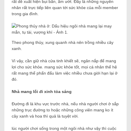
rất dễ xuất hiện bụi bẩn, ẩm ướt. Đây là những nguyên
nhân rất trực tiếp liên quan tới sức khỏe của mỗi member
trong gia đình.
Theo phong thủy, xung quanh nhà nên trồng nhiều cây
xanh.
Vì vậy, cần giữ nhà cửa tinh khiết sẽ, ngăn nắp để mang
lợi cho sức khỏe. mang sức khỏe tốt, mọi cá nhân thế hệ
rất mang thể phấn đấu làm việc nhiều chưa giới hạn lại ở
đó.
Nhà mang lối đi xinh tỏa sáng
Đường đi là khu vực trước nhà, nếu nhà người chơi ở sắp
những trục đường to hoặc những công viên mang ko ít
cây xanh và hoa thì quả là tuyệt vời.
lúc người chơi sống trong một ngôi nhà như vậy thì cuộc