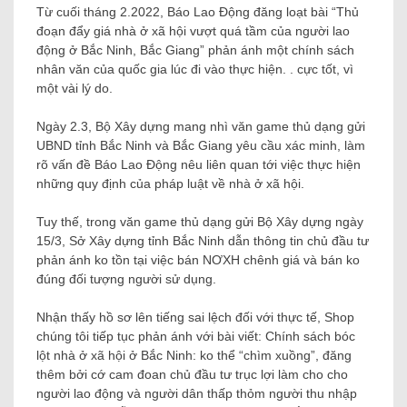
Từ cuối tháng 2.2022, Báo Lao Động đăng loạt bài “Thủ
đoạn đẩy giá nhà ở xã hội vượt quá tầm của người lao
động ở Bắc Ninh, Bắc Giang” phản ánh một chính sách
nhân văn của quốc gia lúc đi vào thực hiện. . cực tốt, vì
một vài lý do.
Ngày 2.3, Bộ Xây dựng mang nhì văn game thủ dạng gửi
UBND tỉnh Bắc Ninh và Bắc Giang yêu cầu xác minh, làm
rõ vấn đề Báo Lao Động nêu liên quan tới việc thực hiện
những quy định của pháp luật về nhà ở xã hội.
Tuy thế, trong văn game thủ dạng gửi Bộ Xây dựng ngày
15/3, Sở Xây dựng tỉnh Bắc Ninh dẫn thông tin chủ đầu tư
phản ánh ko tồn tại việc bán NƠXH chênh giá và bán ko
đúng đối tượng người sử dụng.
Nhận thấy hồ sơ lên tiếng sai lệch đối với thực tế, Shop
chúng tôi tiếp tục phản ánh với bài viết: Chính sách bóc
lột nhà ở xã hội ở Bắc Ninh: ko thể “chìm xuồng”, đăng
thêm bởi cớ cam đoan chủ đầu tư trục lợi làm cho cho
người lao động và người dân thấp thỏm người thu nhập