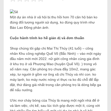
Một dự án nhà ở xã hội bị thu hồi hơn 70 căn hộ bán ko
đúng đối tượng người sử dụng, ko đúng quy trình như
Báo Lao Động phản ánh.
Cuộc hành trình ko hề giản dị và đơn thuần
Shop chúng tôi gặp chị Mai Thị Thủy (41 tuổi) – công
nhân Khu công nghiệp Quế Võ (Bắc Ninh) – vào một ngày
đầu năm mới mới 2022. nữ giới công nhân cùng gia đình
ở khu trọ ở xã Phượng Mao (huyện Quế Võ). ) trong vô
số năm nay. Căn phòng trọ chưa đầy 10m2, mang gác
xép, tư người ở gồm vợ ông xã chị Thủy và nhì con. ko
máy lạnh, ko máy nước nóng vì thực ra ko đủ chỗ để lắp
đặt, thứ đáng giá nhất trong căn phòng trọ là dòng bếp ga
để nấu nướng.
Ước mơ cháy bỏng của Thủy là mang một ngôi nhà để ở
và làm việc, chị kể, sau lúc tích góp được một ít, cùng với
khá nhiều lần tìm hiểu về một vài dự án nhà ở xã hội