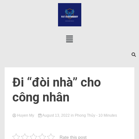
Đi “đòi nhà” cho
công nhân
Huyen My
August 13, 2022
in
Phong Thủy
- 10 Minutes
Rate this post