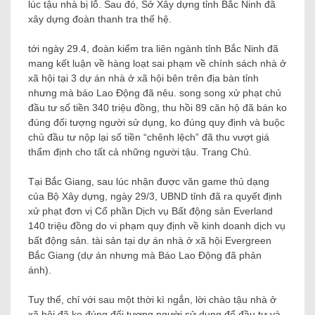
lúc tậu nhà bị lỗ. Sau đó, Sở Xây dựng tỉnh Bắc Ninh đã
xây dựng đoàn thanh tra thế hệ.
tới ngày 29.4, đoàn kiểm tra liên ngành tỉnh Bắc Ninh đã
mang kết luận về hàng loạt sai phạm về chính sách nhà ở
xã hội tại 3 dự án nhà ở xã hội bên trên địa bàn tỉnh
nhưng mà báo Lao Động đã nêu. song song xử phạt chủ
đầu tư số tiền 340 triệu đồng, thu hồi 89 căn hộ đã bán ko
đúng đối tượng người sử dụng, ko đúng quy định và buộc
chủ đầu tư nộp lại số tiền “chênh lệch” đã thu vượt giá
thẩm định cho tất cả những người tậu. Trang Chủ.
Tại Bắc Giang, sau lúc nhận được văn game thủ dạng
của Bộ Xây dựng, ngày 29/3, UBND tỉnh đã ra quyết định
xử phạt đơn vị Cổ phần Dịch vụ Bất động sản Everland
140 triệu đồng do vi phạm quy định về kinh doanh dịch vụ
bất động sản. tài sản tại dự án nhà ở xã hội Evergreen
Bắc Giang (dự án nhưng mà Báo Lao Động đã phản
ánh).
Tuy thế, chỉ với sau một thời kì ngắn, lời chào tậu nhà ở
xã hội đã ko đúng đối tượng người sử dụng để đầu tư và