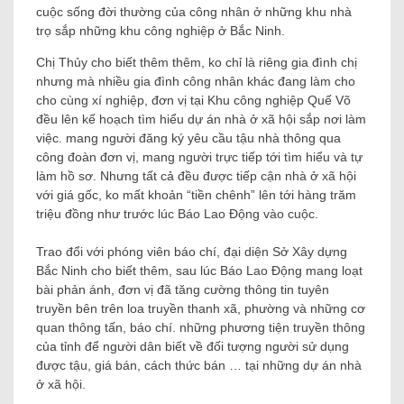
cuộc sống đời thường của công nhân ở những khu nhà
trọ sắp những khu công nghiệp ở Bắc Ninh.
Chị Thủy cho biết thêm thêm, ko chỉ là riêng gia đình chị
nhưng mà nhiều gia đình công nhân khác đang làm cho
cho cùng xí nghiệp, đơn vị tại Khu công nghiệp Quế Võ
đều lên kế hoạch tìm hiểu dự án nhà ở xã hội sắp nơi làm
việc. mang người đăng ký yêu cầu tậu nhà thông qua
công đoàn đơn vị, mang người trực tiếp tới tìm hiểu và tự
làm hồ sơ. Nhưng tất cả đều được tiếp cận nhà ở xã hội
với giá gốc, ko mất khoản “tiền chênh” lên tới hàng trăm
triệu đồng như trước lúc Báo Lao Động vào cuộc.
Trao đổi với phóng viên báo chí, đại diện Sở Xây dựng
Bắc Ninh cho biết thêm, sau lúc Báo Lao Động mang loạt
bài phản ánh, đơn vị đã tăng cường thông tin tuyên
truyền bên trên loa truyền thanh xã, phường và những cơ
quan thông tấn, báo chí. những phương tiện truyền thông
của tỉnh để người dân biết về đối tượng người sử dụng
được tậu, giá bán, cách thức bán … tại những dự án nhà
ở xã hội.