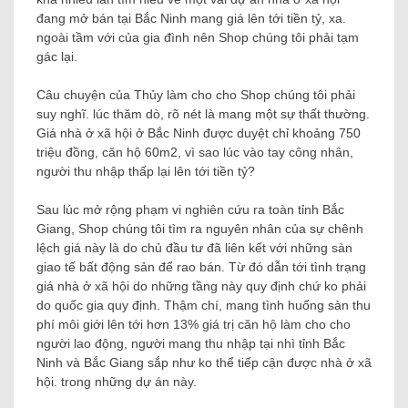
đang mở bán tại Bắc Ninh mang giá lên tới tiền tỷ, xa.
ngoài tầm với của gia đình nên Shop chúng tôi phải tạm
gác lại.
Câu chuyện của Thủy làm cho cho Shop chúng tôi phải
suy nghĩ. lúc thăm dò, rõ nét là mang một sự thất thường.
Giá nhà ở xã hội ở Bắc Ninh được duyệt chỉ khoảng 750
triệu đồng, căn hộ 60m2, vì sao lúc vào tay công nhân,
người thu nhập thấp lại lên tới tiền tỷ?
Sau lúc mở rộng phạm vi nghiên cứu ra toàn tỉnh Bắc
Giang, Shop chúng tôi tìm ra nguyên nhân của sự chênh
lệch giá này là do chủ đầu tư đã liên kết với những sàn
giao tế bất động sản để rao bán. Từ đó dẫn tới tình trạng
giá nhà ở xã hội do những tầng này quy định chứ ko phải
do quốc gia quy định. Thậm chí, mang tình huống sàn thu
phí môi giới lên tới hơn 13% giá trị căn hộ làm cho cho
người lao động, người mang thu nhập tại nhì tỉnh Bắc
Ninh và Bắc Giang sắp như ko thể tiếp cận được nhà ở xã
hội. trong những dự án này.