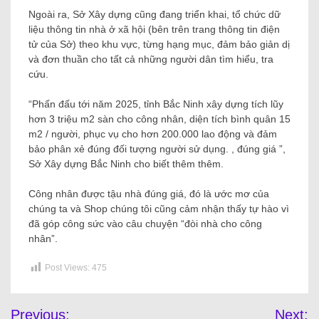
Ngoài ra, Sở Xây dựng cũng đang triển khai, tổ chức dữ
liệu thông tin nhà ở xã hội (bên trên trang thông tin điện
tử của Sở) theo khu vực, từng hạng mục, đảm bảo giản dị
và đơn thuần cho tất cả những người dân tìm hiểu, tra
cứu.
“Phấn đấu tới năm 2025, tỉnh Bắc Ninh xây dựng tích lũy
hơn 3 triệu m2 sàn cho công nhân, diện tích bình quân 15
m2 / người, phục vụ cho hơn 200.000 lao động và đảm
bảo phân xẻ đúng đối tượng người sử dụng. , đúng giá ”,
Sở Xây dựng Bắc Ninh cho biết thêm thêm.
Công nhân được tậu nhà đúng giá, đó là ước mơ của
chúng ta và Shop chúng tôi cũng cảm nhận thấy tự hào vì
đã góp công sức vào câu chuyện “đòi nhà cho công
nhân”.
Post Views:
475
Previous:
Next: