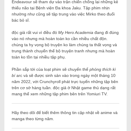
Endeavour sẽ tham dự vào trận chiến chống lại những kẻ
thiểu não tại Bệnh viện Đa khoa Jaku. Tập phim nhịn
nhường như cũng sẽ tập trung vào việc Mirko theo đuổi
bác bỏ sĩ.
độc giả rất vui vì điều đó
My Hero Academia
đang đi đúng
vào nó nhưng mà hoàn toàn ko cần nhiều chất độn.
chúng ta hy vọng bộ truyện ko làm chúng ta thất vọng và
trung thành chuyển thể bộ truyện tranh nhưng mà hoàn
toàn ko tồn tại nhiều tập phụ.
Phần sắp tới của loạt phim sẽ chuyển thể
phóng thích kì
bí
arc và sẽ được sinh sản vào trong ngày một tháng 10
năm 2022, với Crunchyroll phát trực tuyến những tập bên
trên cơ sở hàng tuần. độc giả ở Nhật game thủ dạng rất
mang thể xem những tập phim bên trên Yomiuri TV.
Hãy theo dõi để biết thêm thông tin cập nhật về anime và
manga theo từng năm.