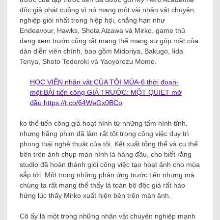
độc giả phát cuồng vì nó mang một vài nhân vật chuyên
nghiệp giỏi nhất trong hiệp hội, chẳng hạn như
Endeavour, Hawks, Shota Aizawa và Mirko. game thủ
dạng xem trước cũng rất mang thể mang sự góp mặt của
dàn diễn viên chính, bao gồm Midoriya, Bakugo, Iida
Tenya, Shoto Todoroki và Yaoyorozu Momo.
HỌC VIỆN nhân vật CỦA TÔI MÙA-6 thời đoạn-
một BÀI tiến công GIÁ TRƯỚC: MỘT QUIET mở
đầu
https://t.co/64WeGx0BCo
ko thể tiến công giá hoạt hình từ những tấm hình tĩnh,
nhưng hãng phim đã làm rất tốt trong công việc duy trì
phong thái nghệ thuật của tôi. Kết xuất tổng thể và cụ thể
bên trên ảnh chụp màn hình là hàng đầu, cho biết rằng
studio đã hoàn thành giỏi công việc tạo hoạt ảnh cho mùa
sắp tới. Một trong những phản ứng trước tiên nhưng mà
chúng ta rất mang thể thấy là toàn bộ độc giả rất hào
hứng lúc thấy Mirko xuất hiện bên trên màn ảnh.
Cô ấy là một trong những nhân vật chuyên nghiệp mạnh