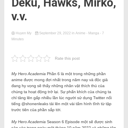
Deku, Hawks, Mirko,
v.v.
Huyen My
September 29, 2022
in
Anime - Manga
- 7
Minutes
Rate this post
My Hero Academia
Phần 6 là một trong những phần
anime được mong đợi nhất trong năm nay và độc giả
đang hy vọng sẽ thấy những nhân vật thích thú của
chúng ta hoạt động trở lại. Sự phấn khích của chúng ta
chỉ tăng lên gấp nhiều lần lúc người sử dụng Twitter nổi
tiếng @shonenleaks tải lên một vài tấm hình tĩnh từ tập
trước tiên của phần sắp tới.
My Hero Academia
Season 6 Episode một sẽ được sinh
sản vào trong ngày một tháng 10 năm 2022 và những tập