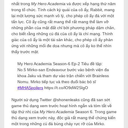
nhất trong
My Hero Academia
và được xếp hạng thứ năm
trong tổ chức. Tính cách kỳ quái của cô ấy, Rabbit, mang
lại một lượng sức mạnh vô lý, cho phép cô ấy đá với một
tấn lực. Cô ấy cũng rất mang thể rất mang thể làm vỡ
những phần của mặt đất chỉ bởi phương pháp dậm chân,
cho biết rằng những cú đá của cô ấy là chí mạng. Thính
giác của cô ấy là một tài sản khác, cho phép cô ấy phản
ứng với những mối đe dọa nhưng mà cô ấy ko thể nhìn
thấy trước mặt.
My Hero Academia Season-6 Ep-2 Tiêu đề tập:
No.5 Mirko-san Endeavour bước vào bệnh viện đa
khoa Jaku và tham dự vào trận chiến với Brainless
Nomu. Mirko tiếp tục và theo đuổi bác bỏ sĩ
#MHASpoilers
https://t.co/lO9dW2SIgO
Người sử dụng Twitter @shonenleaks cũng đã san sớt
game thủ dạng xem trước hoạt hình ngắn và tóm tắt về
tập thứ nhị của
My Hero Academia
Season 6. Trong game
thủ dạng xem trước này, độc giả rất mang thể chứng kiến ​​
một trong những cú đá bùng cháy rực rỡ của Mirko.