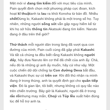
Mệt mỏi vì
đang tìm kiếm
đối với mục tiêu của mình,
Pain quyết định chọn một phương pháp cực đoan, kích
hoạt
kĩ thuật
anh ta
lau
ra khỏi Konoha từ bản đồ.
Nhiều
chết
Đừng lo, Kakashi không phải là một trong số họ. Tuy
nhiên, những người
sống sót
vẫn gặp nguy hiểm kể từ
khi họ sở hữu
thông tin
Akatsuki đang tìm kiếm. Naruto
đang ở đâu trên thế giới?
Thử thách
mỗi người dân trong làng đã vượt qua con
đường của mình, Pain cuối cùng đã gặp phải
Kakashi
.
Và tất cả chúng ta đều biết rằng Kakashi không
người
đẩy
, hãy đưa Naruto lên cơ thể đã chết của anh ấy. Chà,
nếu đó là những gì anh ấy muốn, hãy cứ như vậy.
Một
cuộc chiến dữ dội chống lại
Con đường Deva
bắt đầu,
và Kakashi thực sự có
trên cơ
. Khi đối thủ nhận ra mình
đang ở trong thùng, anh ta quyết định gọi cho
quân tiếp
viện
. Đó là gian lận, tôi biết, nhưng không có quy tắc nào
trên chiến trường.
Bây giờ là Kakashi, người đã ở trong
rắc rối
nhưng may mắn,
Choji
và
Túp lều
xuất hiện đúng
lúc để hỗ trợ anh ta.