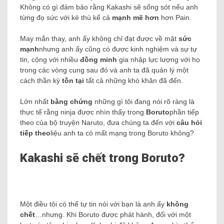
Không có gì đảm bảo rằng Kakashi sẽ sống sót nếu anh
từng đọ sức với kẻ thù kể cả
mạnh mẽ hơn
hơn Pain.
May mắn thay, anh ấy không chỉ đạt được về mặt
sức
mạnh
nhưng anh ấy cũng có được kinh nghiệm và sự tự
tin, cộng với nhiều
đồng minh
gia nhập lực lượng với họ
trong các vòng cung sau đó và anh ta đã quản lý một
cách thần kỳ
tồn tại
tất cả những khó khăn đã đến.
Lớn nhất
bằng chứng
những gì tôi đang nói rõ ràng là
thực tế rằng ninja được nhìn thấy trong
Boruto
phần tiếp
theo của bộ truyện Naruto, đưa chúng ta đến với
câu hỏi
tiếp theo
liệu anh ta có mất mạng trong Boruto không?
Kakashi sẽ chết trong Boruto?
Một điều tôi có thể tự tin nói với bạn là anh ấy
không
chết
…nhưng. Khi Boruto được phát hành, đối với một