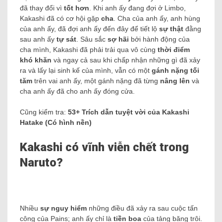
đã thay đổi vì
tốt hơn
. Khi anh ấy đang đợi ở Limbo,
Kakashi đã có cơ hội gặp
cha
. Cha của anh ấy, anh hùng
của anh ấy, đã đợi anh ấy đến đây để tiết lộ
sự thật
đằng
sau anh ấy
tự sát
. Sâu sắc
sợ hãi
bởi hành động của
cha mình, Kakashi đã phải trải qua vô cùng
thời điểm
khó khăn
và ngay cả sau khi chấp nhận những gì đã xảy
ra và lấy lại sinh kế của mình, vẫn có một
gánh nặng tối
tăm
trên vai anh ấy, một gánh nặng đã từng
nâng lên
và
cha anh ấy đã cho anh ấy đóng cửa.
Cũng kiểm tra:
53+ Trích dẫn tuyệt vời của Kakashi
Hatake (Có hình nền)
Kakashi có vĩnh viễn chết trong
Naruto?
Nhiều
sự nguy hiểm
những điều đã xảy ra sau cuộc tấn
công của Pains; anh ấy chỉ là
tiền boa
của tảng băng trôi.