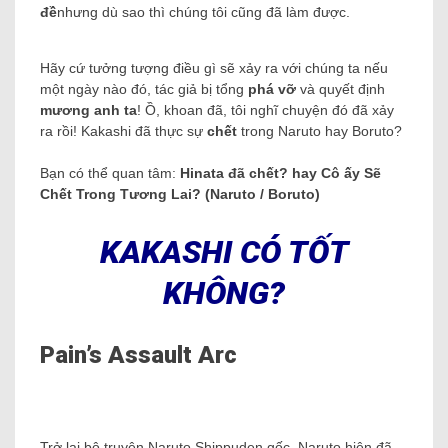
đề
nhưng dù sao thì chúng tôi cũng đã làm được.
Hãy cứ tưởng tượng điều gì sẽ xảy ra với chúng ta nếu
một ngày nào đó, tác giả bị tổng
phá vỡ
và quyết định
mương anh ta
! Ồ, khoan đã, tôi nghĩ chuyện đó đã xảy
ra rồi! Kakashi đã thực sự
chết
trong Naruto hay Boruto?
Bạn có thể quan tâm:
Hinata đã chết? hay Cô ấy Sẽ
Chết Trong Tương Lai? (Naruto / Boruto)
KAKASHI CÓ TỐT
KHÔNG?
Pain’s Assault Arc
Trở lại bộ truyện Naruto Shippuden gốc, Naruto hiện đã