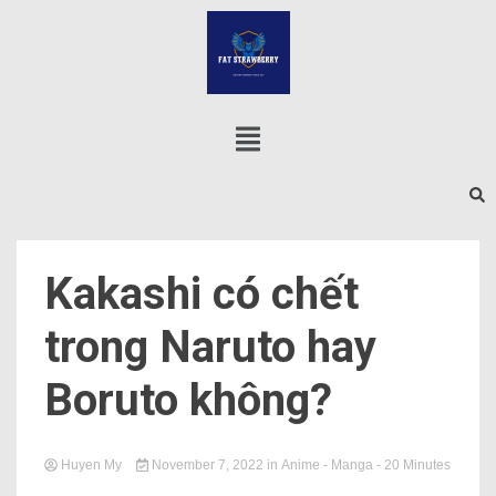
Kakashi có chết
trong Naruto hay
Boruto không?
Huyen My
November 7, 2022
in
Anime - Manga
- 20 Minutes