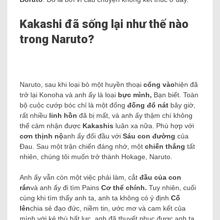
Kakashi đã sống lại như thế nào
trong
Naruto
?
Naruto, sau khi loại bỏ một huyền thoại
cổng vào
hiện đã
trở lại Konoha và anh ấy là loại
bực mình,
Bạn biết. Toàn
bộ cuộc cướp bóc chỉ là một đống
đống đổ nát
bây giờ,
rất nhiều
linh hồn
đã bị mất, và anh ấy thậm chí không
thể cảm nhận được
Kakashis
luân xa nữa.
Phù hợp với
cơn thịnh nộ
anh ấy đối đầu với
Sáu con đường
của
Đau. Sau một trận chiến đáng nhớ, một
chiến thắng
tất
nhiên, chúng tôi muốn trở thành Hokage, Naruto.
Anh ấy vẫn còn một việc phải làm, cắt
đầu của con
rắn
và anh ấy đi tìm Pains
Cơ thể chính.
Tuy nhiên, cuối
cùng khi tìm thấy anh ta, anh ta không có ý định
Cố
lên
chia sẻ đạo đức, niềm tin, ước mơ và cam kết của
mình với kẻ thù bất lực, anh đã thuyết phục được anh ta