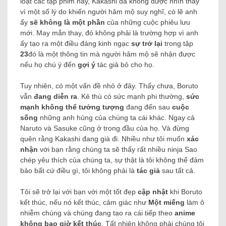
loạt các tập phim hay, Kakashi đã không được nhìn thấy
vì một số lý do khiến người hâm mộ suy nghĩ, có lẽ anh
ấy
sẽ không là một phần
của những cuộc phiêu lưu
mới.
May mắn thay, đó không phải là trường hợp vì anh
ấy tạo ra một điều đáng kinh ngạc
sự trở lại
trong tập
23
đó là một thông tin mà người hâm mộ sẽ nhận được
nếu họ chú ý đến
gợi ý
tác giả bỏ cho họ.
Tuy nhiên, có một vấn đề nhỏ ở đây. Thấy chưa, Boruto
vẫn
đang diễn ra
. Kẻ thù có sức mạnh phi thường,
sức
mạnh không thể tưởng tượng
đang đến sau
cuộc
sống
những anh hùng của chúng ta cái khác. Ngay cả
Naruto và Sasuke cũng ở trong đầu của họ. Và đừng
quên rằng Kakashi đang già đi.
Nhiều như tôi muốn
xác
nhận
với bạn rằng chúng ta sẽ thấy rất nhiều ninja Sao
chép yêu thích của chúng ta, sự thật là tôi không thể đảm
bảo bất cứ điều gì, tôi không phải là
tác giả
sau tất cả.
Tôi sẽ trở lại với bạn với một tốt đẹp
cập nhật
khi Boruto
kết thúc, nếu nó kết thúc, cảm giác như
Một miếng
làm ô
nhiễm chúng và chúng đang tạo ra cái tiếp theo
anime
không bao giờ kết thúc
. Tất nhiên không phải chúng tôi