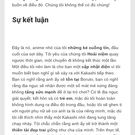
buồn về điều đó. Chúng tôi không thể có đủ chúng!
Sự kết luận
Đây là nó, anime nhỏ của tôi
những kẻ cuồng tín,
đầu
cuối của sợi dây. Tôi yêu của chúng tôi
Hoài niệm
quay
ngược thời gian, một chuyến đi không kết thúc một lần.
Một điều tôi nên làm là cho bạn một
cập nhật điện
vì tôi
muốn biết bạn nghĩ gì sẽ xảy ra với Kakashi tiếp theo.
Bạn có nghĩ rằng anh ấy sẽ
tồn tại
Boruto, bạn có nghĩ
rằng địa ngục sẽ nhận được một số mát mẻ xứng đáng
không
tăng sức mạnh
để ở lại trò chơi?
Có lẽ địa ngục
giải quyết, kết hôn và có
trẻ em
, mặc dù tôi hoàn toàn
không hình dung ra điều đó trong đầu, hoặc tôi sẽ ghen tị
với người phụ nữ sẽ coi anh ta là của riêng mình, mặc dù
tôi rất thích nhìn thấy một Kakashi nhỏ đang tung tăng
chạy nhảy. Tôi chắc chắn rằng anh ấy sẽ trở thành một
thiên tài đẹp trai
giống như cha của mình.
Trên thực tế,