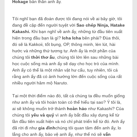
Hokage
bản thân anh ấy.
Tôi nghĩ bạn đã đoán được tôi đang nói về ai bây giờ, tôi
đang đề cập đến người tuyệt vời
Sao chép Ninja, Hatake
Kakashi.
Khi bạn nghĩ về anh ấy, những từ đầu tiên xuất
hiện trong đầu bạn là gì?
Icha Icha
bên phải? Đùa thôi,
đó sẽ là Kakkoii, tốt bụng, OP, thông minh, lén lút, hài
hước và những thứ tương tự.
Anh ấy là một phần của
chúng tôi
thời thơ ấu
, chúng tôi lớn lên sau những bài
học cuộc sống mà anh ấy sẽ dạy cho học trò của mình.
Anh ấy có thể là một nhân vật hư cấu, tuy nhiên, tôi cá
rằng anh ấy đã có ảnh hưởng lớn đến cuộc sống của rất
nhiều người hâm mộ Naruto.
Tại một thời điểm nào đó, tất cả chúng ta đều muốn giống
như anh ấy và tôi hoàn toàn có thể hiểu tại sao? Ý tôi là,
ai sẽ không muốn trở thành
hoàn hảo
như Kakashi?
Của
chúng tôi
yêu và quý
vì anh ấy bắt đầu xây dựng kể từ
lần đầu tiên xuất hiện và nó chỉ phát triển kể từ đó. Anh ấy
đã rời đi như
gia đình
chúng tôi quan tâm đến anh ấy, lo
lắng cho anh ấy, bảo vệ anh ấy, như thể nó sẽ
vấn