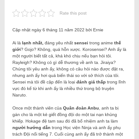
Rate this post
Cập nhật ngày 6 tháng 11 năm 2022 bởi Ernie
Ai là
lạnh nhất,
đáng yêu nhất
sensei
trong anime
thế
giới
? Gojo? Không, quá hỗn xược. Korosensei? Anh ấy là
một người biết tất cả, khá khó chịu nếu bạn hỏi tôi.
Rayleigh? Không có gì dễ thương về anh ta. Jiraiya?
Chúng tôi yêu anh ấy, không có câu hỏi nào được đặt ra,
nhưng anh ấy hơi quá biến thái so với sở thích của tôi.
Sensei mà tôi đề cập đến là loại
đánh giá thấp
trong lĩnh
vực đó kể từ khi anh ấy là nhiều thứ trong bộ truyện
Naruto.
O
nce một thành viên của
Quân đoàn Anbu
, anh ta bị
gán cho là một kẻ giết đồng đội do một tai nạn khủng
khiếp. Hokage đệ tam sau đó đã bổ nhiệm anh ta làm
người hướng dẫn
trong Học viện Ninja và anh ấy phụ
trách Đội nổi tiếng 7. Cuối cùng anh ấy đã trở thành một