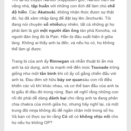
vắng nhà,
tập huấn
với những con ếch để làm chủ
chế
độ hiền
.
Các
Akatsuki
, không nhận thức được sự thật
đó, họ đã xâm nhập làng để đặt tay lên Jinchuriki. Tôi
đang nói chuyện
số nhiều
tuy nhiên, tất cả những gì họ
phải làm là gửi
một người đàn ông
tàn phá Konoha, và
người đàn ông đó là Pain.
Hắn từ đâu xuất hiện ở giữa
làng. Không ai thấy anh ta đến, và nếu họ có, họ không
thể làm gì được.
Trang bị của anh ấy
Rinnegan
và nhẫn thuật bí ẩn mà
anh ta sử dụng, anh ta mạnh mẽ đến mức
Tsunade
trông
giống như một
tân binh
khi cô ấy cố gắng chiến đấu với
anh ta.
Đau đớn sở hữu
bảy cơ quan
sáu con rối điều
khiển các vũ khí khác nhau, và cơ thể ban đầu của anh ta
bị giấu đi đâu đó trong rừng.
Bạn sẽ nghĩ rằng những con
rối đó phải dễ dàng
đánh bại
cho rằng anh ta đang phân
chia chakra của mình giữa họ, nhưng hãy nghĩ lại, cả một
trung đội ninja không đủ để ngăn chặn một trong số họ.
Và bạn có thực sự tin rằng
Có
sẽ có
không chịu nổi
cho
họ nếu họ không OP?