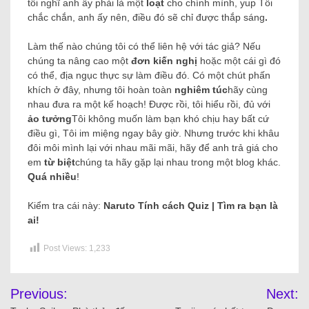
tôi nghĩ anh ấy phải là một
loạt
cho chính mình, yup Tôi
chắc chắn, anh ấy nên, điều đó sẽ chỉ được thắp sáng
.
Làm thế nào chúng tôi có thể liên hệ với tác giả? Nếu
chúng ta nâng cao một
đơn kiến ​​nghị
hoặc một cái gì đó
có thể, địa ngục thực sự làm điều đó. Có một chút phấn
khích ở đây, nhưng tôi hoàn toàn
nghiêm túc
hãy cùng
nhau đưa ra một kế hoạch!
Được rồi, tôi hiểu rồi, đủ với
ảo tưởng
Tôi không muốn làm bạn khó chịu hay bất cứ
điều gì, Tôi im miệng ngay bây giờ.
Nhưng trước khi khâu
đôi môi mình lại với nhau mãi mãi, hãy để anh trả giá cho
em
từ biệt
chúng ta hãy gặp lại nhau trong một blog khác.
Quá nhiều
!
Kiểm tra cái này:
Naruto Tính cách Quiz | Tìm ra bạn là
ai!
Post Views:
1,233
Previous:
Next: