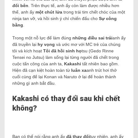
đổi bên
.
Trên thực tế, anh ấy còn làm được nhiều hơn
thế, anh ấy
một chút lửa
trong trái tim chết chóc của một
ninja tan vỡ, và hồi sinh ý chí chiến đấu cho
Sự công
bằng
.
Trong một nỗ lực để làm đúng
những điều sai trái
anh ấy
đã truyền lại
hy vọng
và ước mơ với MC trẻ của chúng
tôi và kích hoạt
Tôi đã hồi sinh họ
tsu (Gedo Rinne
Tensei no Jutsu) làm sống lại từng người đã chết trong
cuộc tấn công của anh ta,
Kakashi
tất nhiên bao gồm.
Hiện đã cạn kiệt hoàn toàn từ
luân xa
anh trút hơi thở
cuối cùng để lại Konan và Naruto ở lại để hoàn thành
những gì anh bắt đầu.
Kakashi có thay đổi sau khi chết
không?
Bạn có thể nói rằng anh ấy
đã thay đổi
tuy nhiên, anh ấy