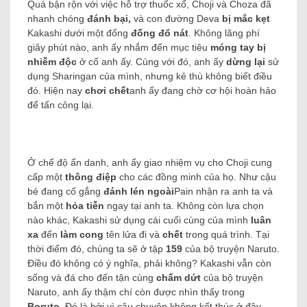
Quá bận rộn với việc hỗ trợ thuốc xổ, Choji và Choza đã
nhanh chóng
đánh bại,
và con đường Deva
bị mắc kẹt
Kakashi dưới một đống
đống đổ nát
.
Không lãng phí
giây phút nào, anh ấy nhắm đến mục tiêu
móng tay bị
nhiễm độc
ở cổ anh ấy.
Cùng với đó, anh ấy
dừng lại
sử
dụng Sharingan của mình, nhưng kẻ thù không biết điều
đó. Hiện nay
chơi chết
anh ấy đang chờ cơ hội hoàn hảo
để tấn công lại.
Ở chế độ ẩn danh, anh ấy giao nhiệm vụ cho Choji cung
cấp một
thông điệp
cho các đồng minh của họ. Như cậu
bé đang cố gắng
đánh lén
ngoài
Pain nhận ra anh ta và
bắn một
hỏa tiễn
ngay tại anh ta.
Không còn lựa chọn
nào khác, Kakashi sử dụng cái cuối cùng của mình
luân
xa
đến
làm cong
tên lửa đi và
chết
trong quá trình. Tại
thời điểm đó, chúng ta sẽ ở tập
159
của bộ truyện Naruto.
Điều đó không có ý nghĩa, phải không? Kakashi vẫn còn
sống và đá cho đến tận cùng
chấm dứt
của bộ truyện
Naruto, anh ấy thậm chí còn được nhìn thấy trong
Boruto
. Đó là bởi vì câu chuyện không kết thúc ở đây.