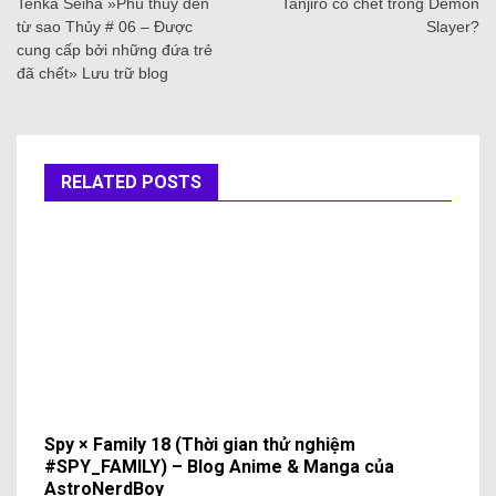
Tenka Seiha »Phù thủy đến
Tanjiro có chết trong Demon
từ sao Thủy # 06 – Được
Slayer?
cung cấp bởi những đứa trẻ
đã chết» Lưu trữ blog
RELATED POSTS
Spy × Family 18 (Thời gian thử nghiệm
#SPY_FAMILY) – Blog Anime & Manga của
AstroNerdBoy