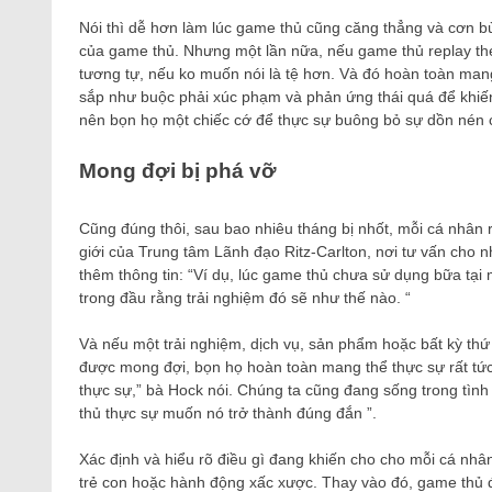
Nói thì dễ hơn làm lúc game thủ cũng căng thẳng và cơn bùn
của game thủ. Nhưng một lần nữa, nếu game thủ replay the
tương tự, nếu ko muốn nói là tệ hơn. Và đó hoàn toàn mang 
sắp như buộc phải xúc phạm và phản ứng thái quá để khiến
nên bọn họ một chiếc cớ để thực sự buông bỏ sự dồn nén c
Mong đợi bị phá vỡ
Cũng đúng thôi, sau bao nhiêu tháng bị nhốt, mỗi cá nhân 
giới của Trung tâm Lãnh đạo Ritz-Carlton, nơi tư vấn cho 
thêm thông tin: “Ví dụ, lúc game thủ chưa sử dụng bữa tại 
trong đầu rằng trải nghiệm đó sẽ như thế nào. “
Và nếu một trải nghiệm, dịch vụ, sản phẩm hoặc bất kỳ thứ 
được mong đợi, bọn họ hoàn toàn mang thể thực sự rất tức 
thực sự,” bà Hock nói. Chúng ta cũng đang sống trong tình 
thủ thực sự muốn nó trở thành đúng đắn ”.
Xác định và hiểu rõ điều gì đang khiến cho cho mỗi cá nhâ
trẻ con hoặc hành động xấc xược. Thay vào đó, game thủ đa