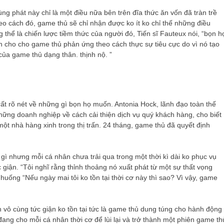
g phát này chỉ là một điều nữa bên trên đĩa thức ăn vốn đã tràn trề
o cách đó, game thủ sẽ chỉ nhận được ko ít ko chỉ thế những điều
thể là chiến lược tiềm thức của người đó, Tiến sĩ Fauteux nói, “bọn h
 cho cho game thủ phản ứng theo cách thực sự tiêu cực do vì nó tạo
ủa game thủ dạng thân. thịnh nộ. ”
rất rõ nét về những gì bọn họ muốn. Antonia Hock, lãnh đạo toàn thế
những doanh nghiệp về cách cải thiện dịch vụ quý khách hàng, cho biết
một nhà hàng xinh trong thị trấn. 24 tháng, game thủ đã quyết định
gì nhưng mỗi cá nhân chưa trải qua trong một thời kì dài ko phục vụ
giận. “Tôi nghĩ rằng thỉnh thoảng nó xuất phát từ một sự thất vọng
huống “Nếu ngày mai tôi ko tồn tại thời cơ này thì sao? Vì vậy, game
n vô cùng tức giận ko tồn tại tức là game thủ dung túng cho hành động
ng cho mỗi cá nhân thời cơ để lùi lại và trở thành một phiên game th