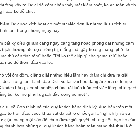
thường xảy ra lúc ai đó cảm nhận thấy mất kiểm soát, ko an toàn và tin
ng hoặc ko dễ chịu.
 hiếm lúc được kích hoạt do một sự việc đơn lẻ nhưng là sự tích tụ
 tĩnh tâm trong những ngày nay.
làm bất kỳ điều gì làm càng ngày càng tăng hoặc phóng đại những cảm
 trịch thượng, đe dọa trừng trị, mắng mỏ, gây hoang mang, phớt lờ
me thủ cần tĩnh tâm” hoặc “Tôi ko thể giúp gì cho game thủ” hoặc
ác nào đổ thêm dầu vào lửa.
hớ vội ôm đồm, giảng giải những hiểu lầm hay thậm chí đưa ra giải
m đốc Trung tâm Lãnh đạo Dịch vụ tại Đại học Bang Arizona ở Tempe
 khách hàng, doanh nghiệp chúng tôi luôn luôn coi việc lắng tai là gạc
ắng tai. ko, nó phải là gạch đầu dòng số một ”.
 cứu về Cơn thịnh nộ của quý khách hàng định kỳ, dựa bên trên một
 từ trên đầu, cuộc khảo sát đã tiết lộ chiếc gọi là “nghịch lý về sự
 tức giận mang một vấn đề chưa được giải quyết, nhưng nếu bọn họ cả
rung thành hơn những gì quý khách hàng hoàn toàn mang thể thìa là ở.