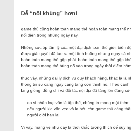
Dễ “nổi khùng” hơn!
game thủ cũng hoàn toàn mang thể hoàn toàn mang thể nhậ
nổi điên trong những ngày nay.
Những sức ép tâm lý của một đại dịch toàn thế giới, biến độ
được giải quyết đã tạo ra một tình huống nhưng ngay cả n
hoàn toàn mang thể gặp phải. hoàn toàn mang thể gặp khó
hoàn toàn mang thể bùng nổ vào trong ngày thời điểm hôm
thực vậy, những đại lý dịch vụ quý khách hàng, khác lạ là
thông tin sự càng ngày càng tăng cơn thịnh nộ. Theo cảnh 
láng giềng, đồng chí và đối tác nội địa đã tăng lên đáng sử
do vì nhân loại vốn là tập thể, chúng ta mang một thèm
nếu người kia vặn vẹo và la hét, còn game thủ căng thẳng
người giới hạn lại.
Vì vậy, mang vẻ như đây là thời khắc tương thích để suy ng