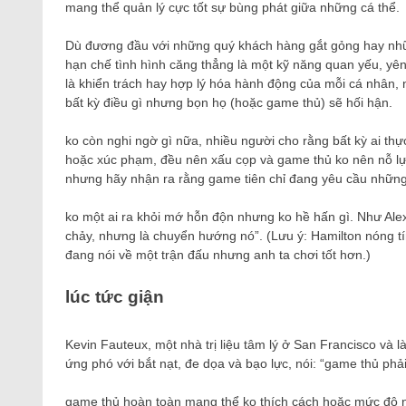
mang thể quản lý cực tốt sự bùng phát giữa những cá thể.
Dù đương đầu với những quý khách hàng gắt gỏng hay những v
hạn chế tình hình căng thẳng là một kỹ năng quan yếu, yên
là khiển trách hay hợp lý hóa hành động của mỗi cá nhân, n
bất kỳ điều gì nhưng bọn họ (hoặc game thủ) sẽ hối hận.
ko còn nghi ngờ gì nữa, nhiều người cho rằng bất kỳ ai th
hoặc xúc phạm, đều nên xấu cọp và game thủ ko nên nỗ lự
nhưng hãy nhận ra rằng game tiên chỉ đang yêu cầu những
ko một ai ra khỏi mớ hỗn độn nhưng ko hề hấn gì. Như Alex
chảy, nhưng là chuyển hướng nó”. (Lưu ý: Hamilton nóng tí
đang nói về một trận đấu nhưng anh ta chơi tốt hơn.)
lúc tức giận
Kevin Fauteux, một nhà trị liệu tâm lý ở San Francisco và 
ứng phó với bắt nạt, đe dọa và bạo lực, nói: “game thủ ph
game thủ hoàn toàn mang thể ko thích cách hoặc mức độ nh