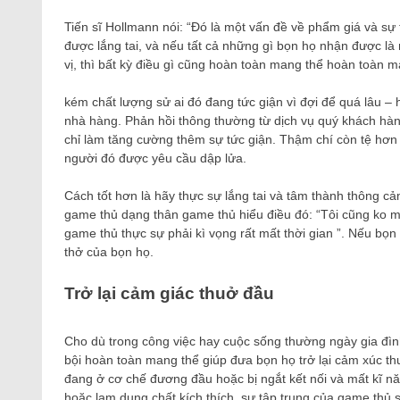
Tiến sĩ Hollmann nói: “Đó là một vấn đề về phẩm giá và sự t
được lắng tai, và nếu tất cả những gì bọn họ nhận được l
vị, thì bất kỳ điều gì cũng hoàn toàn mang thể hoàn toàn ma
kém chất lượng sử ai đó đang tức giận vì đợi để quá lâu –
nhà hàng. Phản hồi thông thường từ dịch vụ quý khách hàng 
chỉ làm tăng cường thêm sự tức giận. Thậm chí còn tệ hơn 
người đó được yêu cầu dập lửa.
Cách tốt hơn là hãy thực sự lắng tai và tâm thành thông c
game thủ dạng thân game thủ hiểu điều đó: “Tôi cũng ko muố
game thủ thực sự phải kì vọng rất mất thời gian ”. Nếu bọn
thở của bọn họ.
Trở lại cảm giác thuở đầu
Cho dù trong công việc hay cuộc sống thường ngày gia đình,
bội hoàn toàn mang thể giúp đưa bọn họ trở lại cảm xúc t
đang ở cơ chế đương đầu hoặc bị ngắt kết nối và mất kĩ nă
hoặc lạm dụng chất kích thích, sự tập trung của game thủ sẽ