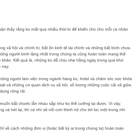
n thấy rằng ko mất quá nhiều thời kì để khiến cho cho mỗi cá nhân
ng xã hội và chính trị, bất ổn kinh tế tài chính và những bất bình chưa
hững người bình lặng nhất trong chúng ta cũng hoàn toàn mang thể
 khăn. Kết quả là, những ko dễ chịu nhẹ hằng ngày trong quá khứ
 nay.
 những người làm việc trong ngành hàng ko, hotel và chăm sóc sức khỏe
sát và những cơ quan dịch vụ xã hội, số lượng những cuộc cãi vã giữa
 dụng rộng rãi.
 muốn bắt chước lẫn nhau sắp như ko thể cưỡng lại được. Vì vậy,
 và hét lại, thì cả nhì sẽ nổi cơn thịnh nộ cho tới lúc một trong nhì
hĩ về cách những đơn vị (hoặc bất kỳ ai trong chúng ta) hoàn toàn