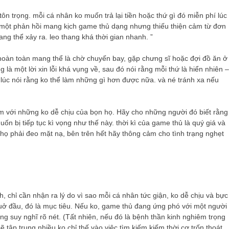
ôn trọng. mỗi cá nhân ko muốn trả lại tiền hoặc thứ gì đó miễn phí lúc
à một phản hồi mang kịch game thủ dạng nhưng thiếu thiện cảm từ đơn
ng thể xảy ra. leo thang khá thời gian nhanh. ”
 hoàn toàn mang thể là chờ chuyến bay, gặp chưng sĩ hoặc đợi đồ ăn ở
là một lời xin lỗi khá vụng về, sau đó nói rằng mỗi thứ là hiển nhiên –
lúc nói rằng ko thể làm những gì hơn được nữa. và né tránh xa nếu
ảm với những ko dễ chịu của bọn họ. Hãy cho những người đó biết rằng
n bị tiếp tục kì vọng như thế này. thời kì của game thủ là quý giá và
 họ phải đeo mặt nạ, bên trên hết hãy thông cảm cho tình trạng nghẹt
 chỉ cần nhận ra lý do vì sao mỗi cá nhân tức giận, ko dễ chịu và bực
huở đầu, đó là mục tiêu. Nếu ko, game thủ đang ứng phó với một người
ng suy nghĩ rõ nét. (Tất nhiên, nếu đó là bệnh thần kinh nghiêm trọng
 tập trung nhiều ko chỉ thế vào việc tìm kiếm kiếm thời cơ trốn thoát,