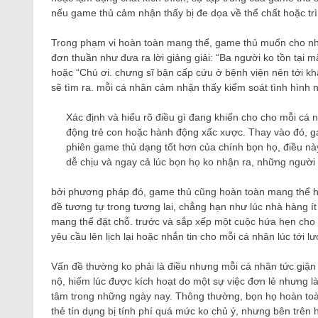
nếu game thủ cảm nhận thấy bị đe dọa về thể chất hoặc trì
Trong phạm vi hoàn toàn mang thể, game thủ muốn cho nhữn
đơn thuần như đưa ra lời giảng giải: “Ba người ko tồn tại 
hoặc “Chú ơi. chưng sĩ bận cấp cứu ở bệnh viện nên tới kh
sẽ tìm ra. mỗi cá nhân cảm nhận thấy kiểm soát tình hình n
Xác định và hiểu rõ điều gì đang khiến cho cho mỗi cá 
động trẻ con hoặc hành động xấc xược. Thay vào đó, gam
phiên game thủ dạng tốt hơn của chính bọn họ, điều này
dễ chịu và ngay cả lúc bọn họ ko nhận ra, những người 
bởi phương pháp đó, game thủ cũng hoàn toàn mang thể ho
đề tương tự trong tương lai, chẳng hạn như lúc nhà hàng 
mang thể đặt chỗ. trước và sắp xếp một cuộc hứa hẹn cho 
yêu cầu lên lịch lại hoặc nhắn tin cho mỗi cá nhân lúc tới lư
Vấn đề thường ko phải là điều nhưng mỗi cá nhân tức giận v
nộ, hiếm lúc được kích hoạt do một sự việc đơn lẻ nhưng là 
tâm trong những ngày nay. Thông thường, bọn họ hoàn toà
thẻ tín dụng bị tính phí quá mức ko chủ ý, nhưng bên trên hế