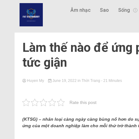
Âm nhạc
Sao
Sống
Làm thế nào để ứng 
tức giận
Huyen My
June 19, 2022
in
Thời Trang
- 21 Minutes
Rate this post
(KTSG) – nhân loại càng ngày càng bùng nổ hơn do s
ứng của một doanh nghiệp làm cho mỗi thứ trở thành t