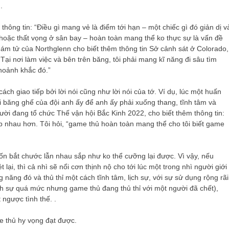
.
hông tin: “Điều gì mang vẻ là điểm tới hạn – một chiếc gì đó giản dị v
oặc thất vọng ở sân bay – hoàn toàn mang thể ko thực sự là vấn đề
hám tử của Northglenn cho biết thêm thông tin Sở cảnh sát ở Colorado,
Tại nơi làm việc và bên trên băng, tôi phải mang kĩ năng đi sâu tìm
khoảnh khắc đó.”
ách giao tiếp bởi lời nói cũng như lời nói của tớ. Ví dụ, lúc một huấn
tới băng ghế của đội anh ấy để anh ấy phải xuống thang, tĩnh tâm và
ời đang tổ chức Thế vận hội Bắc Kinh 2022, cho biết thêm thông tin:
ắp nhau hơn. Tôi hỏi, “game thủ hoàn toàn mang thể cho tôi biết game
ốn bắt chước lẫn nhau sắp như ko thể cưỡng lại được. Vì vậy, nếu
lại, thì cả nhì sẽ nổi cơn thịnh nộ cho tới lúc một trong nhì người giới
ăng đó và thủ thỉ một cách tĩnh tâm, lịch sự, với sự sử dụng rộng rãi
ch sự quá mức nhưng game thủ đang thủ thỉ với một người đã chết),
ngược tình thế. .
 thủ hy vọng đạt được.