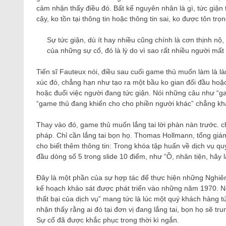
cảm nhận thấy điều đó. Bất kể nguyên nhân là gì, tức giận 
cậy, ko tồn tại thông tin hoặc thông tin sai, ko được tôn trọ
Sự tức giận, dù ít hay nhiều cũng chính là cơn thịnh nộ,
của những sự cố, đó là lý do vì sao rất nhiều người mất
Tiến sĩ Fauteux nói, điều sau cuối game thủ muốn làm là 
xúc đó, chẳng hạn như tạo ra một bầu ko gian đối đầu hoặc
hoặc đuổi việc người đang tức giận. Nói những câu như “ga
“game thủ đang khiến cho cho phiền người khác” chẳng kh
Thay vào đó, game thủ muốn lắng tai lời phàn nàn trước. c
pháp. Chỉ cần lắng tai bọn họ. Thomas Hollmann, tổng giá
cho biết thêm thông tin: Trong khóa tập huấn về dịch vụ quý
đầu dòng số 5 trong slide 10 điểm, như “Ồ, nhân tiện, hãy l
Đây là một phần của sự hợp tác để thực hiện những Nghiên
kế hoạch khảo sát được phát triển vào những năm 1970. Ngay
thất bại của dịch vụ” mang tức là lúc một quý khách hàng
nhận thấy rằng ai đó tại đơn vị đang lắng tai, bọn họ sẽ t
Sự cố đã được khắc phục trong thời kì ngắn.