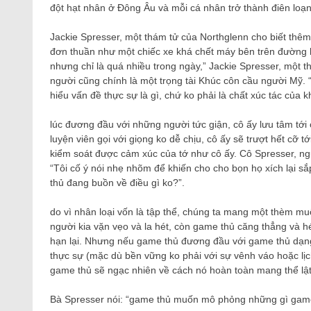
đột hạt nhân ở Đông Âu và mỗi cá nhân trở thành điên loạn
Jackie Spresser, một thám tử của Northglenn cho biết thêm t
đơn thuần như một chiếc xe khá chết máy bên trên đường h
nhưng chỉ là quá nhiều trong ngày,” Jackie Spresser, một t
người cũng chính là một trọng tài Khúc côn cầu người Mỹ. “
hiểu vấn đề thực sự là gì, chứ ko phải là chất xúc tác của 
lúc đương đầu với những người tức giận, cô ấy lưu tâm tới c
luyện viên gọi với giọng ko dễ chịu, cô ấy sẽ trượt hết cỡ 
kiểm soát được cảm xúc của tớ như cô ấy. Cô Spresser, ngư
“Tôi cố ý nói nhẹ nhõm để khiến cho cho bọn họ xích lại s
thủ đang buồn về điều gì ko?”.
do vì nhân loại vốn là tập thể, chúng ta mang một thèm mu
người kia vặn vẹo và la hét, còn game thủ căng thẳng và hét 
hạn lại. Nhưng nếu game thủ đương đầu với game thủ dạng n
thực sự (mặc dù bền vững ko phải với sự vênh váo hoặc lị
game thủ sẽ ngạc nhiên về cách nó hoàn toàn mang thể lật 
Bà Spresser nói: “game thủ muốn mô phỏng những gì game