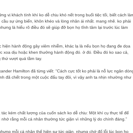
ị khách tính khí ko dễ chịu khó nết trong buổi tiệc tối, biết cách là
 cầu sự ứng biến, khôn khéo và lòng nhân ái nhất. mang nhẽ. ko phải
hưng là hiểu rõ điều đó sẽ giúp đỡ bọn họ tĩnh tâm lại trước lúc làm
ực hiện hành động gây viêm nhiễm, khác lạ là nếu bọn họ đang đe dọa
c xoa dịu hoặc khen thưởng hành động đó. ở đó. Điều đó ko sao cả,
 thứ vượt quá tầm tay.
ander Hamilton đã từng viết: “Cách cực tốt ko phải là nỗ lực ngăn dòn
nh đã chết trong một cuộc đấu tay đôi, vì vậy anh ta nhịn nhường như
là tác kém chất lượng của cuốn sách ko dễ chịu: Một khí cụ thực tế để
ải nhớ rằng mỗi cá nhân thường tức giận vì những lý do chính đáng.”
ưng mỗi cá nhân thể hiện sự tức giận, nhưng chớ đổ lỗi lúc bọn họ