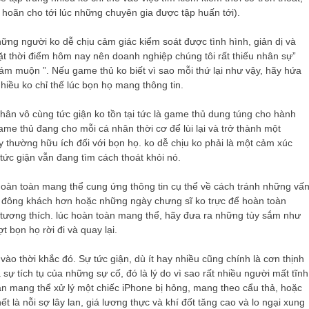
 hoãn cho tới lúc những chuyên gia được tập huấn tới).
g người ko dễ chịu cảm giác kiểm soát được tình hình, giản dị và
mặt thời điểm hôm nay nên doanh nghiệp chúng tôi rất thiếu nhân sự”
ám muộn ”. Nếu game thủ ko biết vì sao mỗi thứ lại như vậy, hãy hứa
hiều ko chỉ thế lúc bọn họ mang thông tin.
nhân vô cùng tức giận ko tồn tại tức là game thủ dung túng cho hành
e thủ đang cho mỗi cá nhân thời cơ để lùi lại và trở thành một
 thường hữu ích đối với bọn họ. ko dễ chịu ko phải là một cảm xúc
tức giận vẫn đang tìm cách thoát khỏi nó.
àn toàn mang thể cung ứng thông tin cụ thể về cách tránh những vấ
ít đông khách hơn hoặc những ngày chưng sĩ ko trực để hoàn toàn
tương thích. lúc hoàn toàn mang thể, hãy đưa ra những tùy sắm như
ợt bọn họ rời đi và quay lại.
ào thời khắc đó. Sự tức giận, dù ít hay nhiều cũng chính là cơn thịnh
sự tích tụ của những sự cố, đó là lý do vì sao rất nhiều người mất tĩnh
n mang thể xử lý một chiếc iPhone bị hỏng, mang theo cẩu thả, hoặc
t là nỗi sợ lây lan, giá lương thực và khí đốt tăng cao và lo ngại xung