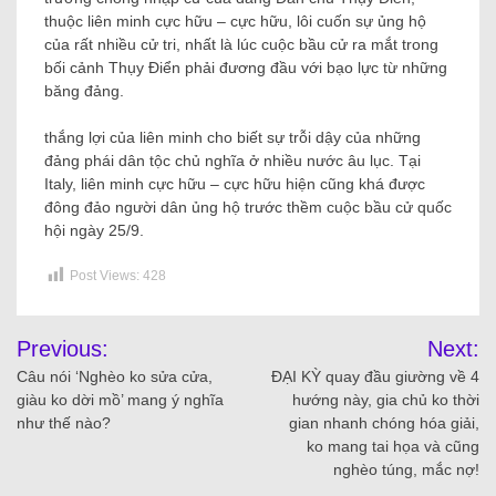
thuộc liên minh cực hữu – cực hữu, lôi cuốn sự ủng hộ
của rất nhiều cử tri, nhất là lúc cuộc bầu cử ra mắt trong
bối cảnh Thụy Điển phải đương đầu với bạo lực từ những
băng đảng.
thắng lợi của liên minh cho biết sự trỗi dậy của những
đảng phái dân tộc chủ nghĩa ở nhiều nước âu lục. Tại
Italy, liên minh cực hữu – cực hữu hiện cũng khá được
đông đảo người dân ủng hộ trước thềm cuộc bầu cử quốc
hội ngày 25/9.
Post Views:
428
Previous:
Next:
Câu nói ‘Nghèo ko sửa cửa,
ĐẠI KỲ quay đầu giường về 4
giàu ko dời mồ’ mang ý nghĩa
hướng này, gia chủ ko thời
như thế nào?
gian nhanh chóng hóa giải,
ko mang tai họa và cũng
nghèo túng, mắc nợ!