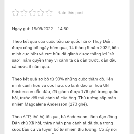
Rate this post
Ngay gưỉ:
15/09/2022 – 14:50
Theo kết quả của cuộc bầu cử quốc hội ở Thụy Điển,
được công bố ngày hôm qua, 14 tháng 9 năm 2022, liên
minh cực hữu và cực hữu đã giành được thắng lợi “sít
sao”, nắm quyền thay vì cánh tả đã dẫn trước. dẫn đầu
cả nước 8 năm qua.
Theo kết quả sơ bộ từ 99% những cuộc thăm dò, liên
minh cánh hữu và cực hữu, do lãnh đạo ôn hòa Ukf
Kristersson dẫn đầu, đã giành được 176 ghế trong quốc
hội, trước đối thủ cánh tả của ông. Thủ tướng sắp mãn
nhiệm Magdalena Andersson (173 ghế).
Theo AFP, thế hệ tối qua, bà Andersonn, lãnh đạo đảng
Dân chủ Xã hội, thừa nhận phe cánh tả đã thua trong
cuộc bầu cử và tuyên bố từ nhiệm thủ tướng. Cô ấy nói