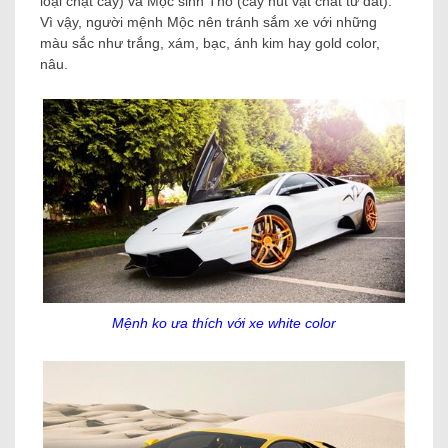
loại chặt cây) và Mộc sinh Thổ (cây hút vật chất từ ​​đất).
Vì vậy, người mệnh Mộc nên tránh sắm xe với những
màu sắc như trắng, xám, bạc, ánh kim hay gold color,
nâu.
Mệnh ko ưa thích với xe white color