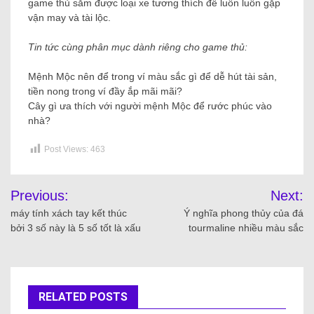
game thủ sắm được loại xe tương thích để luôn luôn gặp
vận may và tài lộc.
Tin tức cùng phân mục dành riêng cho game thủ:
Mệnh Mộc nên để trong ví màu sắc gì để dễ hút tài sản,
tiền nong trong ví đầy ắp mãi mãi?
Cây gì ưa thích với người mệnh Mộc để rước phúc vào
nhà?
Post Views:
463
Previous:
Next:
máy tính xách tay kết thúc
Ý nghĩa phong thủy của đá
bởi 3 số này là 5 số tốt là xấu
tourmaline nhiều màu sắc
RELATED POSTS