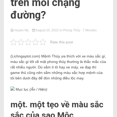
trên mỗi chặng
đường?
Huyen My
August 20, 2022
in
Phong Thủy
- 7 Minutes
Rate this post
(Lichngaytot.com)
Mệnh Thủy ưa thích với xe màu sắc gì,
màu sắc gì tốt về mặt phong thủy thường là thắc mắc của
rất nhiều người. Dù sắm ô tô hay xe máy, xe đạp thì
game thủ cũng nên sắm những màu sắc hợp mệnh của
tôi bên dưới đây để đón những điều lộc may.
Mục lục
(Ẩn / Hiện)
một. một tẹo về màu sắc
sắc của sao Mộc