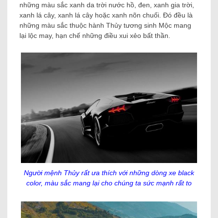
những màu sắc xanh da trời nước hồ, đen, xanh gia trời,
xanh lá cây, xanh lá cây hoặc xanh nõn chuối. Đó đều là
những màu sắc thuộc hành Thủy tương sinh Mộc mang
lại lộc may, hạn chế những điều xui xẻo bất thần.
Người mệnh Thủy rất ưa thích với những dòng xe black
color, màu sắc mang lại cho chúng ta sức mạnh rất to