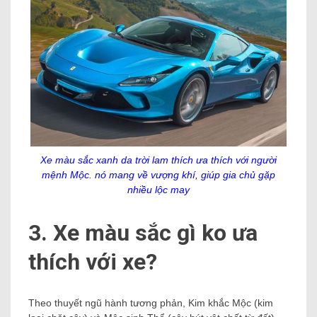
Xe màu sắc xanh da trời lam thích ưa thích với người
mệnh Mộc. nó mang về vượng khí, giúp gia chủ gặp
nhiều lộc may
3. Xe màu sắc gì ko ưa
thích với xe?
Theo thuyết ngũ hành tương phản, Kim khắc Mộc (kim