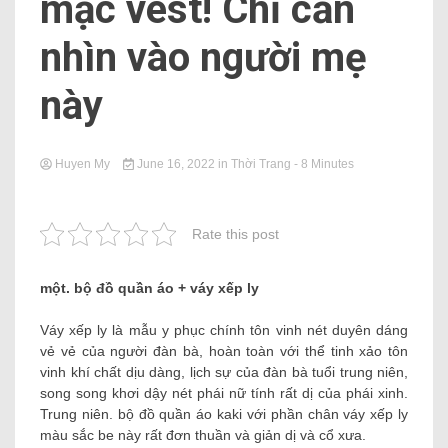
mặc vest! Chỉ cần
nhìn vào người mẹ
này
Huyen My
June 16, 2022
in
Thời Trang
- 8 Minutes
Rate this post
một. bộ đồ quần áo + váy xếp ly
Váy xếp ly là mẫu y phục chính tôn vinh nét duyên dáng
vẻ vẻ của người đàn bà, hoàn toàn với thể tinh xảo tôn
vinh khí chất dịu dàng, lịch sự của đàn bà tuổi trung niên,
song song khơi dậy nét phái nữ tính rất dị của phái xinh.
Trung niên. bộ đồ quần áo kaki với phần chân váy xếp ly
màu sắc be này rất đơn thuần và giản dị và cổ xưa.