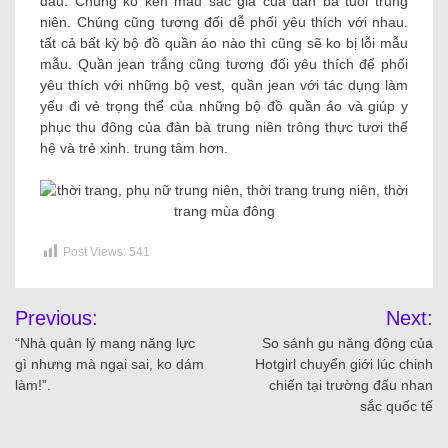
đầu. Chúng ko kén màu sắc gia của đàn bà tuổi trung
niên. Chúng cũng tương đối dễ phối yêu thích với nhau.
tất cả bất kỳ bộ đồ quần áo nào thì cũng sẽ ko bị lỗi mẫu
mẫu. Quần jean trắng cũng tương đối yêu thích để phối
yêu thích với những bộ vest, quần jean với tác dụng làm
yếu đi vẻ trọng thể của những bộ đồ quần áo và giúp y
phục thu đông của đàn bà trung niên trông thực tươi thế
hệ và trẻ xinh. trung tâm hơn.
Post Views:
541
Previous:
Next:
“Nhà quản lý mang năng lực
So sánh gu năng động của
gì nhưng mà ngại sai, ko dám
Hotgirl chuyển giới lúc chinh
làm!”.
chiến tại trường đấu nhan
sắc quốc tế