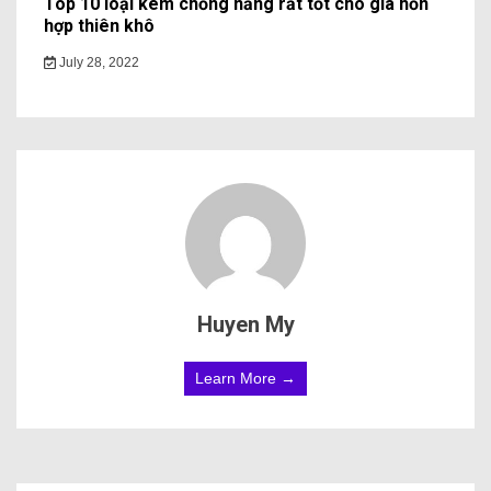
Top 10 loại kem chống nắng rất tốt cho gia hỗn
hợp thiên khô
July 28, 2022
Huyen My
Learn More →