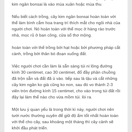
kim ngân bonsai là vào mùa xuân hoặc mùa thu.
Nếu biết cách trồng, cây kim ngân bonsai hoàn toàn với
thể làm bình cắm hoa trang trí thích mắt cho ngôi nhà của
người chơi. Nó hoàn toàn với thể mọc ở hàng rào trước
nhà, mọc rũ ở ban công, cửa sổ thơ mộng.
hoàn toàn với thể trồng bởi hạt hoặc bởi phương pháp cắt
cành, trồng bởi thân bò đoạn xuống đất.
Việc người chơi cần làm là sẵn sàng túi ni lông đường
kính 30 centimet, cao 30 centimet, đổ đầy phân chuồng
đã trộn sẵn và đất đã ủ vào. tiếp sau là tậu và cắt những
cây kim ngân ko già cũng ko non, sau đó vo thành 2-3
viên tròn đường kính 15 centimet, cho vào trong túi đất rồi
đậy lại làm thế nào cho vừa mồm túi. lòi ra.
Một lưu ý quan yếu là trong thời kì này, người chơi nên
tưới nước thường xuyên để giữ độ ẩm tốt nhất hoàn toàn
với thể cho cây, sau khoảng một tháng thì cây cảnh sẽ
khởi đầu phát triển.