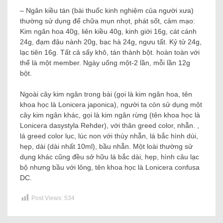
– Ngân kiều tán (bài thuốc kinh nghiệm của người xưa)
thường sử dụng để chữa mụn nhọt, phát sốt, cảm mạo:
Kim ngân hoa 40g, liên kiều 40g, kinh giới 16g, cát cánh
24g, đạm đậu nành 20g, bạc hà 24g, ngưu tất. Kỷ tử 24g,
lạc tiên 16g. Tất cả sấy khô, tán thành bột. hoàn toàn với
thể là một member. Ngày uống một-2 lần, mỗi lần 12g
bột.
Ngoài cây kim ngân trong bài (gọi là kim ngân hoa, tên
khoa học là Lonicera japonica), người ta còn sử dụng một
cây kim ngân khác, gọi là kim ngân rừng (tên khoa học là
Lonicera dasystyla Rehder), với thân greed color, nhẵn. ,
lá greed color lục, lúc non với thùy nhẵn, lá bắc hình dùi,
hẹp, dài (dài nhất 10ml), bầu nhẵn. Một loài thường sử
dụng khác cũng đều sở hữu lá bắc dài, hẹp, hình câu lạc
bộ nhưng bầu với lông, tên khoa học là Lonicera confusa
DC.
Post Views:
534