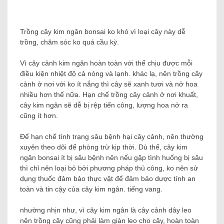
Trồng cây kim ngân bonsai ko khó vì loại cây này dễ
trồng, chăm sóc ko quá cầu kỳ.
Vì cây cảnh kim ngân hoàn toàn với thể chịu được mỗi
điều kiện nhiệt độ cả nóng và lạnh. khác lạ, nên trồng cây
cảnh ở nơi với ko ít nắng thì cây sẽ xanh tươi và nở hoa
nhiều hơn thế nữa. Hạn chế trồng cây cảnh ở nơi khuất,
cây kim ngân sẽ dễ bị rệp tiến công, lượng hoa nở ra
cũng ít hơn.
Để hạn chế tình trạng sâu bệnh hại cây cảnh, nên thường
xuyên theo dõi để phòng trừ kịp thời. Dù thế, cây kim
ngân bonsai ít bị sâu bệnh nên nếu gặp tình huống bị sâu
thì chỉ nên loại bỏ bởi phương pháp thủ công, ko nên sử
dụng thuốc đảm bảo thực vật để đảm bảo dược tính an
toàn và tin cậy của cây kim ngân. tiếng vang.
nhường nhịn như, vì cây kim ngân là cây cảnh dây leo
nên trồng cây cũng phải làm giàn leo cho cây, hoàn toàn