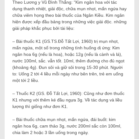
Theo Lương y Vũ Đình Thắng: “Kim ngân hoa với tác
dụng thanh nhiệt, giải độc, chữa mụn nhọt, mẩn ngứa hay
chữa viêm họng theo bài thuốc của Ngân Kiều. Kim ngân
hiện được xếp đầu bảng trong những việc giải độc. những
giải pháp khắc phục bởi tài liệu:
– Bài thuốc K1 (GS.TS.Đỗ Tất Lợi, 1960) trị mụn nhọt,
mẩn ngứa, một số trong những tình huống dị ứng: Kim
ngân hoa 6g (nếu là hoa), hoặc 12g (nếu là cành và lá),
nước 100ml, sắc. vẫn tốt. 10ml, thêm đường cho đủ ngọt
(khoảng 4g). Đun sôi và giữ sôi trong 15-30 phút. Người
to: Uống 2 tới 4 liều mỗi ngày như bên trên, trẻ em uống
một tới 2 liều.
– Thuốc K2 (GS. Đỗ Tất Lợi, 1960): Cũng như đơn thuốc
K1 nhưng với thêm ké đầu ngựa 3g. Về tác dụng và liều
lượng thì giống như đơn K1.
– Bài thuốc chữa mụn nhọt, mẩn ngứa, đái buốt: kim
ngân hoa 6g, cam thảo 3g, nước 200ml sắc còn 100ml,
chia làm 2 hoặc 3 lần uống trong ngày.