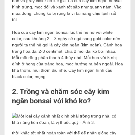
non và gray clolor đỏ lúc già. Lá của cây kim ngân bonsai
hình trứng, mọc đối và xanh tốt sắp như quanh năm. Vào
mùa đông, chúng ko bị rụng lá vì tài năng chịu lạnh rất
tốt.
Hoa của cây kim ngân bonsai lúc thế hệ nở với white
color, sau khoảng 2 – 3 ngày sẽ ngả sang gold color nên
người ta thế hệ gọi là cây kim ngân (kim ngân). Cánh hoa
tràng hoa dài 2-3 centimet, chia 2 môi dài ko bởi nhau.
Mỗi môi rộng phân thành 4 thùy nhỏ. Mỗi hoa với 5 nhị
đính ở họng của tràng hoa, mọc hướng ra bên ngoài. Hoa
khá thơm, mùi thơm dịu nhẹ. Cây kim ngân hình cầu,
black color, mọng.
2. Trồng và chăm sóc cây kim
ngân bonsai với khó ko?
thời khắc tốt nhất hoàn toàn với thể để nhân giống cây