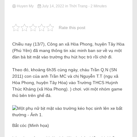
Huyen My
July 14, 2022
in
Thời Trang
- 2 Minutes
Rate this post
Chiều nay (13/7), Công an xã Hòa Phong, huyện Tây Hòa
(Phú Yên) đã mang thông tin xác minh ban sơ về vụ một
đàn bà bịt mặt vào trường thu hút học trò rồi chở đi.
Theo đó, khoảng 6h35 cùng ngày, cháu Trần Q.N (SN
2011) con của anh Trần MC và chị Nguyễn T.T (ngụ xã
Hòa Phong, huyện Tây Hòa) vào Trường THCS Huỳnh
Thúc Kháng (xã Hòa Phong). ) chơi. với một nhóm game
thủ bên trên ghế đá.
Bắt cóc (Minh họa)