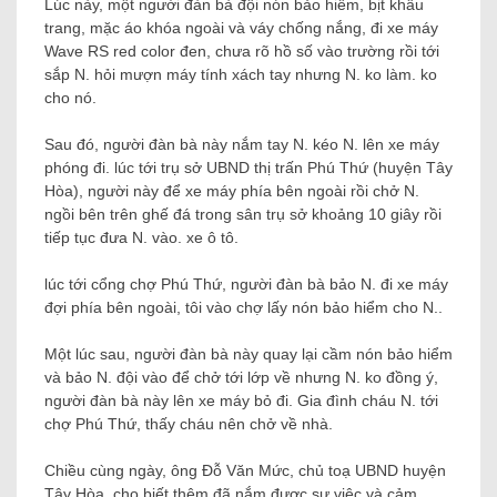
Lúc này, một người đàn bà đội nón bảo hiểm, bịt khẩu
trang, mặc áo khóa ngoài và váy chống nắng, đi xe máy
Wave RS red color đen, chưa rõ hồ số vào trường rồi tới
sắp N. hỏi mượn máy tính xách tay nhưng N. ko làm. ko
cho nó.
Sau đó, người đàn bà này nắm tay N. kéo N. lên xe máy
phóng đi. lúc tới trụ sở UBND thị trấn Phú Thứ (huyện Tây
Hòa), người này để xe máy phía bên ngoài rồi chở N.
ngồi bên trên ghế đá trong sân trụ sở khoảng 10 giây rồi
tiếp tục đưa N. vào. xe ô tô.
lúc tới cổng chợ Phú Thứ, người đàn bà bảo N. đi xe máy
đợi phía bên ngoài, tôi vào chợ lấy nón bảo hiểm cho N..
Một lúc sau, người đàn bà này quay lại cầm nón bảo hiểm
và bảo N. đội vào để chở tới lớp về nhưng N. ko đồng ý,
người đàn bà này lên xe máy bỏ đi. Gia đình cháu N. tới
chợ Phú Thứ, thấy cháu nên chở về nhà.
Chiều cùng ngày, ông Đỗ Văn Mức, chủ toạ UBND huyện
Tây Hòa, cho biết thêm đã nắm được sự việc và cảm