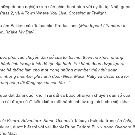
những doanh nghiệp sinh sản phim hoạt hình với uy tín tại Nhật game
-Pass 2,
và
A Town Where You Live: Crossing at Twilight.
hu âm Bakken của Tatsunoko Productions (
Mou Ippon! / Pandora to
c. (
Make My Day
).
 buộc phải vận chuyển dân số của tôi tới một thiên hà khác. những
hành tinh tương thích để tạo địa hình. Phi hành đoàn được tạo ra
trặc hệ thống làm cho một trong những member thủy thủ đoàn,
t lại những member phi hành đoàn Nina, Mack, Patty và Oscar của tôi,
ong bóng tối đáng sợ của con tàu . “
, quả đât đã bị đuổi khỏi Trái đất và buộc phải vận chuyển dân số của
nh sát được cử đi kiếm kiếm một hành tinh tương thích cho việc khai
o’s Bizarre Adventure: Stone Ocean
và Tatsuya Fukuda trong
Ao Ashi
,
urai, được biết tới với vai Jircniv Rune Farlord El Nix trong
Overlord I
 cho Mac.