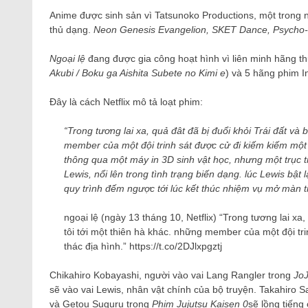
Anime được sinh sản vì Tatsunoko Productions, một trong 
thủ dạng.
Neon Genesis Evangelion, SKET Dance, Psycho
Ngoại lệ
đang được gia công hoạt hình vì liên minh hãng t
Akubi / Boku ga Aishita Subete no Kimi e
) và 5 hãng phim In
Đây là cách Netflix mô tả loạt phim:
“Trong tương lai xa, quả đât đã bị đuổi khỏi Trái đất và
member của một đội trinh sát được cử đi kiếm kiếm một 
thông qua một máy in 3D sinh vật học, nhưng một trục 
Lewis, nổi lên trong tình trạng biến dạng. lúc Lewis bậ
quy trình đếm ngược tới lúc kết thúc nhiệm vụ mở màn tr
ngoại lệ (ngày 13 tháng 10, Netflix) “Trong tương lai xa
tôi tới một thiên hà khác. những member của một đội tri
thác địa hình.” https://t.co/2DJlxpgztj
Chikahiro Kobayashi, người vào vai Lang Rangler trong
JoJ
sẽ vào vai Lewis, nhân vật chính của bộ truyện. Takahiro Sak
và Getou Suguru trong
Phim Jujutsu Kaisen 0
sẽ lồng tiếng