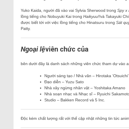
Yuko Kaida, người đã vào vai Sylvia Sherwood trong
Spy x 
lồng tiếng cho Nobuyuki Kai trong
Haikyuu!!
và Takayuki Ch
được biết tới với việc lồng tiếng cho Hinatsuru trong
Sát qu
Patty.
Ngoại lệ
viên chức của
bên dưới đây là danh sách những viên chức tham dự vào a
Người sáng tạo / Nhà văn – Hirotaka ‘Otsuichi’
Đạo diễn – Yuzu Sato
Nhà xây ngừng nhân vật – Yoshitaka Amano
Nhà soạn nhạc và Nhạc sĩ – Ryuichi Sakamot
Studio – Bakken Record và 5 Inc.
Độc kém chất lượng rất với thể cập nhật những tin tức ani