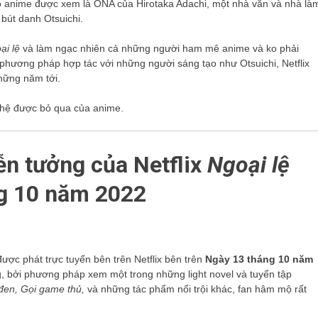
ộ anime được xem là ONA của Hirotaka Adachi, một nhà văn và nhà là
bút danh Otsuichi.
ại lệ
và làm ngạc nhiên cả những người ham mê anime và ko phải
i phương pháp hợp tác với những người sáng tạo như Otsuichi, Netflix
hững năm tới.
ế hệ được bỏ qua của anime.
ễn tưởng của Netflix
Ngoại lệ
ng 10 năm 2022
ược phát trực tuyến bên trên Netflix bên trên
Ngày 13 tháng 10 năm
ong, bởi phương pháp xem một trong những light novel và tuyển tập
 đen, Gọi game thủ,
và những tác phẩm nổi trội khác, fan hâm mộ rất