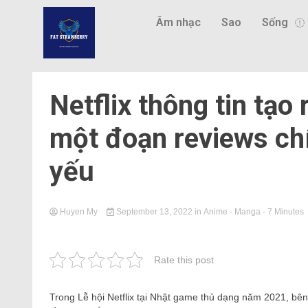
Âm nhạc
Sao
Sống
Netflix thông tin tạo
một đoạn reviews ch
yếu
Huyen My
September 13, 2022
in
Anime - Manga
- 7 Minutes
Rate this post
Trong Lễ hội Netflix tại Nhật game thủ dạng năm 2021, bên