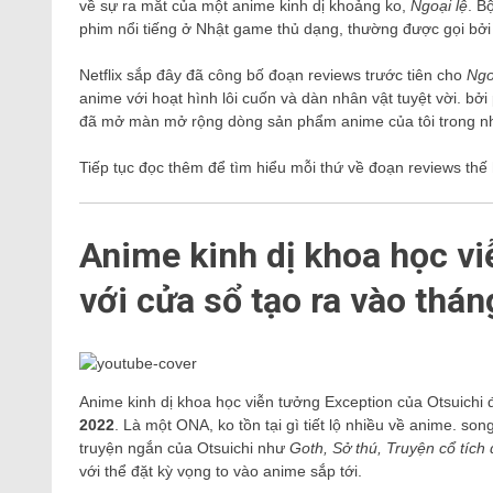
về sự ra mắt của một anime kinh dị khoảng ko,
Ngoại lệ
. B
phim nổi tiếng ở Nhật game thủ dạng, thường được gọi bởi 
Netflix sắp đây đã công bố đoạn reviews trước tiên cho
Ngo
anime với hoạt hình lôi cuốn và dàn nhân vật tuyệt vời. bở
đã mở màn mở rộng dòng sản phẩm anime của tôi trong n
Tiếp tục đọc thêm để tìm hiểu mỗi thứ về đoạn reviews th
Anime kinh dị khoa học vi
với cửa sổ tạo ra vào thá
Anime kinh dị khoa học viễn tưởng Exception của Otsuichi đ
2022
. Là một ONA, ko tồn tại gì tiết lộ nhiều về anime. s
truyện ngắn của Otsuichi như
Goth, Sở thú, Truyện cổ tích
với thể đặt kỳ vọng to vào anime sắp tới.