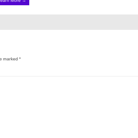
Learn More →
are marked
*