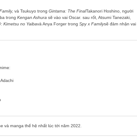
Family,
và Tsukuyo trong
Gintama: The Final
Takanori Hoshino, người
iba trong
Kengan Ashura
sẽ vào vai Oscar. sau rốt, Atsumi Tanezaki,
ỷ: Kimetsu no Yaiba
và Anya Forger trong
Spy x Family
sẽ đảm nhận vai
nime:
 Adachi
o
me và manga thế hệ nhất lúc tới năm 2022.