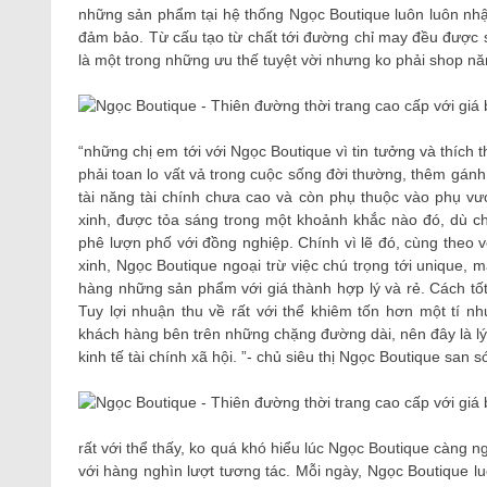
những sản phẩm tại hệ thống Ngọc Boutique luôn luôn nh
đảm bảo. Từ cấu tạo từ chất tới đường chỉ may đều được sh
là một trong những ưu thế tuyệt vời nhưng ko phải shop n
“những chị em tới với Ngọc Boutique vì tin tưởng và thích th
phải toan lo vất vả trong cuộc sống đời thường, thêm gánh
tài năng tài chính chưa cao và còn phụ thuộc vào phụ vư
xinh, được tỏa sáng trong một khoảnh khắc nào đó, dù ch
phê lượn phố với đồng nghiệp. Chính vì lẽ đó, cùng theo v
xinh, Ngọc Boutique ngoại trừ việc chú trọng tới unique,
hàng những sản phẩm với giá thành hợp lý và rẻ. Cách tốt n
Tuy lợi nhuận thu về rất với thể khiêm tốn hơn một tí 
khách hàng bên trên những chặng đường dài, nên đây là lý d
kinh tế tài chính xã hội. ”- chủ siêu thị Ngọc Boutique san sớ
rất với thể thấy, ko quá khó hiểu lúc Ngọc Boutique càng 
với hàng nghìn lượt tương tác. Mỗi ngày, Ngọc Boutique l