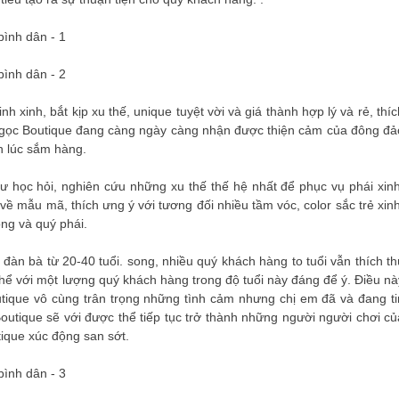
 xinh, bắt kịp xu thế, unique tuyệt vời và giá thành hợp lý và rẻ, thíc
Ngọc Boutique đang càng ngày càng nhận được thiện cảm của đông đả
nh lúc sắm hàng.
 học hỏi, nghiên cứu những xu thế thế hệ nhất để phục vụ phái xinh
về mẫu mã, thích ưng ý với tương đối nhiều tầm vóc, color sắc trẻ xinh
ọng và quý phái.
àn bà từ 20-40 tuổi. song, nhiều quý khách hàng to tuổi vẫn thích th
hể với một lượng quý khách hàng trong độ tuổi này đáng để ý. Điều nà
utique vô cùng trân trọng những tình cảm nhưng chị em đã và đang ti
utique sẽ với được thể tiếp tục trở thành những người người chơi củ
tique xúc động san sớt.