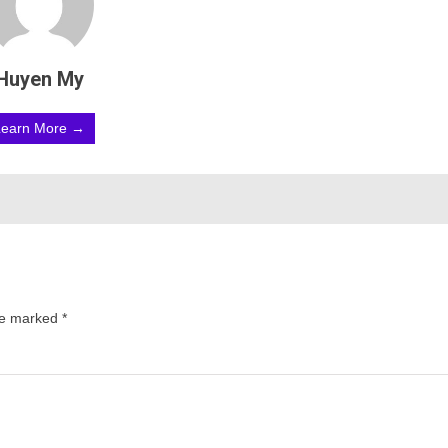
Huyen My
Learn More →
are marked
*