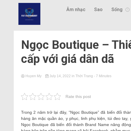
Âm nhạc
Sao
Sống
Ngọc Boutique – Thi
cấp với giá dân dã
Huyen My
July 14, 2022
in
Thời Trang
- 7 Minutes
Rate this post
Trong 2 năm trở lại đây, “Ngọc Boutique” đã biến đổi thà
hàng ăn mặc quần áo, y phục, linh phụ kiện, túi đeo tay
Ngọc Boutique đã biến đổi thành Brand Name năng động 
hàng bên trên nền tảng mạng xã hội Facebook, nhằm mục ti