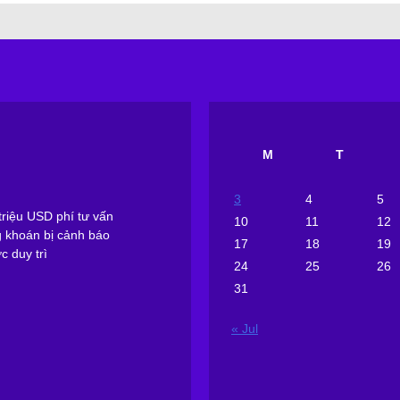
M
T
3
4
5
riệu USD phí tư vấn
10
11
12
g khoán bị cảnh báo
17
18
19
 duy trì
24
25
26
31
« Jul