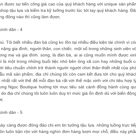
ận được sự tiến công giá cao của quý khách hàng với unique sản phẩ
op tậu lựa và kiểm tra kỹ lưỡng trước lúc tới tay quý khách hàng. Đâ
ăng động nào thì cũng làm được.
ú. Tôi biết nhiều đàn bà cũng ko tồn tại nhiều điều kiện tài chính vì cò
 nặng gia đình, người thân, con chiếc. một số trong những sinh viên vớ
ơng mẹ và gia đình. song, là đàn bà, ai ai cũng muốn mình được xin
ỉ là một trong những buổi tiệc nhỏ bên ông xã con hay những buổi c
ới tiêu chuẩn chỉnh trở thành người người chơi thân thiết nhất của phá
 mẫu mã sản phẩm, địa chỉ chúng tôi còn cam kết đưa tới cho quý khác
hất rất với thể để mỗi đàn bà rất với thể mặc xinh với chi tiêu hợp lý
nhưng Ngọc Boutique hướng tới mục tiêu sát cánh đồng hành cùng qu
o địa chỉ chúng tôi luôn luôn duy trì mức giá ổn định dù với biến động
t.
ngày càng được đông đảo chị em tin tưởng tậu lựa. những luồng trực tiế
uôn luôn bận rộn với hàng nghìn đơn hàng lượn mọi chỗ, điều này phầ