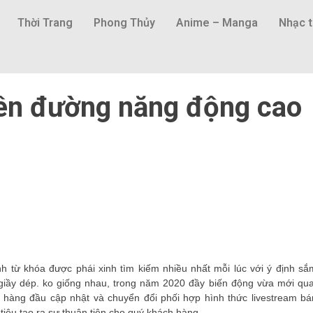
Thời Trang
Phong Thủy
Anime – Manga
Nhạc t
ên đường năng động cao
nh từ khóa được phái xinh tìm kiếm nhiều nhất mỗi lúc với ý định sắ
, giầy dép. ko giống nhau, trong năm 2020 đầy biến động vừa mới qua
hàng đầu cập nhật và chuyển đổi phối hợp hình thức livestream bá
êu tạo ra sự thuận tiện cho quý khách hàng. .