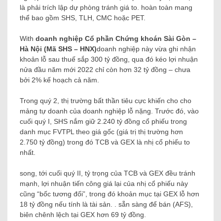
là phải trích lập dự phòng tránh giá to. hoàn toàn mang
thể bao gồm SHS, TLH, CMC hoặc PET.
With
doanh nghiệp Cổ phần Chứng khoán Sài Gòn –
Hà Nội (Mã SHS – HNX)
doanh nghiệp này vừa ghi nhận
khoản lỗ sau thuế sắp 300 tỷ đồng, qua đó kéo lợi nhuận
nửa đầu năm mới 2022 chỉ còn hơn 32 tỷ đồng – chưa
bởi 2% kế hoạch cả năm.
Trong quý 2, thị trường bất thần tiêu cực khiến cho cho
mảng tự doanh của doanh nghiệp lỗ nặng. Trước đó, vào
cuối quý I, SHS nắm giữ 2.240 tỷ đồng cổ phiếu trong
danh mục FVTPL theo giá gốc (giá trị thị trường hơn
2.750 tỷ đồng) trong đó TCB và GEX là nhị cổ phiếu to
nhất.
song, tới cuối quý II, tỷ trọng của TCB và GEX đều tránh
mạnh, lợi nhuận tiến công giá lại của nhị cổ phiếu này
cũng “bốc tương đối”, trong đó khoản mục tại GEX lỗ hơn
18 tỷ đồng nếu tính là tài sản. . sẵn sàng để bán (AFS),
biên chênh lệch tại GEX hơn 69 tỷ đồng.