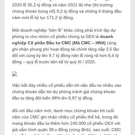
2020 lỗ 35,2 tỷ đồng và năm 2021 lãi nhẹ (thị trường
chứng khoán bùng nổ) 9,2 tỷ đồng và những 6 tháng đầu
năm mới lỗ kỷ lục 171,2 tỷ đồng.
Một doanh nghiệp “bên lề” khác cũng phải trích lập dự
phòng to cho nhóm cổ phiếu chúng ta GEX là
doanh
nghiệp Cổ phần Đầu tư CMC (Mã CMC – HNX)
cũng
ghi nhận phung phí hoạt động tài chính tăng sắp 3,5 lần
đối với cùng kỳ lên 9,7 tỷ đồng nên lỗ ròng rã hơn 6,4 tỷ
đồng – quý lỗ trước tiên kể từ quý III / 2020.
Việc bắt đáy nhiều cổ phiếu dẫn tới việc đầu tư nhiều vào
chứng khoán dẫn tới dự phòng tránh giá chứng khoán
đầu tư tăng đột biến 98% lên 8,97 tỷ đồng.
đối với đầu năm mới, danh mục chứng khoán tới cuối
năm của CMC ghi nhận nhiều cổ phiếu thế hệ, trong đó
mang khoản đầu tư thêm hơn 240.000 cổ phiếu GEX với
giá sắm bình quân 38.x đồng (vùng đỉnh). sau cuối, CMC