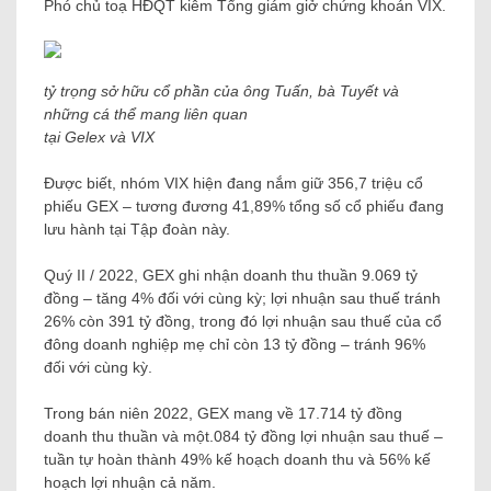
Phó chủ toạ HĐQT kiêm Tổng giám giở chứng khoán VIX.
tỷ trọng sở hữu cổ phần của ông Tuấn, bà Tuyết và
những cá thể mang liên quan
tại Gelex và VIX
Được biết, nhóm VIX hiện đang nắm giữ 356,7 triệu cổ
phiếu GEX – tương đương 41,89% tổng số cổ phiếu đang
lưu hành tại Tập đoàn này.
Quý II / 2022, GEX ghi nhận doanh thu thuần 9.069 tỷ
đồng – tăng 4% đối với cùng kỳ; lợi nhuận sau thuế tránh
26% còn 391 tỷ đồng, trong đó lợi nhuận sau thuế của cổ
đông doanh nghiệp mẹ chỉ còn 13 tỷ đồng – tránh 96%
đối với cùng kỳ.
Trong bán niên 2022, GEX mang về 17.714 tỷ đồng
doanh thu thuần và một.084 tỷ đồng lợi nhuận sau thuế –
tuần tự hoàn thành 49% kế hoạch doanh thu và 56% kế
hoạch lợi nhuận cả năm.