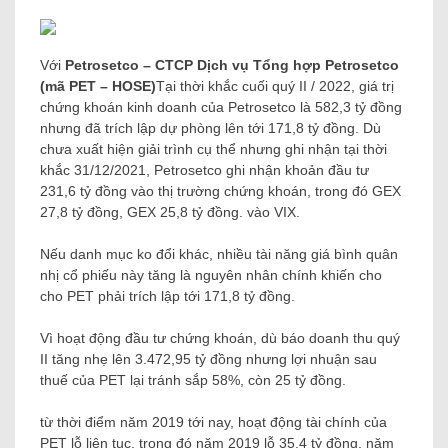
Với
Petrosetco – CTCP Dịch vụ Tổng hợp Petrosetco
(mã PET – HOSE)
Tại thời khắc cuối quý II / 2022, giá trị
chứng khoán kinh doanh của Petrosetco là 582,3 tỷ đồng
nhưng đã trích lập dự phòng lên tới 171,8 tỷ đồng. Dù
chưa xuất hiện giải trình cụ thể nhưng ghi nhận tại thời
khắc 31/12/2021, Petrosetco ghi nhận khoản đầu tư
231,6 tỷ đồng vào thị trường chứng khoán, trong đó GEX
27,8 tỷ đồng, GEX 25,8 tỷ đồng. vào VIX.
Nếu danh mục ko đổi khác, nhiều tài năng giá bình quân
nhị cổ phiếu này tăng là nguyên nhân chính khiến cho
cho PET phải trích lập tới 171,8 tỷ đồng.
Vì hoạt động đầu tư chứng khoán, dù báo doanh thu quý
II tăng nhẹ lên 3.472,95 tỷ đồng nhưng lợi nhuận sau
thuế của PET lại tránh sắp 58%, còn 25 tỷ đồng.
từ thời điểm năm 2019 tới nay, hoạt động tài chính của
PET lỗ liên tục, trong đó năm 2019 lỗ 35,4 tỷ đồng, năm