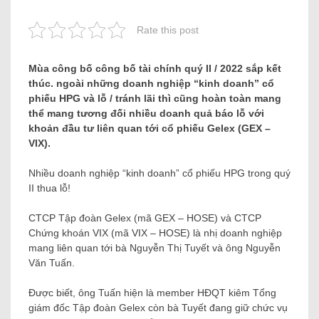
Rate this post
Mùa công bố công bố tài chính quý II / 2022 sắp kết
thúc. ngoài những doanh nghiệp “kinh doanh” cổ
phiếu HPG và lỗ / tránh lãi thì cũng hoàn toàn mang
thể mang tương đối nhiều doanh quả báo lỗ với
khoản đầu tư liên quan tới cổ phiếu Gelex (GEX –
VIX).
Nhiều doanh nghiệp “kinh doanh” cổ phiếu HPG trong quý
II thua lỗ!
CTCP Tập đoàn Gelex (mã GEX – HOSE) và CTCP
Chứng khoán VIX (mã VIX – HOSE) là nhị doanh nghiệp
mang liên quan tới bà Nguyễn Thị Tuyết và ông Nguyễn
Văn Tuấn.
Được biết, ông Tuấn hiện là member HĐQT kiêm Tổng
giám đốc Tập đoàn Gelex còn bà Tuyết đang giữ chức vụ