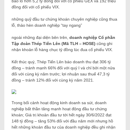
báo lỗ hơn 5,2 tỷ đồng đối với cổ phiếu GEX và 192 triệu
đồng đối với cổ phiếu VIX.
những quỹ đầu tư chứng khoán chuyên nghiệp cũng thua
lỗ, thảo hèn doanh nghiệp “tay ngang”
ngoài những đại diện bên trên,
doanh nghiệp Cổ phần
Tập đoàn Thép Tiến Lên (Mã TLH – HOSE)
cũng ghi
nhận khoản lỗ hàng chục tỷ đồng lúc đua cổ phiếu VIX.
Kết thúc quý, Thép Tiến Lên báo doanh thu đạt 306 tỷ
đồng – tránh mạnh 66% đối với quý I và chỉ bởi một nửa
đối với cùng kỳ năm trước; lợi nhuận sau thuế 47,3 tỷ
đồng – tránh 12% đối với cùng kỳ năm 2021.
Trong bối cảnh hoạt động kinh doanh sa sút, doanh
nghiệp bất thần tăng mạnh hoạt động đầu tư chứng
khoán; Giá trị khoản đầu tư tới hết ngày 30/6/2022 đạt
148 tỷ đồng – tăng 53% đối với đầu năm mới nhưng hồ
hết những khoản đầu tư của doanh nghiệp đều ghi nhận