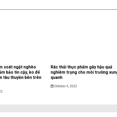
m soát ngặt nghèo
Rác thải thực phẩm gây hậu quả
ảm bảo tin cậy, ko để
nghiêm trọng cho môi trường xun
ạn tàu thuyền bên trên
quanh
October 4, 2022
22