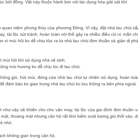
úc bởi đồng. Vật này thuộc hành kim với tác dụng hóa giải sát khí.
o quan niệm phong thủy của phương Đông. Vì vậy, đặt nhà lau chùi sắ
, tài lộc sút tránh, hoàn toàn với thể gây ra nhiều điều rủi ro mắn ch
n vì mùi hôi ko dễ chịu tỏa ra từ nhà lau chùi đơn thuần và giản dị phá
hững mùi hương ko dễ chịu lúc đi lau chùi.
thông gió, hút mùi, đóng cửa nhà lau chùi tự nhiên sử dụng. hoàn toà
 để đảm bảo ko gian trong nhà lau chùi ko lưu thông ra bên phía ngoài.
ốt như vậy sẽ khiến cho cho vận may, tài lộc của gia đình đơn thuần v
g mát, thoáng mát nhưng căn hộ rất khó kiểm soát lượng gió thổi vào, d
rẻ nhỏ.