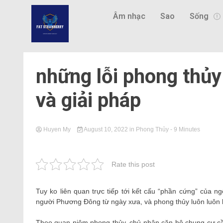
Âm nhạc
Sao
Sống
những lỗi phong thủy
và giải pháp
Huyen My
August 10, 2022
in
Phong Thủy
- 9 Minutes
Rate this post
Tuy ko liên quan trực tiếp tới kết cấu “phần cứng” của ng
người Phương Đông từ ngày xưa, và phong thủy luôn luôn l
Theo quan niệm phong thủy, chủ nhân căn hộ chung cư cần