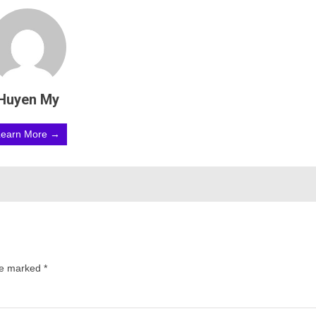
Huyen My
Learn More →
are marked
*