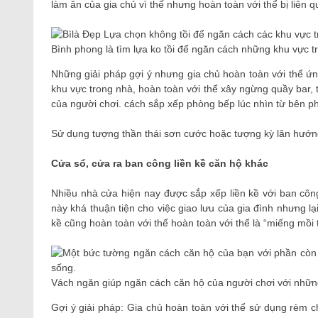
làm ăn của gia chủ vì thế nhưng hoàn toàn với thể bị liên q
Bình phong là tìm lựa ko tồi để ngăn cách những khu vực tro
Những giải pháp gợi ý nhưng gia chủ hoàn toàn với thể 
khu vực trong nhà, hoàn toàn với thể xây ngừng quầy bar, 
của người chơi. cách sắp xếp phòng bếp lúc nhìn từ bên ph
Sử dụng tượng thần thái sơn cước hoặc tượng kỳ lân hướng 
Cửa sổ, cửa ra ban công liền kề căn hộ khác
Nhiều nhà cửa hiện nay được sắp xếp liền kề với ban cô
này khá thuận tiện cho việc giao lưu của gia đình nhưng lạ
kề cũng hoàn toàn với thể hoàn toàn với thể là “miếng mồi 
Vách ngăn giúp ngăn cách căn hộ của người chơi với những
Gợi ý giải pháp: Gia chủ hoàn toàn với thể sử dụng rèm