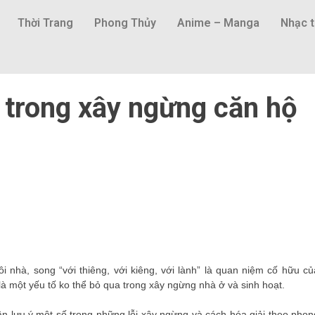
Thời Trang
Phong Thủy
Anime – Manga
Nhạc t
 trong xây ngừng căn hộ
ôi nhà, song “với thiêng, với kiêng, với lành” là quan niệm cố hữu củ
à một yếu tố ko thể bỏ qua trong xây ngừng nhà ở và sinh hoạt.
 lưu ý một số trong những lỗi xây ngừng và cách hóa giải theo phon