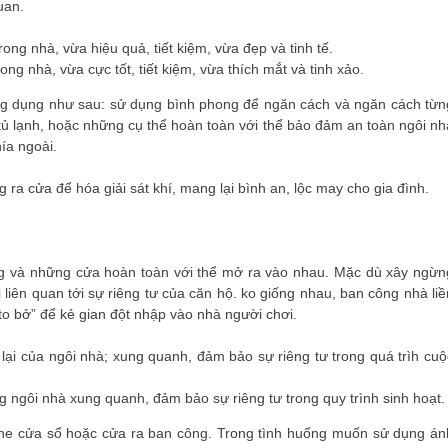
uan.
ng nhà, vừa cực tốt, tiết kiệm, vừa thích mắt và tinh xảo.
ứng dụng như sau: sử dụng bình phong để ngăn cách và ngăn cách từn
tủ lạnh, hoặc những cụ thể hoàn toàn với thể bảo đảm an toàn ngôi nh
ía ngoài.
ra cửa để hóa giải sát khí, mang lại bình an, lộc may cho gia đình.
ng và những cửa hoàn toàn với thể mở ra vào nhau. Mặc dù xây ngừn
i liên quan tới sự riêng tư của căn hộ. ko giống nhau, ban công nhà liề
to bở” để kẻ gian đột nhập vào nhà người chơi.
 ngôi nhà xung quanh, đảm bảo sự riêng tư trong quy trình sinh hoạt.
 che cửa sổ hoặc cửa ra ban công. Trong tình huống muốn sử dụng án