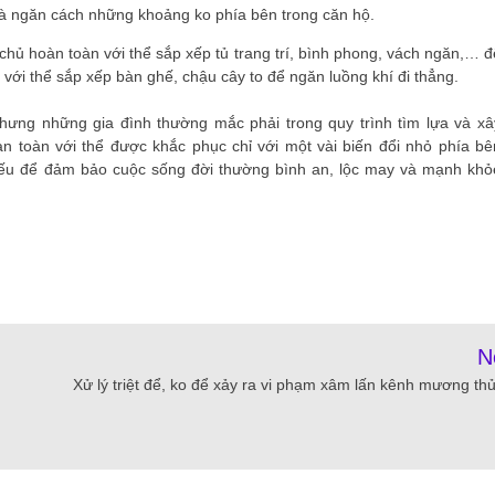
và ngăn cách những khoảng ko phía bên trong căn hộ.
a chủ hoàn toàn với thể sắp xếp tủ trang trí, bình phong, vách ngăn,… đ
 với thể sắp xếp bàn ghế, chậu cây to để ngăn luồng khí đi thẳng.
nhưng những gia đình thường mắc phải trong quy trình tìm lựa và xâ
n toàn với thể được khắc phục chỉ với một vài biến đổi nhỏ phía bê
yếu để đảm bảo cuộc sống đời thường bình an, lộc may và mạnh khỏ
N
Xử lý triệt để, ko để xảy ra vi phạm xâm lấn kênh mương thủy