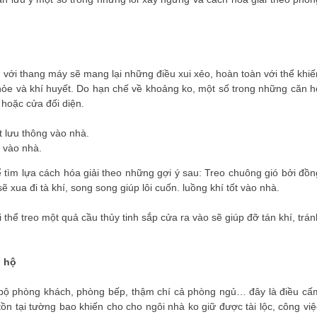
n với thang máy sẽ mang lại những điều xui xẻo, hoàn toàn với thể khiế
khỏe và khí huyết. Do hạn chế về khoảng ko, một số trong những căn h
 hoặc cửa đối diện.
t vào nhà.
hể tìm lựa cách hóa giải theo những gợi ý sau: Treo chuông gió bởi đồn
xua đi tà khí, song song giúp lôi cuốn. luồng khí tốt vào nhà.
 thể treo một quả cầu thủy tinh sắp cửa ra vào sẽ giúp đỡ tán khí, trán
 hộ
n bộ phòng khách, phòng bếp, thậm chí cả phòng ngủ… đây là điều cấ
tồn tại tường bao khiến cho cho ngôi nhà ko giữ được tài lộc, công việ