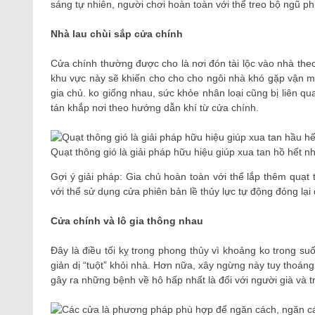
sáng tự nhiên, người chơi hoàn toàn với thể treo bộ ngũ ph
Nhà lau chùi sắp cửa chính
Cửa chính thường được cho là nơi đón tài lộc vào nhà the
khu vực này sẽ khiến cho cho cho ngôi nhà khó gặp vận may
gia chủ. ko giống nhau, sức khỏe nhân loại cũng bị liên qua
tán khắp nơi theo hướng dẫn khí từ cửa chính.
Quạt thông gió là giải pháp hữu hiệu giúp xua tan hồ hết n
Gợi ý giải pháp: Gia chủ hoàn toàn với thể lắp thêm quạt 
với thể sử dụng cửa phiên bản lề thủy lực tự động đóng lại
Cửa chính và lô gia thông nhau
Đây là điều tối kỵ trong phong thủy vì khoảng ko trong su
giản dị “tuột” khỏi nhà. Hơn nữa, xây ngừng này tuy thoán
gây ra những bệnh về hô hấp nhất là đối với người già và t