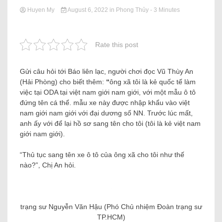
Huyen My
August 6, 2022
in
Phong Thủy
- 3 Minutes
Rate this post
Gửi câu hỏi tới Báo liên lạc, người chơi đọc Vũ Thùy An
(Hải Phòng) cho biết thêm:
“
ông xã tôi là kẻ quốc tế làm
việc tại ODA tại việt nam giới nam giới, với một mẫu ô tô
đứng tên cá thể. mẫu xe này được nhập khẩu vào việt
nam giới nam giới với đại dương số NN. Trước lúc mất,
anh ấy với để lại hồ sơ sang tên cho tôi (tôi là kẻ việt nam
giới nam giới).
“Thủ tục sang tên xe ô tô của ông xã cho tôi như thế
nào?”, Chị An hỏi.
trạng sư Nguyễn Văn Hậu (Phó Chủ nhiệm Đoàn trạng sư
TP.HCM)