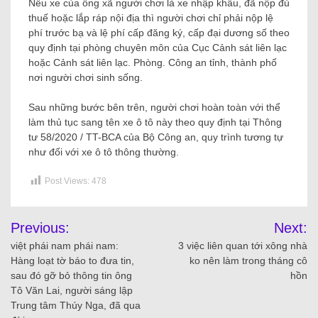
Nếu xe của ông xã người chơi là xe nhập khẩu, đã nộp đủ
thuế hoặc lắp ráp nội địa thì người chơi chỉ phải nộp lệ
phí trước bạ và lệ phí cấp đăng ký, cấp đại dương số theo
quy định tại phòng chuyên môn của Cục Cảnh sát liên lạc
hoặc Cảnh sát liên lạc. Phòng. Công an tỉnh, thành phố
nơi người chơi sinh sống.
Sau những bước bên trên, người chơi hoàn toàn với thể
làm thủ tục sang tên xe ô tô này theo quy định tại Thông
tư 58/2020 / TT-BCA của Bộ Công an, quy trình tương tự
như đối với xe ô tô thông thường.
Post Views:
478
Previous:
Next:
việt phái nam phái nam:
3 việc liên quan tới xông nhà
Hàng loạt tờ báo to đưa tin,
ko nên làm trong tháng cô
sau đó gỡ bỏ thông tin ông
hồn
Tô Văn Lai, người sáng lập
Trung tâm Thúy Nga, đã qua