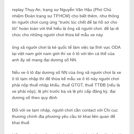
replay Thụy An, trạng sư Nguyễn Văn Hậu (Phó Chủ
nhiệm Đoàn trạng sư TP.HCM) cho biết thêm, như thông
tin người chơi cung ứng “trước lúc chết để lại hồ sơ cho
tôi” hoàn toàn với thể hiểu là ông xã người chơi. để lại di
chúc cho những người chơi thừa kế mẫu xe này.
ông xã người chơi là kẻ quốc tế làm việc tại lĩnh vực ODA
tại việt nam giới nam giới thì xe ô tô với tên cá thể của
anh ấy sẽ mang đại dương số NN.
Nếu xe ô tô đại dương số NN của ông xã người chơi là xe
ô tô tạm nhập thì để thừa kế mẫu xe ô tô này người chơi
phải nộp thuế nhập khẩu, thuế GTGT, thuế TTĐB (nếu là
xe phải nộp); lệ phí trước bạ và lệ phí cấp đăng ký, đại
dương số theo quy định.
Đối với xe tạm nhập, người chơi cần contact với Chi cục
thương chính địa phương yêu cầu tờ khai liên quan để
khai thuế.