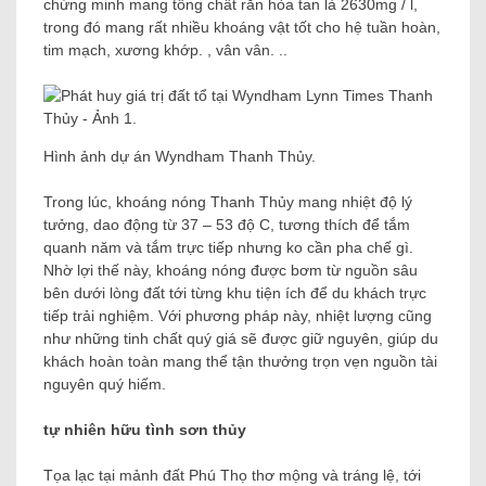
chứng minh mang tổng chất rắn hòa tan là 2630mg / l,
trong đó mang rất nhiều khoáng vật tốt cho hệ tuần hoàn,
tim mạch, xương khớp. , vân vân. ..
Hình ảnh dự án Wyndham Thanh Thủy.
Trong lúc, khoáng nóng Thanh Thủy mang nhiệt độ lý
tưởng, dao động từ 37 – 53 độ C, tương thích để tắm
quanh năm và tắm trực tiếp nhưng ko cần pha chế gì.
Nhờ lợi thế này, khoáng nóng được bơm từ nguồn sâu
bên dưới lòng đất tới từng khu tiện ích để du khách trực
tiếp trải nghiệm. Với phương pháp này, nhiệt lượng cũng
như những tinh chất quý giá sẽ được giữ nguyên, giúp du
khách hoàn toàn mang thể tận thưởng trọn vẹn nguồn tài
nguyên quý hiếm.
tự nhiên hữu tình sơn thủy
Tọa lạc tại mảnh đất Phú Thọ thơ mộng và tráng lệ, tới