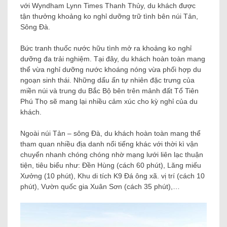
với Wyndham Lynn Times Thanh Thủy, du khách được
tận thưởng khoảng ko nghỉ dưỡng trữ tình bên núi Tản,
Sông Đà.
Bức tranh thuốc nước hữu tình mở ra khoảng ko nghỉ
dưỡng đa trải nghiệm. Tại đây, du khách hoàn toàn mang
thể vừa nghỉ dưỡng nước khoáng nóng vừa phối hợp du
ngoạn sinh thái. Những dấu ấn tự nhiên đặc trưng của
miền núi và trung du Bắc Bộ bên trên mảnh đất Tổ Tiên
Phú Thọ sẽ mang lại nhiều cảm xúc cho kỳ nghỉ của du
khách.
Ngoài núi Tản – sông Đà, du khách hoàn toàn mang thể
tham quan nhiều địa danh nổi tiếng khác với thời kì vận
chuyển nhanh chóng chóng nhờ mạng lưới liên lạc thuận
tiện, tiêu biểu như: Đền Hùng (cách 60 phút), Lăng miếu
Xưởng (10 phút), Khu di tích K9 Đá ông xã. vị trí (cách 10
phút), Vườn quốc gia Xuân Sơn (cách 35 phút),…