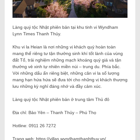
Làng quý tộc Nhật phiên bản tại khu tinh vi Wyndham
Lynn Times Thanh Thủy.
Khu vi la Heian là nơi những vị khách quý hoàn toàn
mang thể riêng tư tận thưởng sinh khí tốt lành của vùng
đất Tổ, trải nghiệm những mạch khoáng quý giá và tận
thưởng vẻ xinh tự nhiên miền núi – trung du. Phía bắc.
Với những dấu ấn riêng biệt, những căn vi la số lượng
mang hạn hứa hứa sẽ đưa tới cho những vị khách thượng
lưu những kỳ nghỉ đáng nhớ và đầy cảm xúc.
Làng quý tộc Nhật phiên bản ở trung tâm Thủ đô
Địa chỉ: Bảo Yên – Thanh Thủy – Phú Thọ
Hotline: 0911 26 7272
Trang web: https://villas.wyndhamthanhthuy.vn/