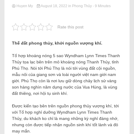
Huyen My
August 18, 2022
in
Phong Thủy
- 9 Minutes
Rate this post
Thế đất phong thủy, khởi nguồn vượng khí.
Tổ hợp khoáng nóng 5 sao Wyndham Lynn Times Thanh
Thủy tọa lạc bên trên mỏ khoáng nóng Thanh Thủy, tỉnh
Phú Thọ. Nói tới Phú Thọ là nói tới vùng đất cội nguồn,
mẫu nôi của giang sơn và loài người việt nam giới nam
giới. Phú Thọ còn là nơi lưu giữ dòng chảy lịch sử vàng
son hàng nghìn năm dựng nước của Vua Hùng, là vùng
đất thiêng, nơi hội tụ sinh khí.
Được kiến ​​tạo bên trên nguồn phong thủy vượng khí, tới
với Tổ hợp nghỉ dưỡng Wyndham Lynn Times Thanh
Thủy, du khách ko chỉ là mang những kỳ nghỉ đáng nhớ,
nhưng còn được tiếp nhận nguồn sinh khí tốt lành và đỏ
may mắn.