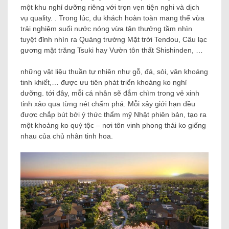
một khu nghỉ dưỡng riêng với trọn vẹn tiện nghi và dịch
vụ quality. . Trong lúc, du khách hoàn toàn mang thể vừa
trải nghiệm suối nước nóng vừa tận thưởng tầm nhìn
tuyệt đỉnh nhìn ra Quảng trường Mặt trời Tendou, Câu lạc
gương mặt trăng Tsuki hay Vườn tôn thất Shishinden, …
những vật liệu thuần tự nhiên như gỗ, đá, sỏi, vân khoáng
tinh khiết,… được ưu tiên phát triển khoảng ko nghỉ
dưỡng. tới đây, mỗi cá nhân sẽ đắm chìm trong vẻ xinh
tinh xảo qua từng nét chấm phá. Mỗi xây giới hạn đều
được chắp bút bởi ý thức thẩm mỹ Nhật phiên bản, tạo ra
một khoảng ko quý tộc – nơi tôn vinh phong thái ko giống
nhau của chủ nhân tinh hoa.