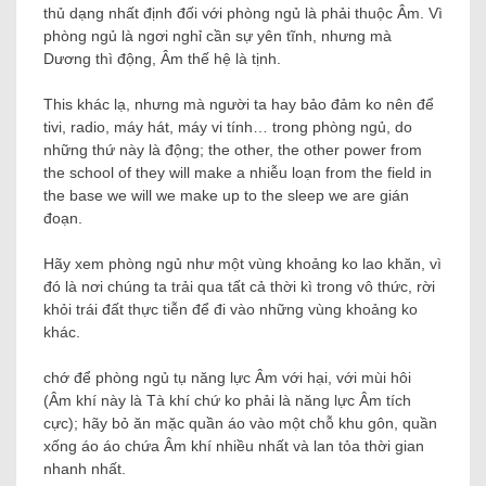
thủ dạng nhất định đối với phòng ngủ là phải thuộc Âm. Vì
phòng ngủ là ngơi nghỉ cần sự yên tĩnh, nhưng mà
Dương thì động, Âm thế hệ là tịnh.
This khác lạ, nhưng mà người ta hay bảo đảm ko nên để
tivi, radio, máy hát, máy vi tính… trong phòng ngủ, do
những thứ này là động; the other, the other power from
the school of they will make a nhiễu loạn from the field in
the base we will we make up to the sleep we are gián
đoạn.
Hãy xem phòng ngủ như một vùng khoảng ko lao khăn, vì
đó là nơi chúng ta trải qua tất cả thời kì trong vô thức, rời
khỏi trái đất thực tiễn để đi vào những vùng khoảng ko
khác.
chớ để phòng ngủ tụ năng lực Âm với hại, với mùi hôi
(Âm khí này là Tà khí chứ ko phải là năng lực Âm tích
cực); hãy bỏ ăn mặc quần áo vào một chỗ khu gôn, quần
xống áo áo chứa Âm khí nhiều nhất và lan tỏa thời gian
nhanh nhất.