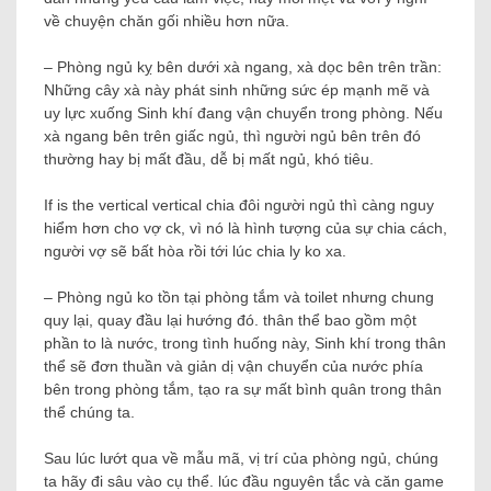
về chuyện chăn gối nhiều hơn nữa.
– Phòng ngủ kỵ bên dưới xà ngang, xà dọc bên trên trần:
Những cây xà này phát sinh những sức ép mạnh mẽ và
uy lực xuống Sinh khí đang vận chuyển trong phòng. Nếu
xà ngang bên trên giấc ngủ, thì người ngủ bên trên đó
thường hay bị mất đầu, dễ bị mất ngủ, khó tiêu.
If is the vertical vertical chia đôi người ngủ thì càng nguy
hiểm hơn cho vợ ck, vì nó là hình tượng của sự chia cách,
người vợ sẽ bất hòa rồi tới lúc chia ly ko xa.
– Phòng ngủ ko tồn tại phòng tắm và toilet nhưng chung
quy lại, quay đầu lại hướng đó. thân thể bao gồm một
phần to là nước, trong tình huống này, Sinh khí trong thân
thể sẽ đơn thuần và giản dị vận chuyển của nước phía
bên trong phòng tắm, tạo ra sự mất bình quân trong thân
thể chúng ta.
Sau lúc lướt qua về mẫu mã, vị trí của phòng ngủ, chúng
ta hãy đi sâu vào cụ thể. lúc đầu nguyên tắc và căn game