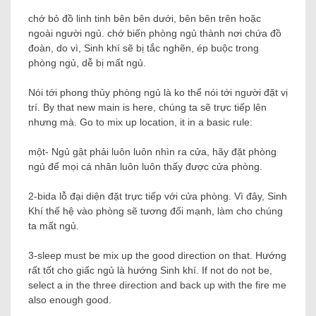
chớ bỏ đồ linh tinh bên bên dưới, bên bên trên hoặc
ngoài người ngủ. chớ biến phòng ngủ thành nơi chứa đồ
đoàn, do vì, Sinh khí sẽ bị tắc nghẽn, ép buộc trong
phòng ngủ, dễ bị mất ngủ.
Nói tới phong thủy phòng ngủ là ko thể nói tới người đặt vị
trí. By that new main is here, chúng ta sẽ trực tiếp lên
nhưng mà. Go to mix up location, it in a basic rule:
một- Ngủ gật phải luôn luôn nhìn ra cửa, hãy đặt phòng
ngủ để mọi cá nhân luôn luôn thấy được cửa phòng.
2-bida lỗ đại diện đặt trực tiếp với cửa phòng. Vì đây, Sinh
Khí thế hệ vào phòng sẽ tương đối mạnh, làm cho chúng
ta mất ngủ.
3-sleep must be mix up the good direction on that. Hướng
rất tốt cho giấc ngủ là hướng Sinh khí. If not do not be,
select a in the three direction and back up with the fire me
also enough good.