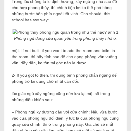
Trong lúc chúng ta lo định hướng, xây ngừng nhà sao để
cho hợp phong thủy, thì chính tiện lợi ko thể phá hỏng
những bước bên phía ngoài tốt xinh. Cho should, this
school has two way:
Phòng ngủ đóng cửa quan yếu trong phong thủy nhà ở.
một- If not built, if you want to add the room and toilet in
the room, thì hãy tính sao để cho dạng phòng vẫn vuông
vắn, đầy đặn, ko tồn tại góc nào là được.
2- If you got to then, thì dúng bình phong chắn ngang để
phòng trở lại dạng chữ nhật cân đối.
lúc giấc ngủ xây ngừng cũng nên lưu lại một số trong
những điều khiển sau:
– Phòng ngủ kỵ đương đầu với cửa chính: Nếu vừa bước
vào cửa phòng ngủ đối diện, ý tức là cửa phòng ngủ cũng
quay cửa chính, thì ở trong phòng này: Gia chủ sẽ mất
dần những yêu cầu làm việc, hay mỏi mệt và với ý nghĩ