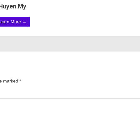
Huyen My
Learn More →
are marked
*