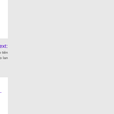
ext:
 tiên
o Ian