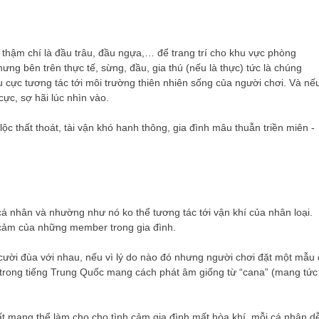
 thậm chí là đầu trâu, đầu ngựa,… để trang trí cho khu vực phòng
ng bên trên thực tế, sừng, đầu, gia thú (nếu là thực) tức là chúng
iêu cực tương tác tới môi trường thiên nhiên sống của người chơi. Và nế
cực, sợ hãi lúc nhìn vào.
cá nhân và nhường như nó ko thể tương tác tới vận khí của nhân loại.
h cảm của những member trong gia đình.
cười đùa với nhau, nếu vì lý do nào đó nhưng người chơi đặt một mẫu 
 trong tiếng Trung Quốc mang cách phát âm giống từ “cana” (mang tức
ất mang thể làm cho cho tình cảm gia đình mất hòa khí, mỗi cá nhân d