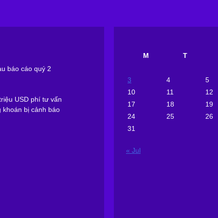
M
T
sau báo cáo quý 2
3
4
5
10
11
12
riệu USD phí tư vấn
17
18
19
g khoán bị cảnh báo
24
25
26
31
« Jul