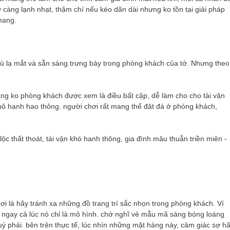
 càng lạnh nhạt, thậm chí nếu kéo dãn dài nhưng ko tồn tại giải pháp
mang.
hù lạ mắt và sẵn sàng trưng bày trong phòng khách của tớ. Nhưng theo
ng ko phòng khách được xem là điều bất cập, dễ làm cho cho tài vận
khô hanh hao thông. người chơi rất mang thể đặt đá ở phòng khách,
ơi là hãy tránh xa những đồ trang trí sắc nhọn trong phòng khách. Ví
oại, ngay cả lúc nó chỉ là mô hình. chớ nghĩ vẻ mẫu mã sáng bóng loáng
ý phái. bên trên thực tế, lúc nhìn những mặt hàng này, cảm giác sợ hã