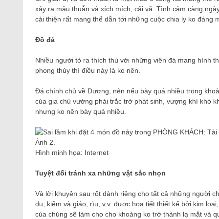
xảy ra mâu thuẫn và xích mích, cãi vã. Tình cảm càng ngày
cải thiện rất mang thể dẫn tới những cuộc chia ly ko đáng 
Đồ đá
Nhiều người tỏ ra thích thú với những viên đá mang hình t
phong thủy thì điều này là ko nên.
Đá chính chủ về Dương, nên nếu bày quá nhiều trong khoả
của gia chủ vướng phải trắc trở phát sinh, vượng khí khó 
nhưng ko nên bày quá nhiều.
Hình minh họa: Internet
Tuyệt đối tránh xa những vật sắc nhọn
Và lời khuyên sau rốt dành riêng cho tất cả những người ch
dụ, kiếm và giáo, rìu, v.v. được họa tiết thiết kế bởi kim l
của chúng sẽ làm cho cho khoảng ko trở thành lạ mắt và qu