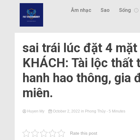
Âm nhạc
Sao
Sống
sai trái lúc đặt 4 m
KHÁCH: Tài lộc thất t
hanh hao thông, gia 
miên.
Huyen My
October 2, 2022
in
Phong Thủy
- 5 Minutes
Rate this post