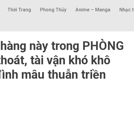
Thời Trang
Phong Thủy
Anime – Manga
Nhạc t
ặt hàng này trong PHÒNG
hoát, tài vận khó khô
đình mâu thuẫn triền