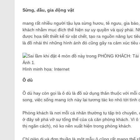
Sừng, đầu, gia động vật
mang rất nhiều người tậu lựa sừng hươu, tê ngưu, gia báo,
khách nhằm mục đích thể hiện sự uy quyền và quý phái. Như
được họa tiết thiết kế từ vật chết, tạo ra nguồn năng lực t
là đồ nhái thì những hình ảnh đó cũng gây ra cảm xúc tiêu 
Hình minh họa: Internet
Ô dù
Ô dù hay còn gọi là ô dù là đồ sử dụng thân thuộc với mỗi 
song, việc sống mang ích này lại tương tác ko nhỏ tới tìn
Phòng khách là nơi mỗi cá nhân thường tụ tập trò chuyện, 
ở đây sẽ phá vỡ sự tổng thể của cả căn phòng khách. Vì ô
thị ngăn cách), nó ko nên xuất hiện trong phòng khách.
Chỉ giản dị và đơn thuần là một mẫu ô cũng rất mang thể r