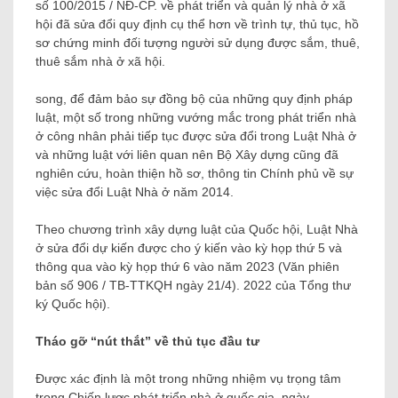
số 100/2015 / NĐ-CP. về phát triển và quản lý nhà ở xã
hội đã sửa đổi quy định cụ thể hơn về trình tự, thủ tục, hồ
sơ chứng minh đối tượng người sử dụng được sắm, thuê,
thuê sắm nhà ở xã hội.
song, để đảm bảo sự đồng bộ của những quy định pháp
luật, một số trong những vướng mắc trong phát triển nhà
ở công nhân phải tiếp tục được sửa đổi trong Luật Nhà ở
và những luật với liên quan nên Bộ Xây dựng cũng đã
nghiên cứu, hoàn thiện hồ sơ, thông tin Chính phủ về sự
việc sửa đổi Luật Nhà ở năm 2014.
Theo chương trình xây dựng luật của Quốc hội, Luật Nhà
ở sửa đổi dự kiến ​​được cho ý kiến ​​vào kỳ họp thứ 5 và
thông qua vào kỳ họp thứ 6 vào năm 2023 (Văn phiên
bản số 906 / TB-TTKQH ngày 21/4). 2022 của Tổng thư
ký Quốc hội).
Tháo gỡ “nút thắt” về thủ tục đầu tư
Được xác định là một trong những nhiệm vụ trọng tâm
trong Chiến lược phát triển nhà ở quốc gia, ngày