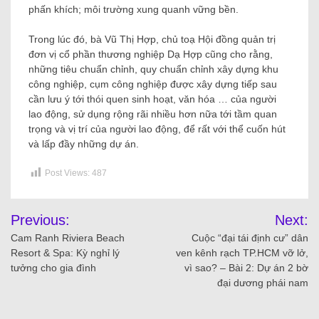
phấn khích; môi trường xung quanh vững bền.
Trong lúc đó, bà Vũ Thị Hợp, chủ toạ Hội đồng quản trị
đơn vị cổ phần thương nghiệp Dạ Hợp cũng cho rằng,
những tiêu chuẩn chỉnh, quy chuẩn chỉnh xây dựng khu
công nghiệp, cụm công nghiệp được xây dựng tiếp sau
cần lưu ý tới thói quen sinh hoạt, văn hóa … của người
lao động, sử dụng rộng rãi nhiều hơn nữa tới tầm quan
trọng và vị trí của người lao động, để rất với thể cuốn hút
và lấp đầy những dự án.
Post Views:
487
Previous:
Next:
Cam Ranh Riviera Beach
Cuộc “đại tái định cư” dân
Resort & Spa: Kỳ nghỉ lý
ven kênh rạch TP.HCM vỡ lở,
tưởng cho gia đình
vì sao? – Bài 2: Dự án 2 bờ
đại dương phái nam