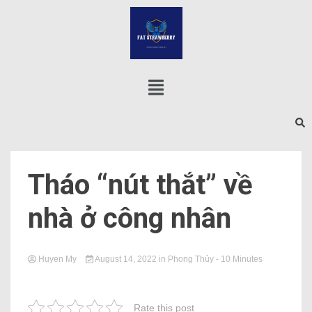
Tháo “nút thắt” về
nhà ở công nhân
Huyen My
August 14, 2022
in
Phong Thủy
- 10 Minutes
Rate this post