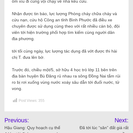
ốm xíu đi cùng vội chạy về nhà kêu cứu.
Nhận được tin báo, lực lượng Phòng cháy chữa cháy và
cứu nạn, cứu hộ Công an tỉnh Bình Phước đã điều xe
chuyên được sử dụng cùng theo với rất nhiều cán bộ, đội
viên tới hiện trường phối hợp tìm kiếm cùng người dân
địa phương.
tới tối cùng ngày, lực lượng tác dụng đã vớt được thi hài
chị T. đưa lên bờ.
Trước đó, chiều một/5, sở hữu 4 học trò lớp 11 bên trên
địa bàn huyện Bù Đăng rủ nhau ra sông Đồng Nai tắm rủi
ro bị rơi xuống vùng nước xoáy sâu dẫn tới đuối nước, tử
vong.
Post Views:
355
Previous:
Next:
Hậu Giang: Quy hoạch cụ thể
Đã tới lúc “săn” đất giá rất