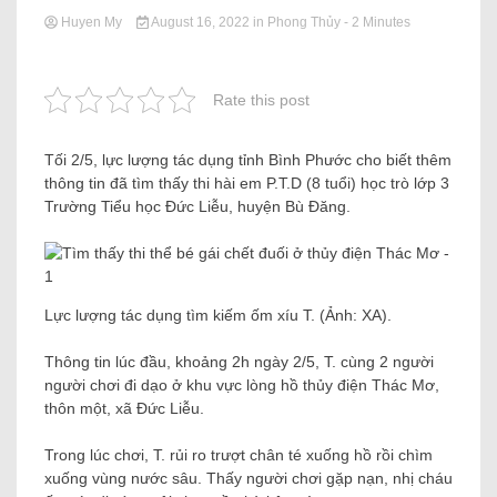
Huyen My
August 16, 2022
in
Phong Thủy
- 2 Minutes
Rate this post
Tối 2/5, lực lượng tác dụng tỉnh Bình Phước cho biết thêm
thông tin đã tìm thấy thi hài em P.T.D (8 tuổi) học trò lớp 3
Trường Tiểu học Đức Liễu, huyện Bù Đăng.
Lực lượng tác dụng tìm kiếm ốm xíu T. (Ảnh: XA).
Thông tin lúc đầu, khoảng 2h ngày 2/5, T. cùng 2 người
người chơi đi dạo ở khu vực lòng hồ thủy điện Thác Mơ,
thôn một, xã Đức Liễu.
Trong lúc chơi, T. rủi ro trượt chân té xuống hồ rồi chìm
xuống vùng nước sâu. Thấy người chơi gặp nạn, nhị cháu