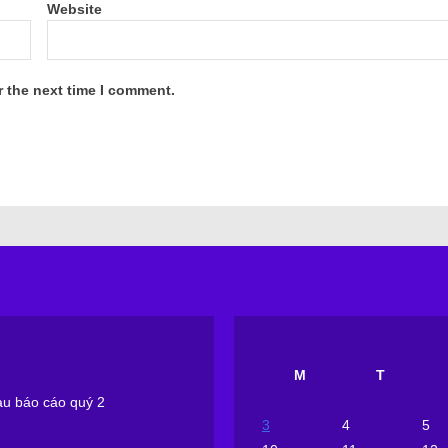
Website
r the next time I comment.
M
T
sau báo cáo quý 2
3
4
5