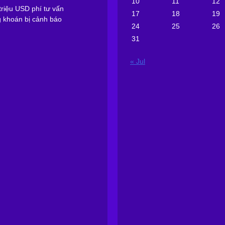
10
11
12
riệu USD phí tư vấn
17
18
19
g khoán bị cảnh báo
24
25
26
31
« Jul