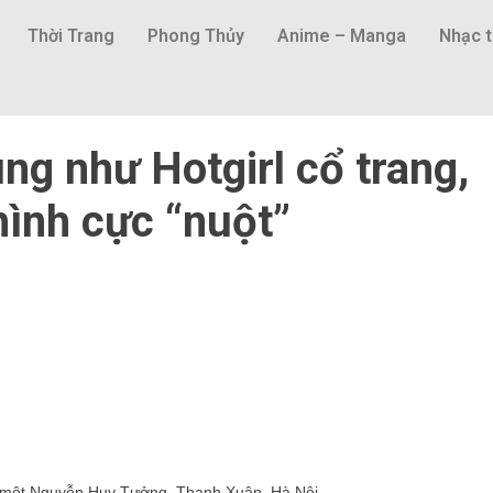
Thời Trang
Phong Thủy
Anime – Manga
Nhạc t
ung như Hotgirl cổ trang,
hình cực “nuột”
ố một Nguyễn Huy Tưởng, Thanh Xuân, Hà Nội.