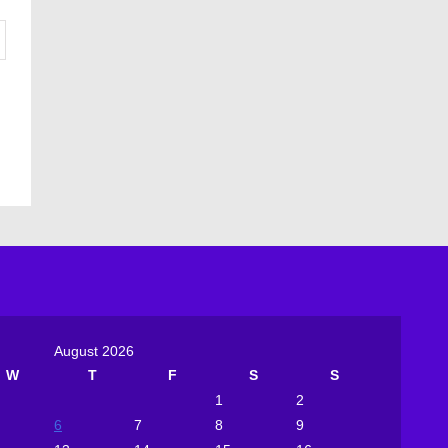
August 2026
W
T
F
S
S
1
2
6
7
8
9