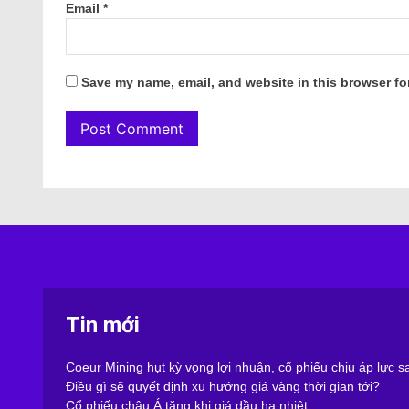
Email
*
Save my name, email, and website in this browser fo
Tin mới
Coeur Mining hụt kỳ vọng lợi nhuận, cổ phiếu chịu áp lực 
Điều gì sẽ quyết định xu hướng giá vàng thời gian tới?
Cổ phiếu châu Á tăng khi giá dầu hạ nhiệt