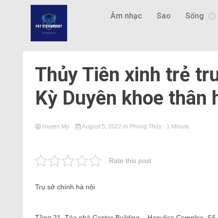
Âm nhạc
Sao
Sống
Thủy Tiên xinh trẻ tr
Kỳ Duyên khoe thân 
Huyen My
August 5, 2022
in
Phong Thủy
- 1 Minute
Rate this post
Trụ sở chính hà nội
Tầng 21, Tòa nhà Center Building – Hapulico Complex, S