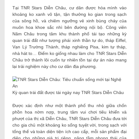
Tại TNR Stars Diễn Châu, cư dân được hòa mình vào
khoảng ko xanh vô tận, tận thưởng ko gian trong sạch
của sông hồ, và chiêm ngưỡng vẻ xinh bùng cháy của
muôn hoa khoe sắc nhì bên đường nội bộ. Công viên
Năm Châu trong tâm khu thành phố tái tạo những kỳ
quan trái đất như tượng phái xinh thần tự do, tháp Eiffel,
Vạn Lý Trường Thành, tháp nghiêng Pisa, kim tự tháp,
nhà hát to… Điểm ko giống nhau làm cho TNR Stars Diễn
Châu trở thành lôi cuốn tự nhiên tồn tại dự án nào mang
lại trải nghiệm này cho cư dân địa phương.
Kỳ quan trái đất được tái ngày nay TNR Stars Diễn Châu
Được xác định như một thành phố thu nhỏ giữa chốn
phồn hoa nờm nợp, trung tâm vui chơi tiêu khiển và
phượt của thị xã Diễn Châu, TNR Stars Diễn Châu đưa tới
cho gia chủ một khoảng ko sống tuyệt vời, trong sạch với
tổng thể và toàn diện tiện ích cao cấp, mỗi sản phẩm đại
diện cho những giá trị riêng, nâng tầm phong thái của