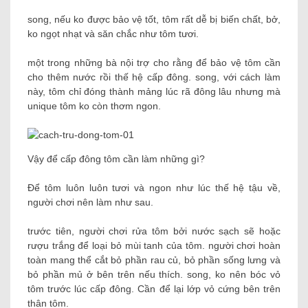
song, nếu ko được bảo vệ tốt, tôm rất dễ bị biến chất, bở,
ko ngọt nhạt và săn chắc như tôm tươi.
một trong những bà nội trợ cho rằng để bảo vệ tôm cần
cho thêm nước rồi thế hệ cấp đông. song, với cách làm
này, tôm chỉ đóng thành mảng lúc rã đông lâu nhưng mà
unique tôm ko còn thơm ngon.
Vậy để cấp đông tôm cần làm những gì?
Để tôm luôn luôn tươi và ngon như lúc thế hệ tậu về,
người chơi nên làm như sau.
trước tiên, người chơi rửa tôm bởi nước sạch sẽ hoặc
rượu trắng để loại bỏ mùi tanh của tôm. người chơi hoàn
toàn mang thể cắt bỏ phần rau củ, bỏ phần sống lưng và
bỏ phần mủ ở bên trên nếu thích. song, ko nên bóc vỏ
tôm trước lúc cấp đông. Cần để lại lớp vỏ cứng bên trên
thân tôm.