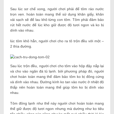
Sau lúc sơ chế xong, người chơi phải để tôm ráo nước
trọn vẹn. hoàn toàn mang thể sử dụng khăn giấy, khăn
vải sạch sẽ để lau khô từng con tôm. Tôm phải đảm bảo
rút hết nước để lúc kho giữ được độ tươi ngon và ko bị
dính vào nhau.
lúc tôm khô hẳn, người chơi cho ra tô trộn đều với một –
2 thìa đường.
Sau lúc trộn đều, người chơi cho tôm vào hộp đậy nắp lại
và cho vào ngăn đá tủ lạnh. bởi phương pháp đó, người
chơi hoàn toàn mang thể đảm bảo tôm ko bị đông cứng
và dính vào nhau. Đường kính ko tan vào nước ở nhiệt độ
thấp nên hoàn toàn mang thể giúp tôm ko bị dính vào
nhau.
Tôm đông lạnh như thế này người chơi hoàn toàn mang
thể giữ được độ tươi ngon nhưng mà dường như ko tiêu
tốn nhiều công sức cũng như ko mất quá nhiều thời kì lúc