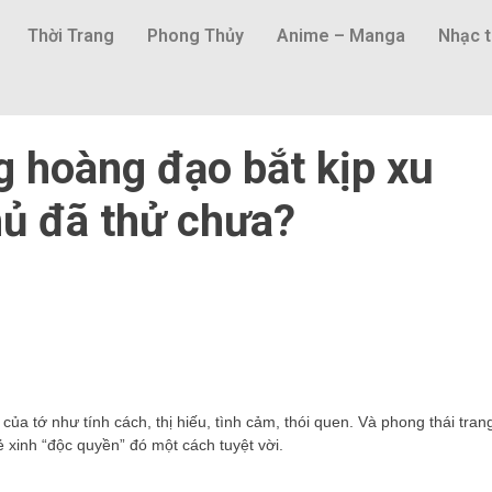
Thời Trang
Phong Thủy
Anime – Manga
Nhạc t
g hoàng đạo bắt kịp xu
hủ đã thử chưa?
a tớ như tính cách, thị hiếu, tình cảm, thói quen. Và phong thái tran
 xinh “độc quyền” đó một cách tuyệt vời.