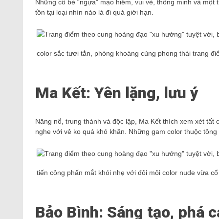
Những cô bé “ngựa” mạo hiểm, vui vẻ, thông minh và một tí li
tồn tại loại nhìn nào là đi quá giới hạn.
color sắc tươi tắn, phóng khoáng cùng phong thái trang đi
Ma Kết: Yên lặng, lưu ý
Năng nổ, trung thành và độc lập, Ma Kết thích xem xét tất 
nghe với vẻ ko quá khó khăn. Những gam color thuộc tông 
tiến công phấn mắt khói nhẹ với đôi môi color nude vừa c
Bảo Bình: Sáng tạo, phá 