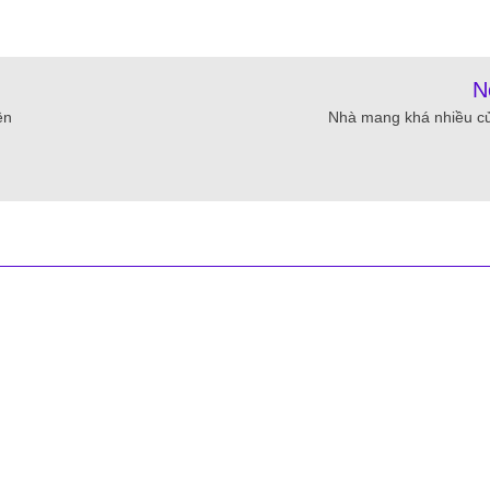
N
ện
Nhà mang khá nhiều c