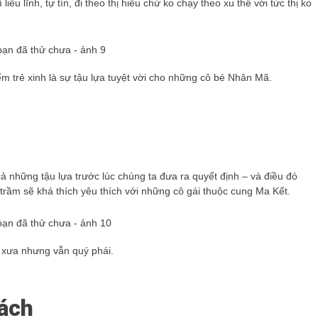
ều lĩnh, tự tín, đi theo thị hiếu chứ ko chạy theo xu thế với tức thị ko
ểm trẻ xinh là sự tậu lựa tuyệt vời cho những cô bé Nhân Mã.
cả những tậu lựa trước lúc chúng ta đưa ra quyết định – và điều đó
trầm sẽ khá thích yêu thích với những cô gái thuộc cung Ma Kết.
ổ xưa nhưng vẫn quý phái.
cách