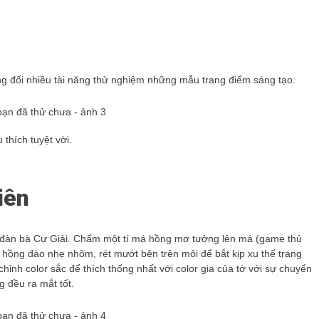
ơng đối nhiều tài năng thử nghiệm những mẫu trang điểm sáng tạo.
thích tuyệt vời.
iên
với đàn bà Cự Giải. Chấm một tí má hồng mơ tưởng lên má (game thủ
r hồng đào nhẹ nhõm, rét mướt bên trên môi để bắt kịp xu thế trang
hỉnh color sắc để thích thống nhất với color gia của tớ với sự chuyển
g đều ra mắt tốt.