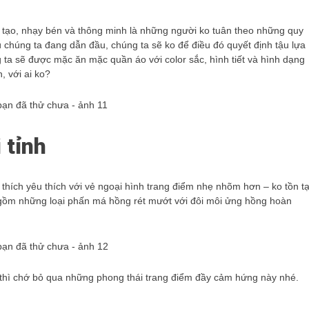
tạo, nhạy bén và thông minh là những người ko tuân theo những quy
ù chúng ta đang dẫn đầu, chúng ta sẽ ko để điều đó quyết định tậu lựa
g ta sẽ được mặc ăn mặc quần áo với color sắc, hình tiết và hình dạng
, với ai ko?
 tỉnh
thích yêu thích với vẻ ngoại hình trang điểm nhẹ nhõm hơn – ko tồn tạ
 gồm những loại phấn má hồng rét mướt với đôi môi ửng hồng hoàn
hì chớ bỏ qua những phong thái trang điểm đầy cảm hứng này nhé.