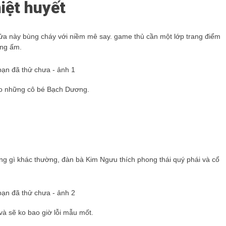
iệt huyết
u lửa này bùng cháy với niềm mê say. game thủ cần một lớp trang điểm
àng ấm.
cho những cô bé Bạch Dương.
hững gì khác thường, đàn bà Kim Ngưu thích phong thái quý phái và cổ
 và sẽ ko bao giờ lỗi mẫu mốt.