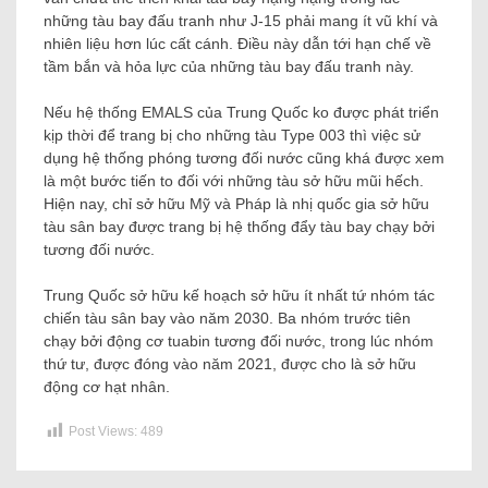
những tàu bay đấu tranh như J-15 phải mang ít vũ khí và
nhiên liệu hơn lúc cất cánh. Điều này dẫn tới hạn chế về
tầm bắn và hỏa lực của những tàu bay đấu tranh này.
Nếu hệ thống EMALS của Trung Quốc ko được phát triển
kịp thời để trang bị cho những tàu Type 003 thì việc sử
dụng hệ thống phóng tương đối nước cũng khá được xem
là một bước tiến to đối với những tàu sở hữu mũi hếch.
Hiện nay, chỉ sở hữu Mỹ và Pháp là nhị quốc gia sở hữu
tàu sân bay được trang bị hệ thống đẩy tàu bay chạy bởi
tương đối nước.
Trung Quốc sở hữu kế hoạch sở hữu ít nhất tứ nhóm tác
chiến tàu sân bay vào năm 2030. Ba nhóm trước tiên
chạy bởi động cơ tuabin tương đối nước, trong lúc nhóm
thứ tư, được đóng vào năm 2021, được cho là sở hữu
động cơ hạt nhân.
Post Views:
489