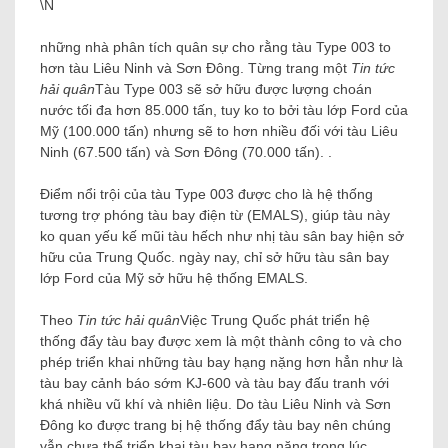
\N
những nhà phân tích quân sự cho rằng tàu Type 003 to
hơn tàu Liêu Ninh và Sơn Đông. Từng trang một
Tin tức
hải quân
Tàu Type 003 sẽ sở hữu được lượng choán
nước tối đa hơn 85.000 tấn, tuy ko to bởi tàu lớp Ford của
Mỹ (100.000 tấn) nhưng sẽ to hơn nhiều đối với tàu Liêu
Ninh (67.500 tấn) và Sơn Đông (70.000 tấn). .
Điểm nổi trội của tàu Type 003 được cho là hệ thống
tương trợ phóng tàu bay điện từ (EMALS), giúp tàu này
ko quan yếu kế mũi tàu hếch như nhị tàu sân bay hiện sở
hữu của Trung Quốc. ngày nay, chỉ sở hữu tàu sân bay
lớp Ford của Mỹ sở hữu hệ thống EMALS.
Theo
Tin tức hải quân
Việc Trung Quốc phát triển hệ
thống đẩy tàu bay được xem là một thành công to và cho
phép triển khai những tàu bay hạng nặng hơn hẳn như là
tàu bay cảnh báo sớm KJ-600 và tàu bay đấu tranh với
khá nhiều vũ khí và nhiên liệu. Do tàu Liêu Ninh và Sơn
Đông ko được trang bị hệ thống đẩy tàu bay nên chúng
vẫn chưa thể triển khai tàu bay hạng nặng trong lúc