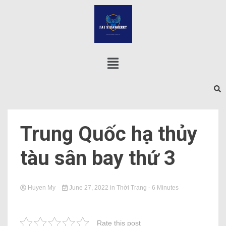
Trung Quốc hạ thủy
tàu sân bay thứ 3
Huyen My
June 27, 2022
in
Thời Trang
- 6 Minutes
Rate this post