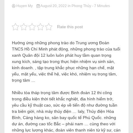
Huyen My
August 20, 2022
in
Phong Thủy
- 7 Minutes
Rate this post
Hưởng ứng những phong trào do Trung ương Đoàn
TNCS Hồ Chí Minh phát động, những phong trào của tuổi
xanh Quân đội 12 luôn luôn phát huy tầm quan trọng
xung kích, sáng tạo trong thực hiện nhiệm vụ sinh sản,
kinh doanh. , tập trung khắc phục những hạn chế, mặt
yếu, mặt yếu, việc thế hệ, việc khó, nhiệm vụ trọng tâm,
trọng tâm …
Nhiều tòa tháp trọng tâm được Binh đoàn 12 thi công
trong điều kiện thời tiết khắc nghiệt, địa hình hiểm trở,
yêu cầu kỹ thuật cao, sức ép về tiến độ như đường tuần
tra biên giới, nhà máy thủy điện … Ialy, Thủy điện Hòa
Bình, Cảng hàng ko, sân bay quốc tế Phú Quốc. những
dự án, đường cao tốc Bắc – phái nam … cùng theo với
những lực lượng khác, đoàn viên thanh niên từ kỹ sư, cán