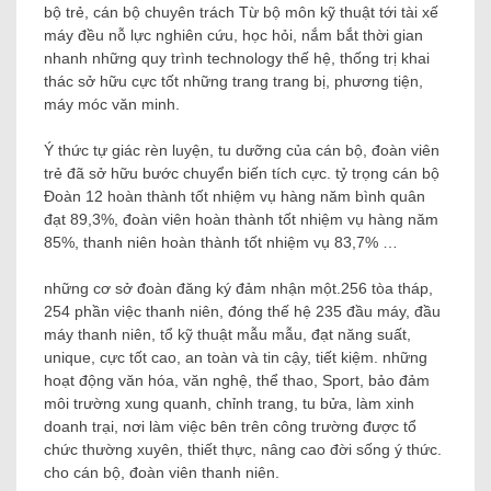
bộ trẻ, cán bộ chuyên trách Từ bộ môn kỹ thuật tới tài xế
máy đều nỗ lực nghiên cứu, học hỏi, nắm bắt thời gian
nhanh những quy trình technology thế hệ, thống trị khai
thác sở hữu cực tốt những trang trang bị, phương tiện,
máy móc văn minh.
Ý thức tự giác rèn luyện, tu dưỡng của cán bộ, đoàn viên
trẻ đã sở hữu bước chuyển biến tích cực. tỷ trọng cán bộ
Đoàn 12 hoàn thành tốt nhiệm vụ hàng năm bình quân
đạt 89,3%, đoàn viên hoàn thành tốt nhiệm vụ hàng năm
85%, thanh niên hoàn thành tốt nhiệm vụ 83,7% …
những cơ sở đoàn đăng ký đảm nhận một.256 tòa tháp,
254 phần việc thanh niên, đóng thế hệ 235 đầu máy, đầu
máy thanh niên, tổ kỹ thuật mẫu mẫu, đạt năng suất,
unique, cực tốt cao, an toàn và tin cậy, tiết kiệm. những
hoạt động văn hóa, văn nghệ, thể thao, Sport, bảo đảm
môi trường xung quanh, chỉnh trang, tu bửa, làm xinh
doanh trại, nơi làm việc bên trên công trường được tổ
chức thường xuyên, thiết thực, nâng cao đời sống ý thức.
cho cán bộ, đoàn viên thanh niên.