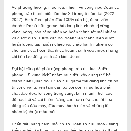
Về phương hướng, mục tiêu, nhiệm vụ công việc Đoàn và
phong trào thanh niên lần thứ XII trong 5 năm tới (2022-
2027), Binh đoàn phấn đấu 100% cán bộ, đoàn viên
thanh niên sở hữu game thủ dạng lĩnh chính trị vững
vàng. vàng, sẵn sàng nhận và hoàn thành tốt mỗi nhiệm
vụ được giao. 100% cán bộ, đoàn viên thanh niên được
huấn luyện, tập huấn nghiệp vụ, chấp hành nghiêm cơ
chế làm việc, hoàn thành và hoàn thành vượt mức những
chỉ tiêu lao động, sinh sản kinh doanh …
Đại hội cũng đã phát động phong trào thi đua “3 tiền
phong – 5 xung kích” nhằm mục tiêu xây dựng thế hệ
thanh niên Quân đội 12 sở hữu game thủ dạng lĩnh chính
trị vững vàng, yên tâm gắn bó với đơn vị, sở hữu phẩm
chất đạo đức, lối sống trong sáng, lành mạnh, tích cực.
để học hỏi và cải thiện. Nâng cao hơn nữa cực tốt hoạt
động của đầu máy, đầu máy thanh niên và những tổ,
nhóm kỹ thuật mẫu mẫu.
Phấn đấu hàng năm, mỗi cơ sở Đoàn sở hữu một-2 sáng
kiến ​​cải tiến kỹ thuật, ứng dụng tiến bộ khoa học kỹ thuật