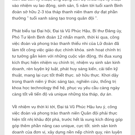
vào nhiệm vụ lao động, sinh sản, 5 năm tới tuổi xanh Binh
đoàn sở hữu 2-3 tòa tháp thanh niên tham dự đạt phần
thưởng ” tuổi xanh sáng tạo trong quân đội ”.
Phát biểu tại Đại hội, Đại tá Vũ Phúc Hậu, Bí thư Đảng ủy,
Phó Tư lệnh Binh đoàn 12 nhấn mạnh, thời kì qua, công
việc đoàn và phong trào thanh thiếu nhi của Lữ đoàn đã
làm tốt công việc giáo dục chính khóa. sinh hoạt chính trị
tư tưởng gắn kèm với những cuộc vận động, thi đua xung
kích thực hiện nhiệm vụ chính trị, nhiệm vụ sinh sản kinh
doanh, rèn luyện kỷ luật, phát huy sáng kiến, cải tiến kỹ
thuật, mang lại cực tốt thiết thực. sở hữu thực. Khơi dậy
trong thanh niên ý thức sáng tạo, nghiên cứu, thống trị
khoa học technology thế hệ, phục vụ yêu cầu càng ngày
càng tốt về tiến độ và unique những tòa tháp, dự án.
Về nhiệm vụ thời kì tới, Đại tá Vũ Phúc Hậu lưu ý, công
việc đoàn và phong trào thanh niên Quân đội phải thực
hiện tốt nhị khâu đột phá, trước hết là xung kích đóng góp
góp thêm phần nâng cao unique, cực tốt. sinh sản kinh
doanh của đơn vị, xây dựng nền nếp chính quy, rèn luyện