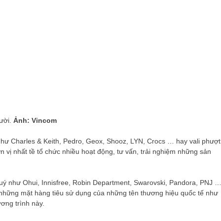
gười.
Ảnh: Vincom
hư Charles & Keith, Pedro, Geox, Shooz, LYN, Crocs … hay vali phượt
vị nhất tề tổ chức nhiều hoạt động, tư vấn, trải nghiệm những sản
uý như Ohui, Innisfree, Robin Department, Swarovski, Pandora, PNJ 
, những mặt hàng tiêu sử dụng của những tên thương hiệu quốc tế như
ng trình này.