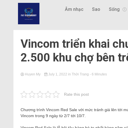
Âm nhạc
Sao
Sống
Vincom triển khai chư
2.500 khu chợ bên tr
Huyen My
July 1, 2022
in
Thời Trang
- 6 Minutes
Rate this post
Chương trình Vincom Red Sale với mức tránh giá lên tới mứ
Vincom trong 9 ngày từ 2/7 tới 10/7.
Vincom Red Sale là lễ hội tậu hàng hè to nhất hàng năm củ