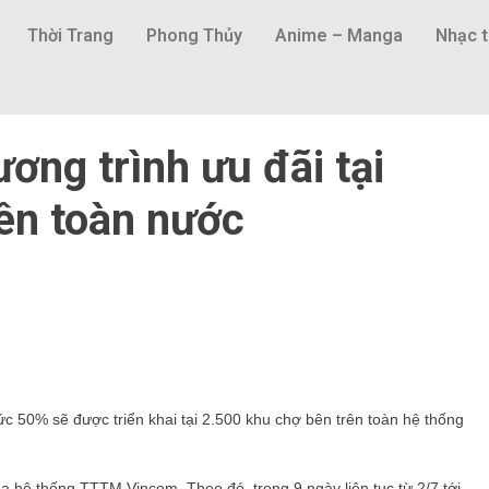
Thời Trang
Phong Thủy
Anime – Manga
Nhạc t
ơng trình ưu đãi tại
ên toàn nước
c 50% sẽ được triển khai tại 2.500 khu chợ bên trên toàn hệ thống
a hệ thống TTTM Vincom. Theo đó, trong 9 ngày liên tục từ 2/7 tới