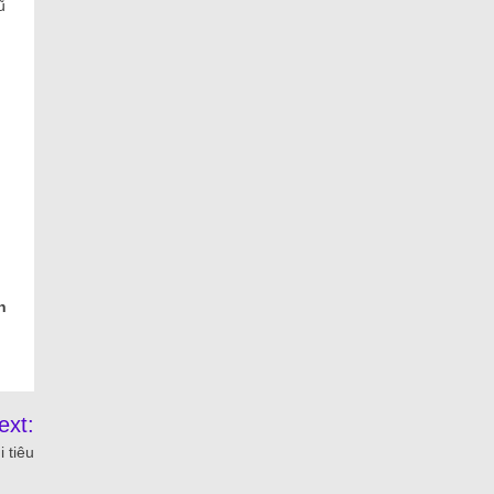
ũ
h
ext:
i tiêu