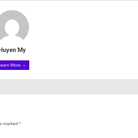
Huyen My
Learn More →
are marked
*