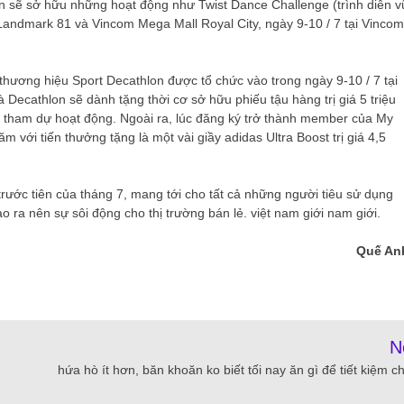
ần sẽ sở hữu những hoạt động như Twist Dance Challenge (trình diễn v
Landmark 81 và Vincom Mega Mall Royal City, ngày 9-10 / 7 tại Vincom
n thương hiệu Sport Decathlon được tổ chức vào trong ngày 9-10 / 7 tại
Decathlon sẽ dành tặng thời cơ sở hữu phiếu tậu hàng trị giá 5 triệu
tham dự hoạt động. Ngoài ra, lúc đăng ký trở thành member của My
 với tiến thưởng tặng là một vài giầy adidas Ultra Boost trị giá 4,5
rước tiên của tháng 7, mang tới cho tất cả những người tiêu sử dụng
o ra nên sự sôi động cho thị trường bán lẻ. việt nam giới nam giới.
Quế An
N
hứa hò ít hơn, băn khoăn ko biết tối nay ăn gì để tiết kiệm ch