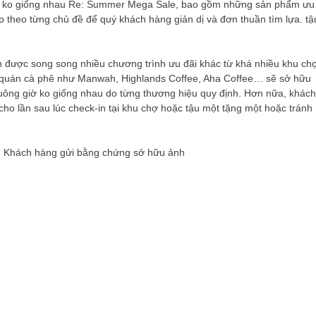
vực ko giống nhau Re: Summer Mega Sale, bao gồm những sản phẩm ưu
p theo từng chủ đề để quý khách hàng giản dị và đơn thuần tìm lựa. tậ
n được song song nhiều chương trình ưu đãi khác từ khá nhiều khu ch
 quán cà phê như Manwah, Highlands Coffee, Aha Coffee… sẽ sở hữu
uông giờ ko giống nhau do từng thương hiệu quy định. Hơn nữa, khách
cho lần sau lúc check-in tại khu chợ hoặc tậu một tặng một hoặc tránh