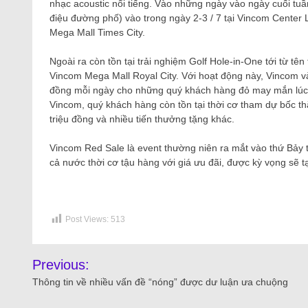
nhạc acoustic nổi tiếng. Vào những ngày vào ngày cuối tu
điệu đường phố) vào trong ngày 2-3 / 7 tại Vincom Center 
Mega Mall Times City.
Ngoài ra còn tồn tại trải nghiệm Golf Hole-in-One tới từ tê
Vincom Mega Mall Royal City. Với hoạt động này, Vincom và 
đồng mỗi ngày cho những quý khách hàng đỏ may mắn lúc 
Vincom, quý khách hàng còn tồn tại thời cơ tham dự bốc thăm
triệu đồng và nhiều tiến thưởng tặng khác.
Vincom Red Sale là event thường niên ra mắt vào thứ Bảy t
cả nước thời cơ tậu hàng với giá ưu đãi, được kỳ vọng sẽ tạ
Post Views:
513
Previous:
Thông tin về nhiều vấn đề “nóng” được dư luận ưa chuộng