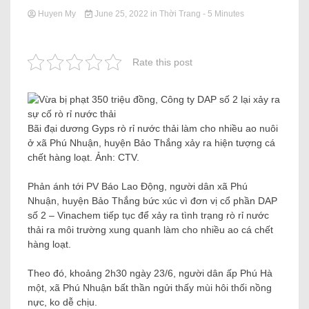
Huyen My
June 25, 2022
in
Thời Trang
- 5 Minutes
Rate this post
Bãi đại dương Gyps rò rỉ nước thải làm cho nhiều ao nuôi
ở xã Phú Nhuận, huyện Bảo Thắng xảy ra hiện tượng cá
chết hàng loạt. Ảnh: CTV.
Phản ánh tới PV Báo Lao Động, người dân xã Phú
Nhuận, huyện Bảo Thắng bức xúc vì đơn vị cổ phần DAP
số 2 – Vinachem tiếp tục để xảy ra tình trạng rò rỉ nước
thải ra môi trường xung quanh làm cho nhiều ao cá chết
hàng loạt.
Theo đó, khoảng 2h30 ngày 23/6, người dân ấp Phú Hà
một, xã Phú Nhuận bất thần ngửi thấy mùi hôi thối nồng
nực, ko dễ chịu.