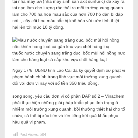
tại nhà máy SA (nhà máy sinh sản axit sunfuric) đã xảy ra
tai nạn làm cho lượng rác thải ra môi trường xung quanh
làm cho 700 ha hoa màu sắc của hơn 700 hộ dân bị dập
nát. , cây cối hoa màu sắc bị khô héo với ước tính thiệt
hại lên tới mức 10 tỷ đồng.
thuốc nước chuyển sang trắng đục, bốc mùi hôi nồng nực
làm cho hàng loạt cá sắp khu vực chết hàng loạt.
Ngày 17/6, UBND tỉnh Lào Cai đã ký quyết định xử phạt vi
phạm hành chính trong lĩnh vực môi trường xung quanh
đối với đơn vị này với số tiền 350 triệu đồng.
song song, yêu cầu đơn vị cổ phần DAP số 2 – Vinachem
phải thực hiện những giải pháp khắc phục tình trạng ô
nhiễm môi trường xung quanh, bồi thường thiệt hại cho tổ
chức, cá thể bị xúc tiến và lên tiếng kết quả khắc phục.
hậu quả vi phạm.
Post Views:
584