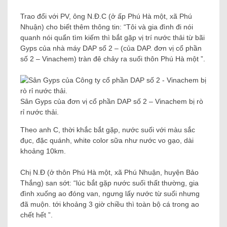
Trao đổi với PV, ông N.Đ.C (ở ấp Phú Hà một, xã Phú
Nhuận) cho biết thêm thông tin: “Tôi và gia đình đi nói
quanh nói quẩn tìm kiếm thì bắt gặp vị trí nước thải từ bãi
Gyps của nhà máy DAP số 2 – (của DAP. đơn vị cổ phần
số 2 – Vinachem) tràn đê chảy ra suối thôn Phú Hà một ”.
Sân Gyps của đơn vị cổ phần DAP số 2 – Vinachem bị rò
rỉ nước thải.
Theo anh C, thời khắc bắt gặp, nước suối với màu sắc
đục, đặc quánh, white color sữa như nước vo gạo, dài
khoảng 10km.
Chị N.Đ (ở thôn Phú Hà một, xã Phú Nhuận, huyện Bảo
Thắng) san sớt: “lúc bắt gặp nước suối thất thường, gia
đình xuống ao đóng van, ngưng lấy nước từ suối nhưng
đã muộn. tới khoảng 3 giờ chiều thì toàn bộ cá trong ao
chết hết ”.