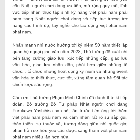
cầu Nhật người chơi dạng ưu tiên, mở rộng quy mô, lĩnh
vực tiếp nhận thực tập sinh kỹ năng việt phái nam phái
nam sang Nhật người chơi dạng và tiếp tục tương trợ
nâng cao trình độ, tay nghề cho lao động việt phái nam
phái nam.
Nhấn mạnh nhì nước hướng tới kỷ niệm 50 năm thiết lập
quan hệ ngoại giao vào năm 2023, Thủ tướng đề xuất nhì
bên tăng cường giao lưu, xúc tiếp những cấp, giao lưu
văn hóa, giao lưu nhân dân, phối hợp giữa những tổ
chức. . tổ chức những hoạt động kỷ niệm và những event
văn hóa to thiết thực, cực tốt, xứng tầm quan hệ Đối tác
chiến lược sâu rộng.
Cảm ơn Thủ tướng Phạm Minh Chính đã dành thời kì tiếp
đoàn, Bộ trưởng Bộ Tư pháp Nhật người chơi dạng
Furukawa Yoshihisa san sẻ, lần trước tiên ông tới thăm
việt phái nam phái nam và cảm nhận rất rõ sự sắp gụi,
thân thiện. sự thuộc về, tương đồng giữa nhì quốc gia;
phân trần sở hữu yêu cầu được sang thăm việt phái nam
phái nam nhiều lần hơn nữa.