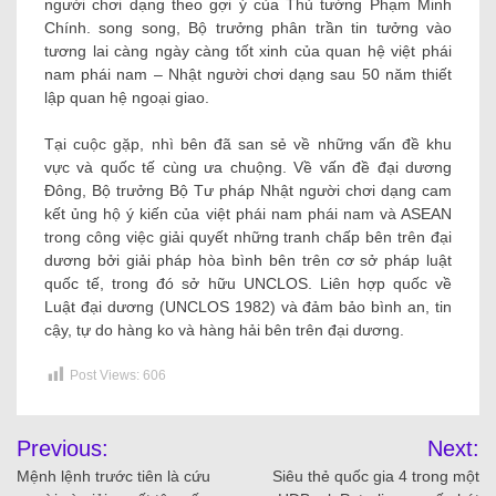
người chơi dạng theo gợi ý của Thủ tướng Phạm Minh
Chính. song song, Bộ trưởng phân trần tin tưởng vào
tương lai càng ngày càng tốt xinh của quan hệ việt phái
nam phái nam – Nhật người chơi dạng sau 50 năm thiết
lập quan hệ ngoại giao.
Tại cuộc gặp, nhì bên đã san sẻ về những vấn đề khu
vực và quốc tế cùng ưa chuộng. Về vấn đề đại dương
Đông, Bộ trưởng Bộ Tư pháp Nhật người chơi dạng cam
kết ủng hộ ý kiến của việt phái nam phái nam và ASEAN
trong công việc giải quyết những tranh chấp bên trên đại
dương bởi giải pháp hòa bình bên trên cơ sở pháp luật
quốc tế, trong đó sở hữu UNCLOS. Liên hợp quốc về
Luật đại dương (UNCLOS 1982) và đảm bảo bình an, tin
cậy, tự do hàng ko và hàng hải bên trên đại dương.
Post Views:
606
Previous:
Next:
Mệnh lệnh trước tiên là cứu
Siêu thẻ quốc gia 4 trong một