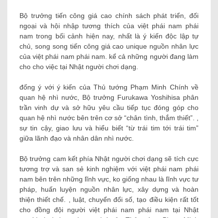
Bộ trưởng tiến công giá cao chính sách phát triển, đối
ngoại và hội nhập tương thích của việt phái nam phái
nam trong bối cảnh hiện nay, nhất là ý kiến độc lập tự
chủ, song song tiến công giá cao unique nguồn nhân lực
của việt phái nam phái nam. kể cả những người đang làm
cho cho việc tại Nhật người chơi dạng.
đống ý với ý kiến của Thủ tướng Phạm Minh Chính về
quan hệ nhì nước, Bộ trưởng Furukawa Yoshihisa phân
trần vinh dự và sở hữu yêu cầu tiếp tục đóng góp cho
quan hệ nhì nước bên trên cơ sở “chân tình, thắm thiết”. ,
sự tin cậy, giao lưu và hiểu biết “từ trái tim tới trái tim”
giữa lãnh đạo và nhân dân nhì nước.
Bộ trưởng cam kết phía Nhật người chơi dạng sẽ tích cực
tương trợ và san sẻ kinh nghiệm với việt phái nam phái
nam bên trên những lĩnh vực, ko giống nhau là lĩnh vực tư
pháp, huấn luyện nguồn nhân lực, xây dựng và hoàn
thiện thiết chế. , luật, chuyển đổi số, tạo điều kiện rất tốt
cho đồng đội người việt phái nam phái nam tại Nhật