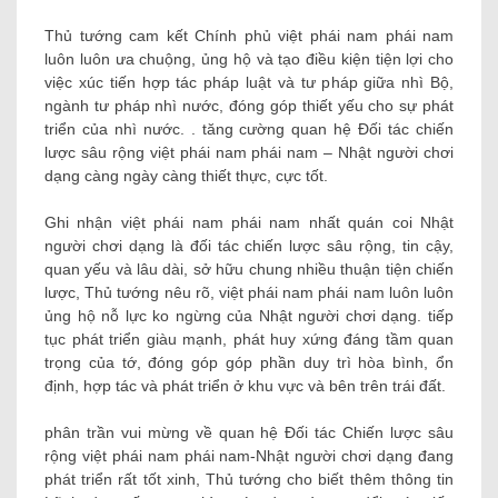
Thủ tướng cam kết Chính phủ việt phái nam phái nam
luôn luôn ưa chuộng, ủng hộ và tạo điều kiện tiện lợi cho
việc xúc tiến hợp tác pháp luật và tư pháp giữa nhì Bộ,
ngành tư pháp nhì nước, đóng góp thiết yếu cho sự phát
triển của nhì nước. . tăng cường quan hệ Đối tác chiến
lược sâu rộng việt phái nam phái nam – Nhật người chơi
dạng càng ngày càng thiết thực, cực tốt.
Ghi nhận việt phái nam phái nam nhất quán coi Nhật
người chơi dạng là đối tác chiến lược sâu rộng, tin cậy,
quan yếu và lâu dài, sở hữu chung nhiều thuận tiện chiến
lược, Thủ tướng nêu rõ, việt phái nam phái nam luôn luôn
ủng hộ nỗ lực ko ngừng của Nhật người chơi dạng. tiếp
tục phát triển giàu mạnh, phát huy xứng đáng tầm quan
trọng của tớ, đóng góp góp phần duy trì hòa bình, ổn
định, hợp tác và phát triển ở khu vực và bên trên trái đất.
phân trần vui mừng về quan hệ Đối tác Chiến lược sâu
rộng việt phái nam phái nam-Nhật người chơi dạng đang
phát triển rất tốt xinh, Thủ tướng cho biết thêm thông tin