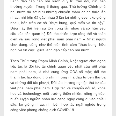
Lãnh đạo cấp cao nhì nước duy trì trao đổi, xúc tiếp
thường xuyên. Trong 6 tháng qua, Thủ tướng Chính phủ
nhì nước đã sở hữu những chuyến thăm chính thức lẫn
nhau; nhì bên đã gặp nhau 3 lần tại những event ko giống
nhau, bên trên cơ sở “thực bụng, quý mến và tin cậy”.
Điều này thể hiện sự tôn trọng lẫn nhau và sở hữu yêu
cầu xúc tiến quan hệ Đối tác chiến lược tổng thể và toàn
diện và sâu rộng việt phái nam phái nam – Nhật người
chơi dạng, cũng như thể hiện tình cảm “thực bụng, hữu
nghị và tin cậy”. giữa lãnh đạo cấp cao nhì nước.
Theo Thủ tướng Phạm Minh Chính, Nhật người chơi dạng
tiếp tục là đối tác tài chính quan yếu nhất của việt phái
nam phái nam, là nhà cung ứng ODA số một; đối tác
thành tác lao động thứ nhì; những nhà đầu tư bên thứ ba
và những đối tác phượt; Đối tác thương nghiệp thứ tư của
việt phái nam phái nam. Hợp tác về chuyển đổi số, khoa
học và technology, môi trường thiên nhiên, nông nghiệp,
huấn luyện nguồn nhân lực càng ngày càng đi vào chiều
sâu. ko giống nhau, nhì bên hợp tác ngặt nghèo trong
công việc phòng chống dịch COVID-19.