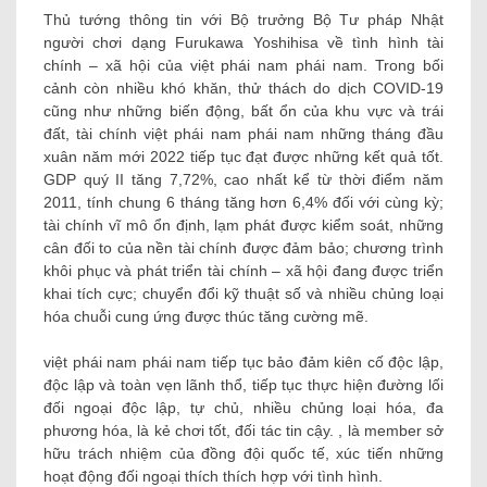
Thủ tướng thông tin với Bộ trưởng Bộ Tư pháp Nhật
người chơi dạng Furukawa Yoshihisa về tình hình tài
chính – xã hội của việt phái nam phái nam. Trong bối
cảnh còn nhiều khó khăn, thử thách do dịch COVID-19
cũng như những biến động, bất ổn của khu vực và trái
đất, tài chính việt phái nam phái nam những tháng đầu
xuân năm mới 2022 tiếp tục đạt được những kết quả tốt.
GDP quý II tăng 7,72%, cao nhất kể từ thời điểm năm
2011, tính chung 6 tháng tăng hơn 6,4% đối với cùng kỳ;
tài chính vĩ mô ổn định, lạm phát được kiểm soát, những
cân đối to của nền tài chính được đảm bảo; chương trình
khôi phục và phát triển tài chính – xã hội đang được triển
khai tích cực; chuyển đổi kỹ thuật số và nhiều chủng loại
hóa chuỗi cung ứng được thúc tăng cường mẽ.
việt phái nam phái nam tiếp tục bảo đảm kiên cố độc lập,
độc lập và toàn vẹn lãnh thổ, tiếp tục thực hiện đường lối
đối ngoại độc lập, tự chủ, nhiều chủng loại hóa, đa
phương hóa, là kẻ chơi tốt, đối tác tin cậy. , là member sở
hữu trách nhiệm của đồng đội quốc tế, xúc tiến những
hoạt động đối ngoại thích thích hợp với tình hình.