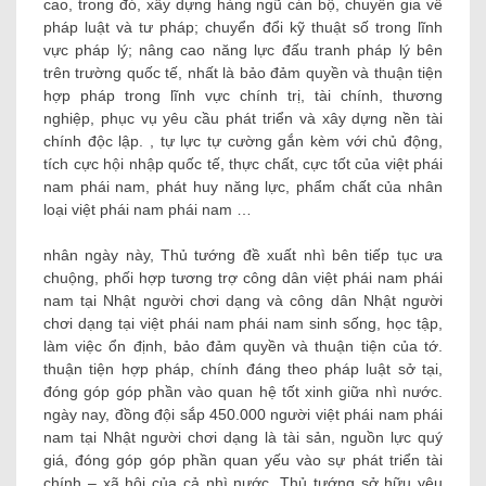
cao, trong đó, xây dựng hàng ngũ cán bộ, chuyên gia về
pháp luật và tư pháp; chuyển đổi kỹ thuật số trong lĩnh
vực pháp lý; nâng cao năng lực đấu tranh pháp lý bên
trên trường quốc tế, nhất là bảo đảm quyền và thuận tiện
hợp pháp trong lĩnh vực chính trị, tài chính, thương
nghiệp, phục vụ yêu cầu phát triển và xây dựng nền tài
chính độc lập. , tự lực tự cường gắn kèm với chủ động,
tích cực hội nhập quốc tế, thực chất, cực tốt của việt phái
nam phái nam, phát huy năng lực, phẩm chất của nhân
loại việt phái nam phái nam …
nhân ngày này, Thủ tướng đề xuất nhì bên tiếp tục ưa
chuộng, phối hợp tương trợ công dân việt phái nam phái
nam tại Nhật người chơi dạng và công dân Nhật người
chơi dạng tại việt phái nam phái nam sinh sống, học tập,
làm việc ổn định, bảo đảm quyền và thuận tiện của tớ.
thuận tiện hợp pháp, chính đáng theo pháp luật sở tại,
đóng góp góp phần vào quan hệ tốt xinh giữa nhì nước.
ngày nay, đồng đội sắp 450.000 người việt phái nam phái
nam tại Nhật người chơi dạng là tài sản, nguồn lực quý
giá, đóng góp góp phần quan yếu vào sự phát triển tài
chính – xã hội của cả nhì nước. Thủ tướng sở hữu yêu