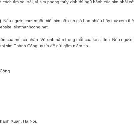
cách tìm sai trái, vì sim phong thủy xinh thì ngũ hành của sim phải xé
 dị. Nếu người chơi muốn biết sim số xinh giá bao nhiêu hãy thử xem th
ebsite: simthanhcong.net.
iến của mỗi cá nhân. Vẻ xinh nằm trong mắt của kẻ si tình. Nếu người
 thị sim Thành Công uy tín để gửi gắm niềm tin.
 Công
Thanh Xuân, Hà Nội.