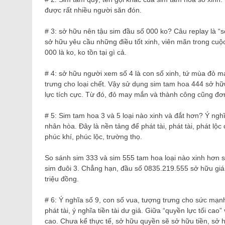
được rất nhiều người săn đón.
# 3: sở hữu nên tậu sim đầu số 000 ko? Câu replay là “
sở hữu yêu cầu những điều tốt xinh, viên mãn trong cuộc
000 là ko, ko tồn tại gì cả.
# 4: sở hữu người xem số 4 là con số xinh, tứ mùa đỏ m
trưng cho loại chết. Vậy sử dụng sim tam hoa 444 sở hữu
lực tích cực. Từ đó, đỏ may mắn và thành công cũng đơn 
# 5: Sim tam hoa 3 và 5 loại nào xinh và đắt hơn? Ý nghĩa 
nhân hòa. Đây là nền tảng để phát tài, phát tài, phát lộ
phúc khí, phúc lộc, trường thọ.
So sánh sim 333 và sim 555 tam hoa loại nào xinh hơn sẽ
sim đuôi 3. Chẳng hạn, đầu số 0835.219.555 sở hữu giá 
triệu đồng.
# 6: Ý nghĩa số 9, con số vua, tượng trưng cho sức mạnh,
phát tài, ý nghĩa tiền tài dư giả. Giữa “quyền lực tối ca
cao. Chưa kể thực tế, sở hữu quyền sẽ sở hữu tiền, sở 