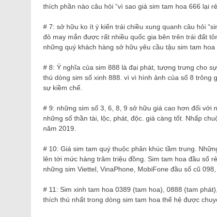
thích phần nào câu hỏi “vì sao giá sim tam hoa 666 lại r
# 7: sở hữu ko ít ý kiến trái chiều xung quanh câu hỏi “s
đỏ may mắn được rất nhiều quốc gia bên trên trái đất tô
những quý khách hàng sở hữu yêu cầu tậu sim tam hoa g
# 8: Ý nghĩa của sim 888 là đại phát, tượng trưng cho sự
thú dòng sim số xinh 888. vì vì hình ảnh của số 8 trông 
sự kiềm chế.
# 9: những sim số 3, 6, 8, 9 sở hữu giá cao hơn đối với
những số thần tài, lộc, phát, độc. giá càng tốt. Nhấp chu
năm 2019.
# 10: Giá sim tam quý thuộc phân khúc tầm trung. Những
lên tới mức hàng trăm triệu đồng. Sim tam hoa đầu số rẻ
những sim Viettel, VinaPhone, MobiFone đầu số cũ 098,
# 11: Sim xinh tam hoa 0389 (tam hoa), 0888 (tam phát),
thích thú nhất trong dòng sim tam hoa thế hệ được chuy