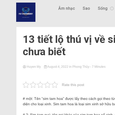
Âm nhạc
Sao
Sống
13 tiết lộ thú vị về
chưa biết
Huyen My
August 4, 2022
in
Phong Thủy
- 7 Minutes
Rate this post
# một: Tên “sim tam hoa” được lấy theo cách gọi theo từ 
diện cho loại xinh. Sim tam hoa là loại sim xinh sở hữu
# 2: Sim tam quý, tên gọi khác của sim tam hoa số xinh. 