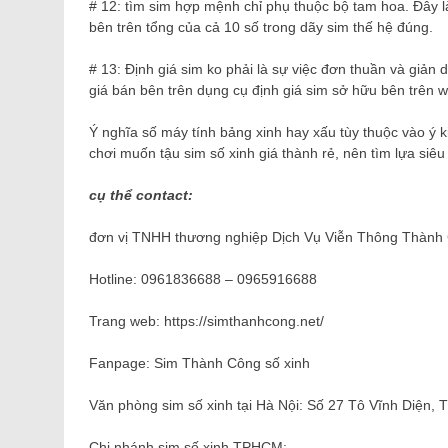
# 12: tìm sim hợp mệnh chỉ phụ thuộc bộ tam hoa. Đây là 
bên trên tổng của cả 10 số trong dãy sim thế hệ đúng.
# 13: Định giá sim ko phải là sự việc đơn thuần và giản
giá bán bên trên dụng cụ định giá sim sở hữu bên trên w
Ý nghĩa số máy tính bảng xinh hay xấu tùy thuộc vào ý k
chơi muốn tậu sim số xinh giá thành rẻ, nên tìm lựa siêu
cụ thể contact:
đơn vị TNHH thương nghiệp Dịch Vụ Viễn Thông Thành
Hotline: 0961836688 – 0965916688
Trang web: https://simthanhcong.net/
Fanpage: Sim Thành Công số xinh
Văn phòng sim số xinh tại Hà Nội: Số 27 Tô Vĩnh Diện, 
Chi nhánh sim số xinh TPHCM: