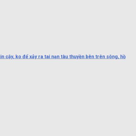
 cậy, ko để xảy ra tai nạn tàu thuyền bên trên sông, hồ