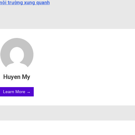
môi trường xung quanh
Huyen My
Learn More →