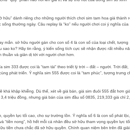
sở hữu” dành riêng cho những người thích chơi sim tam hoa giá thành r
 sống thường ngày. Câu replay là “ko” nếu người chơi coi ý nghĩa của
ay mắn. sở hữu người gán cho con số 4 là con số của loại chết, tượng
 sao ko? Hãy tin rằng, ý kiến sống tích cực sẽ nhận được rất nhiều n
thuần và giản dị tới với người chơi hơn.
sim 333 được coi là “tam tài” theo triết lý trời – đất – người. Trời đất,
c cùng phát triển. Ý nghĩa sim 555 được coi là “tam phúc”, tượng trưng 
 khá khập khiễng. Dù thế, xét về giá bán, giá sim đuôi 555 đắt hơn gi
3,4 triệu đồng, nhưng giá bán của sim đầu số 0835, 219,333 giá chỉ 2
 quyền lực tối cao, cho sự trường tồn. Ý nghĩa số 6 là con số phát lộc
o” và “tiền nong”, hồ hết mỗi cá nhân đều sở hữu tham vọng quyền lực tố
hữu tiền chưa chắc đã sở hữu quyền. Chính quan niệm bên trên đã giải