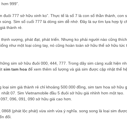
ẻ hơn 999”.
im đuôi 777 sở hữu xinh ko”. Thực tế là số 7 là con số thần thánh, con 
n sùng. Sim số cuối 777 là dòng sim dễ nhớ. Đây là sự tìm lựa hợp lý c
iá thành rẻ.
 thịnh vượng, phát đạt, phát triển. Nhưng ko phải người nào cũng thích
giống như một loại còng tay, nó cũng hoàn toàn sở hữu thể sở hữu tức t
 những sim sở hữu đuôi 000, 444, 777. Trong dãy sim càng xuất hiện nh
ột
sim tam hoa
để xem thêm số lượng và giá sim được cập nhật thế h
 loại sim giá thành rẻ chỉ khoảng 500.000 đồng, sim tam hoa sở hữu g
 nhất 07. Sim Vietnamobile đầu 5 đuôi sở hữu giá nhỉnh hơn một tẹo.
 097, 096, 091, 090 sở hữu giá cao hơn.
 0868 (phát lộc phát) vừa xinh vừa ý nghĩa. song song là loại sim đượ
ển đổi.