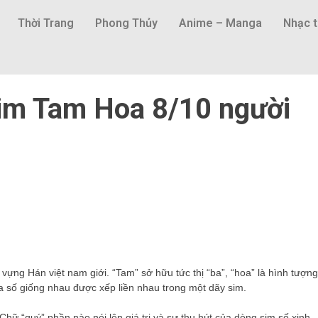
Thời Trang
Phong Thủy
Anime – Manga
Nhạc t
 sim Tam Hoa 8/10 người
vựng Hán việt nam giới. “Tam” sở hữu tức thị “ba”, “hoa” là hình tượng
 ba số giống nhau được xếp liền nhau trong một dãy sim.
Chữ “quý” phần nào nói lên giá trị và sự thu hút của dòng sim số xinh