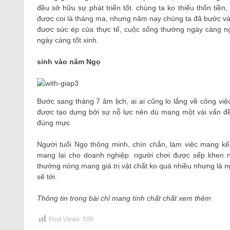
đều sở hữu sự phát triển tốt. chúng ta ko thiếu thốn tiề
được coi là tháng ma, nhưng năm nay chúng ta đã bước vào
được sức ép của thực tế, cuộc sống thường ngày càng n
ngày càng tốt xinh.
sinh vào năm Ngọ
Bước sang tháng 7 âm lịch, ai ai cũng lo lắng về công vi
được tạo dựng bởi sự nỗ lực nên dù mang một vài vấn đề
đúng mực.
Người tuổi Ngọ thông minh, chín chắn, làm việc mang kế
mang lại cho doanh nghiệp. người chơi được sếp khen n
thưởng nóng mang giá trị vật chất ko quá nhiều nhưng là ng
sẽ tới.
Thông tin trong bài chỉ mang tính chất chất xem thêm
Post Views:
506