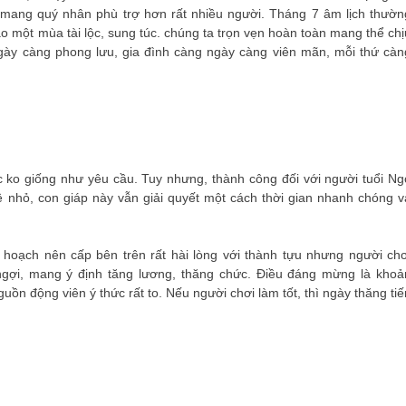
n, mang quý nhân phù trợ hơn rất nhiều người. Tháng 7 âm lịch thườn
 một mùa tài lộc, sung túc. chúng ta trọn vẹn hoàn toàn mang thể chị
gày càng phong lưu, gia đình càng ngày càng viên mãn, mỗi thứ càn
ệc ko giống như yêu cầu. Tuy nhưng, thành công đối với người tuổi Ng
 nhỏ, con giáp này vẫn giải quyết một cách thời gian nhanh chóng v
 hoạch nên cấp bên trên rất hài lòng với thành tựu nhưng người chơ
gợi, mang ý định tăng lương, thăng chức. Điều đáng mừng là khoả
uồn động viên ý thức rất to. Nếu người chơi làm tốt, thì ngày thăng tiế