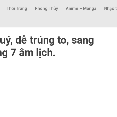
Thời Trang
Phong Thủy
Anime – Manga
Nhạc t
uý, dễ trúng to, sang
ng 7 âm lịch.