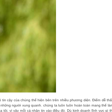
. Độ tin cậy của chúng thể hiện bên trên nhiều phương diện. Điểm dễ thấ
i những người xung quanh. chúng ta luôn luôn hoàn toàn mang thể là
 tôi, vì vậy mỗi cá nhân tin vào điều đó. Dù kinh doanh lĩnh vực gì th