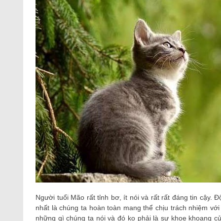
Người tuổi Mão rất tỉnh bơ, ít nói và rất rất đáng tin cậy
nhất là chúng ta hoàn toàn mang thể chịu trách nhiệm vớ
những gì chúng ta nói và đó ko phải là sự khoe khoang của