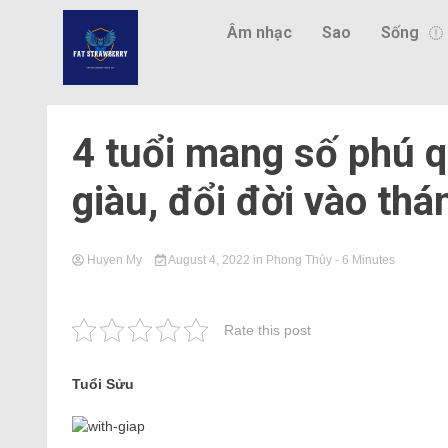
Âm nhạc
Sao
Sống
4 tuổi mang số phú q
giàu, đổi đời vào thá
Huyen My
August 4, 2022
in
Phong Thủy
- 6 Minutes
Rate this post
Tuổi Sửu