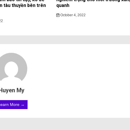
ạn tàu thuyền bên trên
quanh
October 4, 2022
22
Huyen My
Learn More →