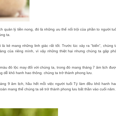
h quản lý tiền nong, đó là những ưu thế nổi trội của phần to người tuổ
úng ta.
là kẻ mang những linh giác rất tốt. Trước lúc xảy ra “biến”, chúng t
ng của riêng mình, vì vậy những thiệt hại nhưng chúng ta gặp phả
màu đỏ lộc may đối với chúng ta, trong đó mang tháng 7 âm lịch đượ
àng dễ khô hanh hao thông. chúng ta trở thành phong lưu.
tháng 9 âm lịch, hầu hết mỗi việc người tuổi Tý làm đều khô hanh ha
 toàn mang thể chúng ta sẽ trở thành phong lưu bất thần vào cuối năm.