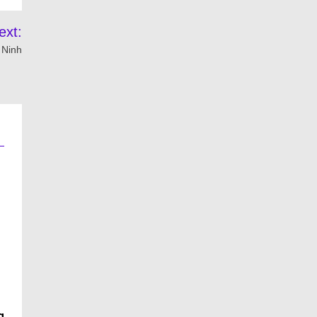
ext:
 Ninh
g