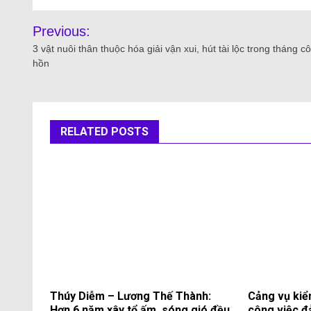
Previous:
3 vật nuôi thân thuộc hóa giải vận xui, hút tài lộc trong tháng cô
hồn
RELATED POSTS
Thúy Diễm – Lương Thế Thành:
Cảng vụ kiể
Hơn 6 năm xây tổ ấm, sóng gió đều
công việc đ