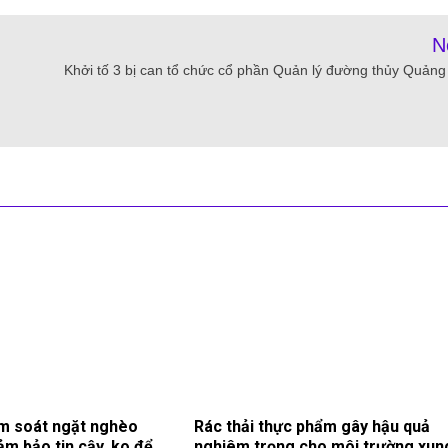
N
Khởi tố 3 bị can tổ chức cổ phần Quản lý đường thủy Quảng
m soát ngặt nghèo
Rác thải thực phẩm gây hậu quả
ảm bảo tin cậy, ko để
nghiêm trọng cho môi trường xun