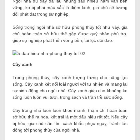
Ngôi nhà dù xây đã lâu nhưng sau nhiều năm vẫn bền
vững, ko bị phai màu sắc là điềm lành, gia chủ sẽ tương
đối phát đạt trong sự nghiệp.
Sống trong ngôi nhà sở hữu phong thủy tốt như vậy, gia
chủ hoàn toàn sở hữu thể gặp được quý nhân phù trợ,
giúp sự nghiệp phát triển vững bền, tài lộc dồi dào.
Cây xanh
Trong phong thủy, cây xanh tượng trưng cho năng lực
sống. Cây xanh kết nối loài người với tự nhiên và mang lại
sự sinh động cho ngôi nhà. Cây xanh giúp cho khoảng ko
sống luôn luôn vui tươi, trong sạch và tràn trề sức sống.
Cây trong nhà luôn luôn khỏe mạnh, thậm chí hoàn toàn
sở hữu thể ra hoa, kết trái là một dấu hiệu rất tốt. Nếu cây
bị héo, gia chủ cần tìm cách khắc phục ngay, tránh tác
động tới phong thủy của ngôi nhà.