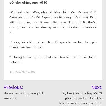
sở hữu chim, ong về tổ
Đất lành chim đậu, nhà sở hữu chim yến về làm tổ là
điềm phong thủy tốt. Người xưa tin rằng những loài động
vật như chim, ong là vàng tặng của Thượng đế, thuộc
dương. lúc năng lực dương vào nhà, mỗi điều tốt lành sẽ
tới.
Vì vậy, lúc chim và ong làm tổ, gia chủ sẽ liên tục gặp
nhiều điều hạnh phúc.
* Thông tin mang tính chất chất tìm hiểu thêm và chiêm
nghiệm.
Post Views:
465
Previous:
Next:
khoảng ko sống phong thái
Hãy lưu ý lúc tin rằng bột đá
ven sông
phong thủy Kim Tâm Cát
hoàn toàn với thể chữa được