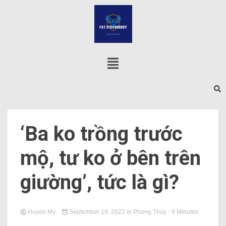
‘Ba ko trồng trước
mộ, tư ko ở bên trên
giường’, tức là gì?
Huyen My
September 19, 2022
in
Phong Thủy
- 9 Minutes