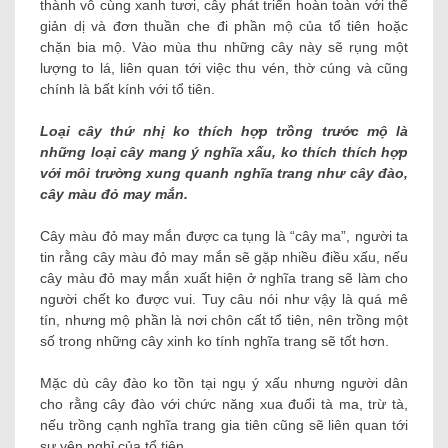
thành vô cùng xanh tươi, cây phát triển hoàn toàn với thể
giản dị và đơn thuần che đi phần mộ của tổ tiên hoặc
chặn bia mộ. Vào mùa thu những cây này sẽ rụng một
lượng to lá, liên quan tới việc thu vén, thờ cúng và cũng
chính là bất kính với tổ tiên.
Loại cây thứ nhị ko thích hợp trồng trước mộ là
những loại cây mang ý nghĩa xấu, ko thích thích hợp
với môi trường xung quanh nghĩa trang như cây đào,
cây màu đỏ may mắn.
Cây màu đỏ may mắn được ca tụng là “cây ma”, người ta
tin rằng cây màu đỏ may mắn sẽ gặp nhiều điều xấu, nếu
cây màu đỏ may mắn xuất hiện ở nghĩa trang sẽ làm cho
người chết ko được vui. Tuy câu nói như vậy là quá mê
tín, nhưng mộ phần là nơi chôn cất tổ tiên, nên trồng một
số trong những cây xinh ko tính nghĩa trang sẽ tốt hơn.
Mặc dù cây đào ko tồn tại ngụ ý xấu nhưng người dân
cho rằng cây đào với chức năng xua đuổi tà ma, trừ tà,
nếu trồng cạnh nghĩa trang gia tiên cũng sẽ liên quan tới
sự yên nghỉ của tổ tiên. .