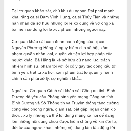
Tại cơ quan khảo sát, chủ khu du ngoạn Đại phái mạnh
khai rằng ca sĩ Đàm Vĩnh Hưng, ca sĩ Thủy Tiên và những
nạn nhân đã sở hữu những lời lẽ ko đúng về vợ ông xã
bà, nên sử dụng lời lẽ xúc phạm. những người này.
Cơ quan khảo sát cam đoan hành động của bị cáo
Nguyễn Phương Hằng là nguy hiểm cho xã hội, xâm
phạm quyền nhân loại, quyền và tiện lợi hợp pháp của
người khác. Bà Hằng là kẻ sở hữu đủ năng lực, trách
nhiệm hình sự, phạm tội với lỗi cố ý gây tác động xấu tới
bình yên, trật tự xã hội, xâm phạm trật tự quản lý hành
chính cần phải xử lý. sự nghiêm khắc.
Ngoài ra, Cơ quan Cảnh sát khảo sát Công an tỉnh Bình
Dương đã yêu cầu Phòng bình yên mạng Công an tỉnh
Bình Dương và Sở Thông tin và Truyền thông tăng cường
công việc phòng ngừa, giám sát, bắt gặp, ngăn chặn kịp
thời. , xử lý những cá thể lợi dụng mạng xã hội để đăng
lên những nội dung chưa được kiểm chứng về kín đời tư,
đời tư của người khác, những nội dung làm tác động tới