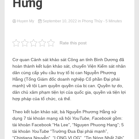
Hưng
Huyen My
September 10, 2022
in
Phong Thủy
- 5 Minutes
Rate this post
Cơ quan Cảnh sát khảo sát Công an tỉnh Bình Dương đã
hoàn thành kết luận khảo sát, chuyển Viện Kiểm sát nhân
dân cùng cấp yêu cầu truy tố bị can Nguyễn Phương
Hằng (Tổng Giám đốc doanh nghiệp Cổ phần Đại phái
mạnh) về tội Lạm quyền quyền của bị can. Quyền tự do,
dân chủ xâm phạm tiện lợi của quốc gia, quyền và tiện lợi
hợp pháp của tổ chức, cá thể.
Theo kết luận khảo sát, bà Nguyễn Phương Hằng sử
dụng 7 tài khoản mạng xã hội
YouTube, Facebook
gồm:
tài khoản Facebook “Ha Lee”, “Nguyen Phuong Hang”; 5
tài khoản
YouTube
“Trường Đua Đại phái mạnh”,
“Chistiana Nguyễn”, “LONG VLOG”, “Tin Nóng Nhất 24h”,