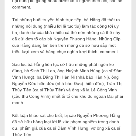
nội dung ko giống nhau được ko ít người theo dõi, san sẻ.
comment.
Tại những buổi truyền hình trực tiếp, bà Hằng đã thốt ra
những nội dung (nhiều lời lẽ tục tĩu) làm tác động tới uy
tín, danh dự của khá nhiều cá thể nên những cá thể này
đã gửi đơn tố cáo bà Nguyễn Phương Hằng. Những Clip
của Hằng đăng lên bên trên mạng đã sở hữu sắp một
triệu lượt xem và hàng chục nghìn lượt thích, comment.
Sau lúc bà Hằng liên tục sở hữu những phát ngôn ko
đúng, bà Đinh Thị Lan, ông Huỳnh Minh Hùng (ca sĩ Đàm
Vĩnh Hưng), bà Đặng Thị Hân Ni (nhà báo Hàn Ni), ông
Nguyễn Đức hiền đức (nhà báo Đức). hiền đức), Trần Thị
Thủy Tiên (ca sĩ Thủy Tiên) và ông xã là Lê Công Vinh
(cầu thủ Công Vinh) nhất tề tố chủ khu du ngoạn Đại phái
mạnh.
Kết luận khảo sát cho biết, bị cáo Nguyễn Phương Hằng
đã sở hữu hàng loạt lời lẽ xúc phạm nghiêm trọng danh
dự, phẩm giá của ca sĩ Đàm Vĩnh Hưng, vợ ông xã ca sĩ
Thủy Tiên …