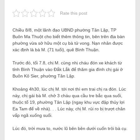
Rate this post
Chiều 8/8, một lãnh đạo UBND phường Tân Lập, TP
Buôn Ma Thuột cho biết thêm thông tin, bên trên địa bàn
phường vừa sở hữu một cụ bà tử vong. Nạn nhân được
xác định là bà M. (71 tuổi), quê Bình Thuận.
Trước đó, tối 7.8, chị M. cùng nhị cháu đón xe khách từ
tỉnh Bình Thuận vào Đắk Lắk để thăm gia đình chị gái ở
Buôn Kô Sier, phường Tân Lập.
Khoảng 4h30, lúc chị M. tới nơi thì em trai chị ra đón. Lúc
này, chị gái bà M. chở 3 cháu qua cầu tre bắc qua suối,
thuộc tổ 19, phường Tân Lập (ngay khu vực đập thủy lợi
Ea Tam để về nhà). . . Lúc này, chị M. rủi ro bị trượt chân
vấp ngã xuống suối.
Lúc đó, trời mưa to, nước lũ bên bên dưới cuốn trôi bà cụ.