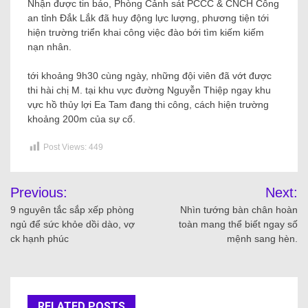
Nhận được tin báo, Phòng Cảnh sát PCCC & CNCH Công
an tỉnh Đắk Lắk đã huy động lực lượng, phương tiện tới
hiện trường triển khai công việc đào bới tìm kiếm kiếm
nạn nhân.
tới khoảng 9h30 cùng ngày, những đội viên đã vớt được
thi hài chị M. tại khu vực đường Nguyễn Thiệp ngay khu
vực hồ thủy lợi Ea Tam đang thi công, cách hiện trường
khoảng 200m của sự cố.
Post Views:
449
Previous:
Next:
9 nguyên tắc sắp xếp phòng
Nhìn tướng bàn chân hoàn
ngủ để sức khỏe dồi dào, vợ
toàn mang thể biết ngay số
ck hạnh phúc
mệnh sang hèn.
RELATED POSTS