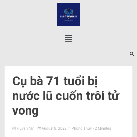
Cụ bà 71 tuổi bị
nước lũ cuốn trôi tử
vong
Huyen My
August 8, 2022
in
Phong Thủy
- 2 Minutes