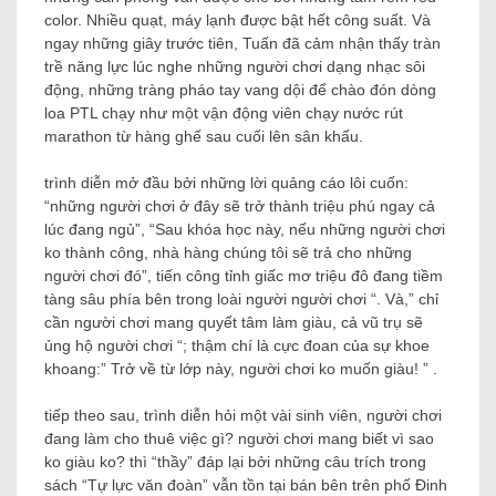
color. Nhiều quạt, máy lạnh được bật hết công suất. Và
ngay những giây trước tiên, Tuấn đã cảm nhận thấy tràn
trề năng lực lúc nghe những người chơi dạng nhạc sôi
động, những tràng pháo tay vang dội để chào đón dòng
loa PTL chạy như một vận động viên chạy nước rút
marathon từ hàng ghế sau cuối lên sân khấu.
trình diễn mở đầu bởi những lời quảng cáo lôi cuốn:
“những người chơi ở đây sẽ trở thành triệu phú ngay cả
lúc đang ngủ”, “Sau khóa học này, nếu những người chơi
ko thành công, nhà hàng chúng tôi sẽ trả cho những
người chơi đó”, tiến công tỉnh giấc mơ triệu đô đang tiềm
tàng sâu phía bên trong loài người người chơi “. Và,” chỉ
cần người chơi mang quyết tâm làm giàu, cả vũ trụ sẽ
ủng hộ người chơi “; thậm chí là cực đoan của sự khoe
khoang:” Trở về từ lớp này, người chơi ko muốn giàu! ” .
tiếp theo sau, trình diễn hỏi một vài sinh viên, người chơi
đang làm cho thuê việc gì? người chơi mang biết vì sao
ko giàu ko? thì “thầy” đáp lại bởi những câu trích trong
sách “Tự lực văn đoàn” vẫn tồn tại bán bên trên phố Đinh