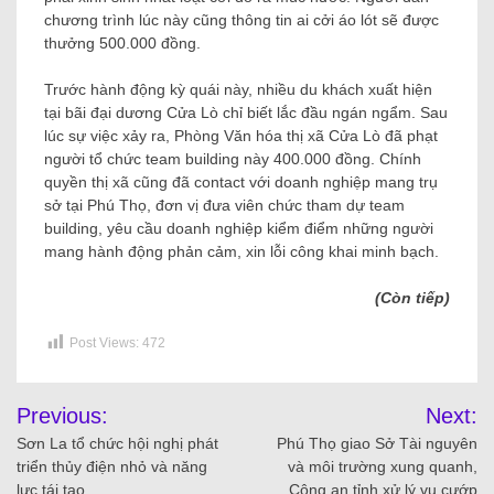
chương trình lúc này cũng thông tin ai cởi áo lót sẽ được
thưởng 500.000 đồng.
Trước hành động kỳ quái này, nhiều du khách xuất hiện
tại bãi đại dương Cửa Lò chỉ biết lắc đầu ngán ngẩm. Sau
lúc sự việc xảy ra, Phòng Văn hóa thị xã Cửa Lò đã phạt
người tổ chức team building này 400.000 đồng. Chính
quyền thị xã cũng đã contact với doanh nghiệp mang trụ
sở tại Phú Thọ, đơn vị đưa viên chức tham dự team
building, yêu cầu doanh nghiệp kiểm điểm những người
mang hành động phản cảm, xin lỗi công khai minh bạch.
(Còn tiếp)
Post Views:
472
Previous:
Next:
Sơn La tổ chức hội nghị phát
Phú Thọ giao Sở Tài nguyên
triển thủy điện nhỏ và năng
và môi trường xung quanh,
lực tái tạo
Công an tỉnh xử lý vụ cướp