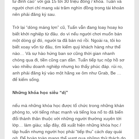
tư đỉnh cao” với giá 15 tới 30 triệu đồng / khóa. Tuấn và
người chơi chỉ mang vài trăm nghìn đồng trong tài khoản
nên phải đăng ký sau.
Trở lại “dòng máng lợn” cũ, Tuấn vẫn đang loay hoay ko
biết khởi nghiệp từ đâu. do vì nếu người chơi muốn bán
một dòng gì đó, người ta đã bán nó rồi. Ngoài ra, tôi ko
biết xoay vốn từ đâu, tìm kiếm quý khách hàng như thế
nào… Và sự hào hứng ban sơ cũng thời gian nhanh
chóng qua đi, tiền cũng cạn dần. Tuấn tiếp tục nộp hồ sơ
vào nhiều doanh nghiệp nhưng ko thấy phúc đáp. rủi ro,
anh phải đăng ký vào một hãng xe ôm như Grab, Be …
để kiếm sống.
Những khóa học siêu “dị”
nếu mà những khóa học được tổ chức trong những khán
phòng to, với tiếng nhạc mạnh và tiếng loa nổ to đã biến
đổi thành thân thuộc với những người thường xuyên tới
lớp… làm giàu; sắp đây, đã xuất hiện những khóa học /
tập huấn nhưng người học phải “tiếp thu” cách dạy quái
gở. Để hoàn toàn mang thể vượt qua những thử thách do