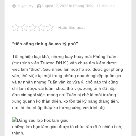
Huyen My
August 17, 2022
in
Phong Thủy
- 17 Minutes
Rate this post
“tiến công tỉnh giấc mơ tỷ phú”
Tốt nghiệp loại khá, nhưng loay hoay mãi Phùng Tuấn
(cựu sinh viên Trường ĐH K.) vẫn chưa tìm kiếm được
việc làm “thực”. Sau nhiều lần nộp hồ sơ, được gọi phỏng
vấn, thử việc tại một trong những doanh nghiệp quốc gia
và tư nhân nhưng Tuấn vẫn ko vừa ý. chỗ nào thì cũng
chỉ làm được vài tuần, chưa thử việc xong anh đã nộp
đơn xin nghỉ việc. mang nơi Tuấn bị chê là môi trường
xung quanh ko thân thiện, ko tồn tại kỹ năng thăng tiến,
nơi thì thu nhập thấp ko tương xứng với trình độ …
những lớp học làm giàu được tổ chức rần rộ ở nhiều tỉnh,
thành.