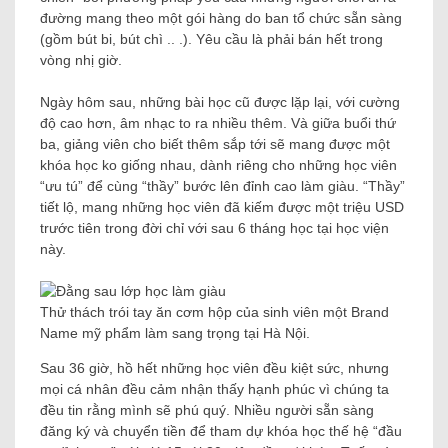
đường mang theo một gói hàng do ban tổ chức sẵn sàng
(gồm bút bi, bút chì .. .). Yêu cầu là phải bán hết trong
vòng nhị giờ.
Ngày hôm sau, những bài học cũ được lặp lại, với cường
độ cao hơn, âm nhạc to ra nhiều thêm. Và giữa buổi thứ
ba, giảng viên cho biết thêm sắp tới sẽ mang được một
khóa học ko giống nhau, dành riêng cho những học viên
“ưu tú” để cùng “thầy” bước lên đỉnh cao làm giàu. “Thầy”
tiết lộ, mang những học viên đã kiếm được một triệu USD
trước tiên trong đời chỉ với sau 6 tháng học tại học viện
này.
Thử thách trói tay ăn cơm hộp của sinh viên một Brand
Name mỹ phẩm làm sang trọng tại Hà Nội.
Sau 36 giờ, hồ hết những học viên đều kiệt sức, nhưng
mọi cá nhân đều cảm nhận thấy hạnh phúc vì chúng ta
đều tin rằng mình sẽ phú quý. Nhiều người sẵn sàng
đăng ký và chuyển tiền để tham dự khóa học thế hệ “đầu