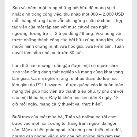
Sau vài năm, một trong những bởi hữu đã mang vị trí
nhất định trong công việc, thu nhập một.000 – 2.000 USD
mỗi tháng nhưng Tuấn vẫn chỉ ngừng chân ở chân… hợp
tác viên của một tập san với mức cát-xê cao ngất
ngưởng. tương trợ … 2 triệu đồng / tháng. Vừa nóng vội
trước những thành công của bởi hữu cùng trang lứa, vừa
muốn minh chứng mình vừa học giỏi, vừa kiếm tiền, Tuấn
quyết tâm sắm nhà, xe trước 30 tuổi.
Làm thế nào nhưng Tuấn gặp được một cô người chơi
sinh viên cũng đang thất nghiệp và mang cùng khát vọng
làm giàu. Cả nhị nghiến răng rủ nhau tham dự lớp học
làm giàu do PTL Lawyers – được quảng cáo là hoàn toàn
mang thể giúp học viên trở thành triệu phú, tỷ phú chỉ với
sau một khóa học. Đây là khóa học kéo dãn 3 ngày, 18
giờ mỗi ngày, mang cả lý thuyết và “thực hiện”.
Buổi trưa của một mùa hè, Tuấn và những người chơi
bước vào một hội trường to, hàng trăm người đã ngồi
sẵn. Mặc dù bên phía ngoài trời nóng như thiêu như đốt,
nhưng căn phòng vẫn được che bởi những tấm rèm red