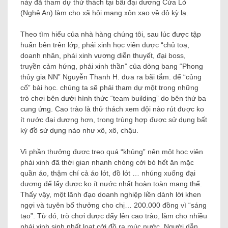
này đã tham dự thử thách tại bãi đại dương Cửa Lò
(Nghệ An) làm cho xã hội mạng xôn xao về độ kỳ lạ.
Theo tìm hiểu của nhà hàng chúng tôi, sau lúc được tập
huấn bên trên lớp, phái xinh học viên được “chủ toạ,
doanh nhân, phái xinh vương diễn thuyết, đại boss,
truyền cảm hứng, phái xinh thần” của dòng bang “Phong
thủy gia NN” Nguyễn Thanh H. đưa ra bãi tắm. để “củng
cố” bài học. chúng ta sẽ phải tham dự một trong những
trò chơi bên dưới hình thức “team building” do bên thứ ba
cung ứng. Cao trào là thử thách xem đội nào rút được ko
ít nước đại dương hơn, trong trùng hợp được sử dụng bất
kỳ đồ sử dụng nào như xô, xô, chậu.
Vì phần thưởng được treo quá “khủng” nên một học viên
phái xinh đã thời gian nhanh chóng cởi bỏ hết ăn mặc
quần áo, thậm chí cả áo lót, đồ lót … nhúng xuống đại
dương để lấy được ko ít nước nhất hoàn toàn mang thể.
Thấy vậy, một lãnh đạo doanh nghiệp liền dành lời khen
ngợi và tuyên bố thưởng cho chị… 200.000 đồng vì “sáng
tạo”. Từ đó, trò chơi được đẩy lên cao trào, làm cho nhiều
phái xinh sinh nhất loạt cởi đồ ra múc nước. Người dẫn