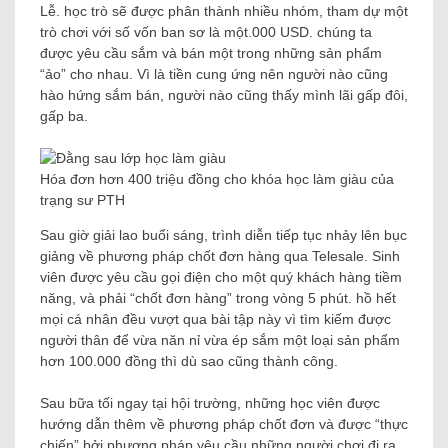
Lễ. học trò sẽ được phân thành nhiều nhóm, tham dự một
trò chơi với số vốn ban sơ là một.000 USD. chúng ta
được yêu cầu sắm và bán một trong những sản phẩm
“ảo” cho nhau. Vì là tiền cung ứng nên người nào cũng
hào hứng sắm bán, người nào cũng thấy mình lãi gấp đôi,
gấp ba.
Hóa đơn hơn 400 triệu đồng cho khóa học làm giàu của
trạng sư PTH
Sau giờ giải lao buổi sáng, trình diễn tiếp tục nhảy lên bục
giảng về phương pháp chốt đơn hàng qua Telesale. Sinh
viên được yêu cầu gọi điện cho một quý khách hàng tiềm
năng, và phải “chốt đơn hàng” trong vòng 5 phút. hồ hết
mọi cá nhân đều vượt qua bài tập này vì tìm kiếm được
người thân để vừa năn nỉ vừa ép sắm một loại sản phẩm
hơn 100.000 đồng thì dù sao cũng thành công.
Sau bữa tối ngay tại hội trường, những học viên được
hướng dẫn thêm về phương pháp chốt đơn và được “thực
chiến” bởi phương pháp yêu cầu những người chơi đi ra