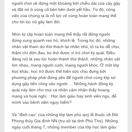
người chơi sẽ đứng một khoảng bởi chiều dài của cây gậy
và đặt nó ở vùng cổ bên bên dưới yết hầu. Từ đó, công
việc của chúng ta là nỗ lực vô cùng hoàn toàn mang thể
cho tới lúc nó gãy làm đôi.
Nhìn từ clip hoàn toàn mang thể thấy rất đông người
đứng xung quanh reo hò, khích lệ. Trong lúc đó, những
nhân vật tham dự thử thách lại nhăn nhó, tỏ ra ko dễ chịu,
thậm chí đớn đau, ko thở được vì trò chơi kỳ quái. Điều
đáng nói là sau lúc hoàn thành thử thách, những nhân vật
ôm nhau, mang người cười, mang người khóc. Ở một lớp
học khác, học trò được thể hiện sức chịu đựng bởi
phương pháp phải đứng yên để người chơi cùng lớp sử
dụng gậy tiến công vào người … Những hành động kỳ
quái này làm cho mọi cá nhân cảm nhận thấy hoang
mang và hoài nghi. : Học làm giàu hay sinh viên ngu, để
mình vào bệnh viện nguy hiểm?
Và “đỉnh cao” của những lớp làm phú quý lẽ thuộc về Đội
Phong thủy Gia đình NN (trụ sở tại tỉnh Phú Thọ). Những
ngày cuối tháng 7, những member của lớp học làm giàu