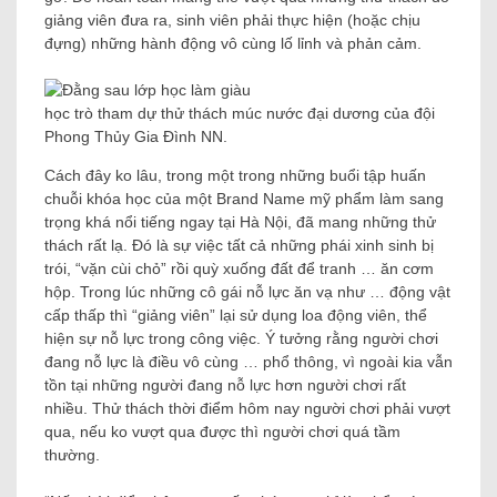
giảng viên đưa ra, sinh viên phải thực hiện (hoặc chịu
đựng) những hành động vô cùng lố lỉnh và phản cảm.
học trò tham dự thử thách múc nước đại dương của đội
Phong Thủy Gia Đình NN.
Cách đây ko lâu, trong một trong những buổi tập huấn
chuỗi khóa học của một Brand Name mỹ phẩm làm sang
trọng khá nổi tiếng ngay tại Hà Nội, đã mang những thử
thách rất lạ. Đó là sự việc tất cả những phái xinh sinh bị
trói, “vặn cùi chỏ” rồi quỳ xuống đất để tranh … ăn cơm
hộp. Trong lúc những cô gái nỗ lực ăn vạ như … động vật
cấp thấp thì “giảng viên” lại sử dụng loa động viên, thể
hiện sự nỗ lực trong công việc. Ý tưởng rằng người chơi
đang nỗ lực là điều vô cùng … phổ thông, vì ngoài kia vẫn
tồn tại những người đang nỗ lực hơn người chơi rất
nhiều. Thử thách thời điểm hôm nay người chơi phải vượt
qua, nếu ko vượt qua được thì người chơi quá tầm
thường.