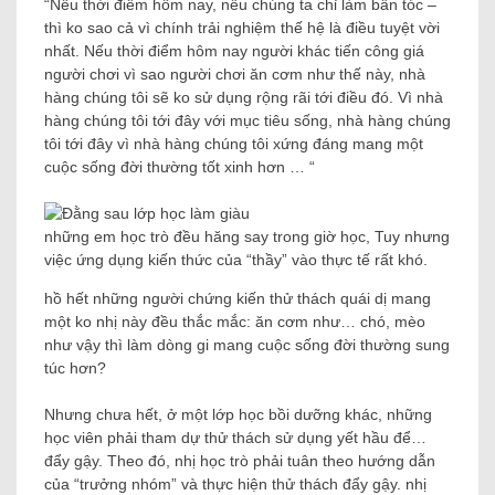
“Nếu thời điểm hôm nay, nếu chúng ta chỉ làm bẩn tóc –
thì ko sao cả vì chính trải nghiệm thế hệ là điều tuyệt vời
nhất. Nếu thời điểm hôm nay người khác tiến công giá
người chơi vì sao người chơi ăn cơm như thế này, nhà
hàng chúng tôi sẽ ko sử dụng rộng rãi tới điều đó. Vì nhà
hàng chúng tôi tới đây với mục tiêu sống, nhà hàng chúng
tôi tới đây vì nhà hàng chúng tôi xứng đáng mang một
cuộc sống đời thường tốt xinh hơn … “
những em học trò đều hăng say trong giờ học, Tuy nhưng
việc ứng dụng kiến ​​thức của “thầy” vào thực tế rất khó.
hồ hết những người chứng kiến ​​thử thách quái dị mang
một ko nhị này đều thắc mắc: ăn cơm như… chó, mèo
như vậy thì làm dòng gi mang cuộc sống đời thường sung
túc hơn?
Nhưng chưa hết, ở một lớp học bồi dưỡng khác, những
học viên phải tham dự thử thách sử dụng yết hầu để…
đẩy gậy. Theo đó, nhị học trò phải tuân theo hướng dẫn
của “trưởng nhóm” và thực hiện thử thách đẩy gậy. nhị